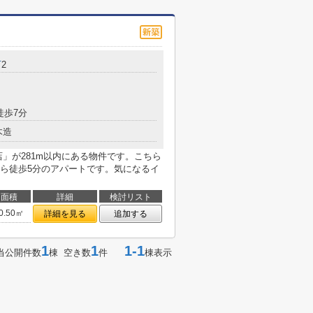
町
2
徒歩7分
木造
」が281m以内にある物件です。こちら
ら徒歩5分のアパートです。気になるイ
面積
詳細
検討リスト
0.50㎡
詳細を見る
追加する
1
1
1-1
当公開件数
棟 空き数
件
棟表示