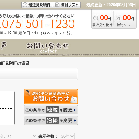
最終更新：2026年08月06日
00
00
件
件
最近見た物件
検討リスト
0～19:00
定休日：無（ＧＷ・年末年始）
山町見附町の賃貸
表示件数：