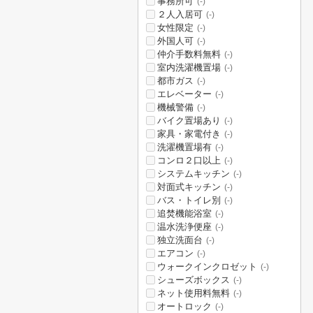
事務所可
(-)
２人入居可
(-)
女性限定
(-)
外国人可
(-)
仲介手数料無料
(-)
室内洗濯機置場
(-)
都市ガス
(-)
エレベーター
(-)
機械警備
(-)
バイク置場あり
(-)
家具・家電付き
(-)
洗濯機置場有
(-)
コンロ２口以上
(-)
システムキッチン
(-)
対面式キッチン
(-)
バス・トイレ別
(-)
追焚機能浴室
(-)
温水洗浄便座
(-)
独立洗面台
(-)
エアコン
(-)
ウォークインクロゼット
(-)
シューズボックス
(-)
ネット使用料無料
(-)
オートロック
(-)