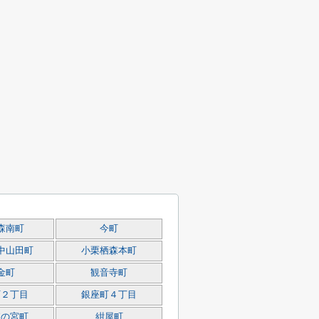
森南町
今町
中山田町
小栗栖森本町
金町
観音寺町
町２丁目
銀座町４丁目
森の宮町
紺屋町