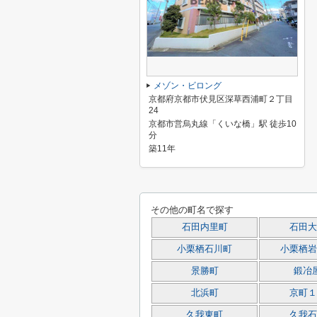
メゾン・ビロング
京都府京都市伏見区深草西浦町２丁目
24
京都市営烏丸線「くいな橋」駅 徒歩10
分
築11年
その他の町名で探す
石田内里町
石田大
小栗栖石川町
小栗栖岩
景勝町
鍛冶
北浜町
京町１
久我東町
久我石