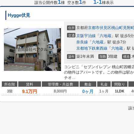
1
1
1-1
該当公開件数
棟 空き数
件
棟表示
Hygge伏見
京都府
京都市伏見区
桃山町見附
住所
交通
京阪宇治線
「
六地蔵
」駅 徒歩5分
奈良線
「
六地蔵
」駅 徒歩7分
京都地下鉄東西線
「
六地蔵
」駅 
築1年未満
3階建
築年
階数
構造
コンビニ「セブンイレブン 桃山町因幡店
の物件はアパートです。この物件は駅か
チオ...
所在階
賃料
管理費・共益費
敷金
礼金
間取り
9.1
万円
0ヶ月
3階
8,000円
1ヶ月
1LDK
4
該