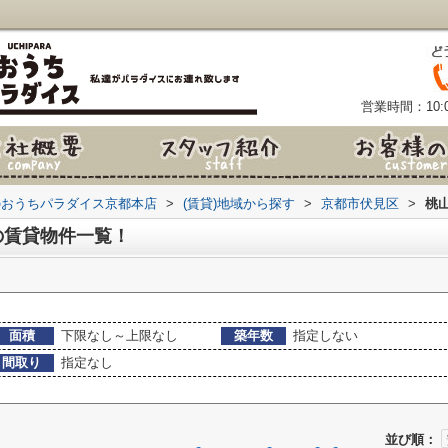
営業時間：10:0
のおうちパラダイス京都本店
>
(賃貸)地域から探す
>
京都市伏見区
>
桃
の賃貸物件一覧！
面積
下限なし～上限なし
築年数
指定しない
間取り
指定なし
並び順：