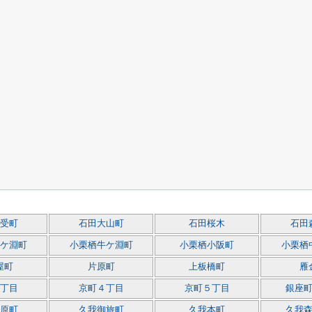
受町
石田大山町
石田桜木
石田
ケ淵町
小栗栖牛ケ淵町
小栗栖小阪町
小栗栖
屋町
片原町
上板橋町
雁
丁目
京町４丁目
京町５丁目
銀座
原町
久我御旅町
久我本町
久我