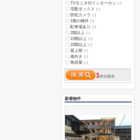
TVモニタ付インターホン
(-)
宅配ボックス
(-)
防犯カメラ
(-)
1階の物件
(-)
駐車場あり
(-)
2階以上
(-)
10階以上
(-)
20階以上
(-)
最上階
(-)
南向き
(-)
角部屋
(-)
1
件が該当
新着物件