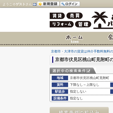
ようこそ
ゲスト
さん
京都市・大津市の賃貸は仲介手数料無料
京都市伏見区桃山町見附町
地域
京都市伏見区桃山町見附町
賃料
下限なし～上限なし
駅徒歩
指定しない
設備条件
指定なし