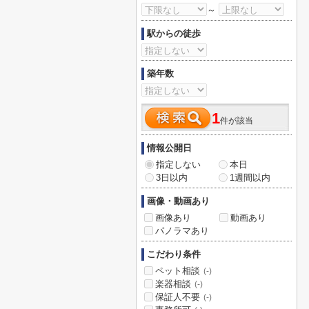
～
駅からの徒歩
築年数
1
件が該当
情報公開日
指定しない
本日
3日以内
1週間以内
画像・動画あり
画像あり
動画あり
パノラマあり
こだわり条件
ペット相談
(-)
楽器相談
(-)
保証人不要
(-)