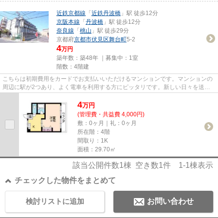
近鉄京都線
「
近鉄丹波橋
」駅 徒歩12分
京阪本線
「
丹波橋
」駅 徒歩12分
奈良線
「
桃山
」駅 徒歩29分
京都府
京都市伏見区
舞台町
5-2
4
万円
築年数：築48年 ｜募集中：
1室
階数：4階建
こちらは初期費用をカードでお支払いいただけるマンションです。マンションの
周辺に駅が2つあり、よく電車を利用する方にピッタリです。新しい日々を送る
にふさわしい、きれいな室内で...
4
万
円
(管理費・共益費 4,000円)
敷：0ヶ月｜礼：0ヶ月
所在階：4階
間取り：1K
面積：29.70㎡
該当公開件数
1
棟 空き数
1
件
1-1
棟表示
チェックした物件をまとめて
検討リストに追加
お問い合わせ