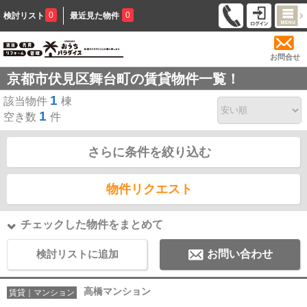
0
0
検討リスト
最近見た物件
お問合せ
京都市伏見区舞台町の賃貸物件一覧！
1
該当物件
棟
1
空き数
件
さらに条件を絞り込む
物件リクエスト
チェックした物件をまとめて
検討リストに追加
お問い合わせ
高橋マンション
賃貸｜マンション