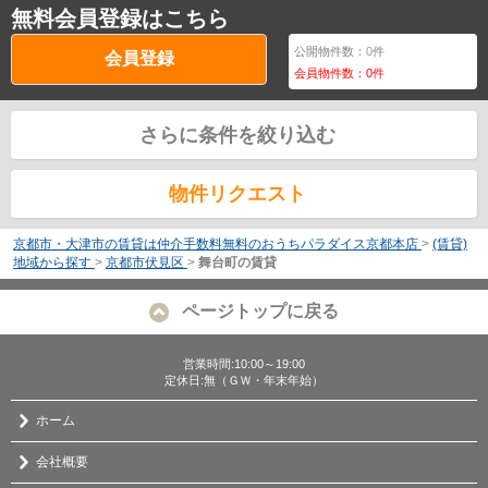
無料会員登録はこちら
公開物件数：
0
件
会員登録
会員物件数：
0
件
さらに条件を絞り込む
物件リクエスト
京都市・大津市の賃貸は仲介手数料無料のおうちパラダイス京都本店
>
(賃貸)
地域から探す
>
京都市伏見区
>
舞台町の賃貸
ページトップに戻る
営業時間:10:00～19:00
定休日:無（ＧＷ・年末年始）
ホーム
会社概要