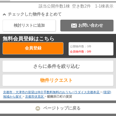
該当公開件数
1
棟 空き数
2
件
1-1
棟表示
チェックした物件をまとめて
検討リストに追加
お問い合わせ
無料会員登録はこちら
公開物件数：
0
件
会員登録
会員物件数：
0
件
さらに条件を絞り込む
物件リクエスト
京都市・大津市の賃貸は仲介手数料無料のおうちパラダイス京都本店
>
(賃貸)
地域から探す
>
京都市伏見区
>
醍醐辰己町の賃貸
ページトップに戻る