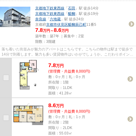
京都地下鉄東西線
「
石田
」駅 徒歩14分
京都地下鉄東西線
「
醍醐
」駅 徒歩19分
奈良線
「
六地蔵
」駅 徒歩24分
京都府
京都市伏見区
醍醐辰己町
11番5
7.8
8.6
万円～
万円
築年数：築7年 ｜募集中：
2室
階数：3階建
落ち着いた街並みが魅力のアパートはこちらです。こちらの物件は駅まで徒歩で
14分で到着します。魅力も多い賃貸物件はいかがでしょうか。こだわりポイント
満載のシューペリアⅡ。ベアク...
7.8
万
円
(管理費・共益費 8,000円)
敷：0ヶ月｜礼：0ヶ月
所在階：1階
間取り：1LDK
面積：41.28㎡
8.6
万
円
(管理費・共益費 8,000円)
敷：0ヶ月｜礼：1ヶ月
所在階：2階
間取り：2LDK
面積：55.03㎡