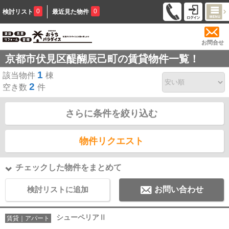
0
0
検討リスト
最近見た物件
お問合せ
京都市伏見区醍醐辰己町の賃貸物件一覧！
1
該当物件
棟
2
空き数
件
さらに条件を絞り込む
物件リクエスト
チェックした物件をまとめて
検討リストに追加
お問い合わせ
シューペリアⅡ
賃貸｜アパート