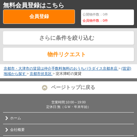
無料会員登録はこちら
公開物件数：
0
件
会員登録
会員物件数：
0
件
さらに条件を絞り込む
物件リクエスト
京都市・大津市の賃貸は仲介手数料無料のおうちパラダイス京都本店
>
(賃貸)
地域から探す
>
京都市伏見区
>
淀木津町の賃貸
ページトップに戻る
営業時間:10:00～19:00
定休日:無（ＧＷ・年末年始）
ホーム
会社概要