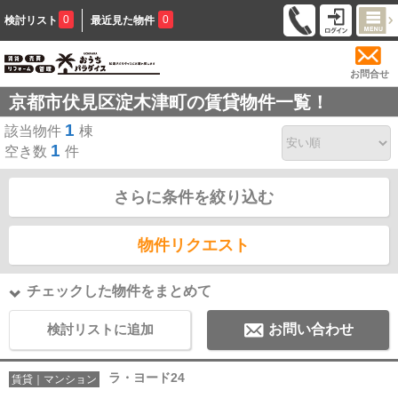
0
0
検討リスト
最近見た物件
お問合せ
京都市伏見区淀木津町の賃貸物件一覧！
1
該当物件
棟
1
空き数
件
さらに条件を絞り込む
物件リクエスト
チェックした物件をまとめて
検討リストに追加
お問い合わせ
ラ・ヨード24
賃貸｜マンション