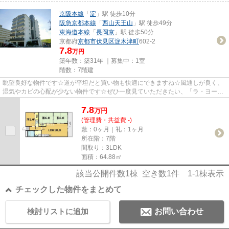
京阪本線
「
淀
」駅 徒歩10分
阪急京都本線
「
西山天王山
」駅 徒歩49分
東海道本線
「
長岡京
」駅 徒歩50分
京都府
京都市伏見区
淀木津町
602-2
7.8
万円
築年数：築31年 ｜募集中：
1室
階数：7階建
眺望良好な物件です☆道が平坦だと買い物も快適にできますね☆風通しが良く、
湿気やカビの心配が少ない物件です☆ぜひ一度見ていただきたい、「ラ・ヨード
24」です☆京都市伏見区エリアの...
7.8
万
円
(管理費・共益費 -)
敷：0ヶ月｜礼：1ヶ月
所在階：7階
間取り：3LDK
面積：64.88㎡
該当公開件数
1
棟 空き数
1
件
1-1
棟表示
チェックした物件をまとめて
検討リストに追加
お問い合わせ