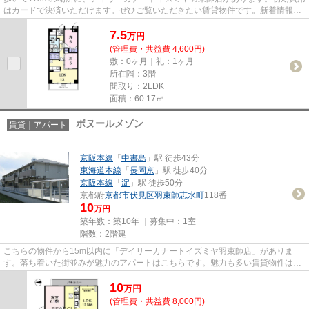
はカードで決済いただけます。ぜひご覧いただきたい賃貸物件です。新着情報：
ロイヤルメドウの空室情報な...
7.5
万
円
(管理費・共益費 4,600円)
敷：0ヶ月｜礼：1ヶ月
所在階：3階
間取り：2LDK
面積：60.17㎡
ボヌールメゾン
賃貸｜アパート
京阪本線
「
中書島
」駅 徒歩43分
東海道本線
「
長岡京
」駅 徒歩40分
京阪本線
「
淀
」駅 徒歩50分
京都府
京都市伏見区
羽束師志水町
118番
10
万円
築年数：築10年 ｜募集中：
1室
階数：2階建
こちらの物件から15m以内に「デイリーカナートイズミヤ羽束師店」がありま
す。落ち着いた街並みが魅力のアパートはこちらです。魅力も多い賃貸物件はい
かがでしょうか。「ボヌールメゾ...
10
万
円
(管理費・共益費 8,000円)