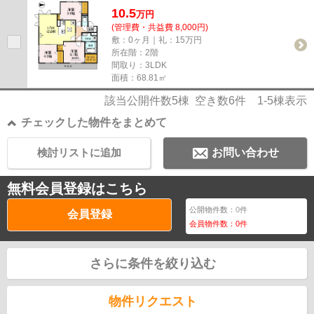
10.5
万
円
(管理費・共益費 8,000円)
敷：0ヶ月｜礼：15万円
所在階：2階
間取り：3LDK
面積：68.81㎡
該当公開件数
5
棟 空き数
6
件
1-5
棟表示
チェックした物件をまとめて
検討リストに追加
お問い合わせ
無料会員登録はこちら
公開物件数：
0
件
会員登録
会員物件数：
0
件
さらに条件を絞り込む
物件リクエスト