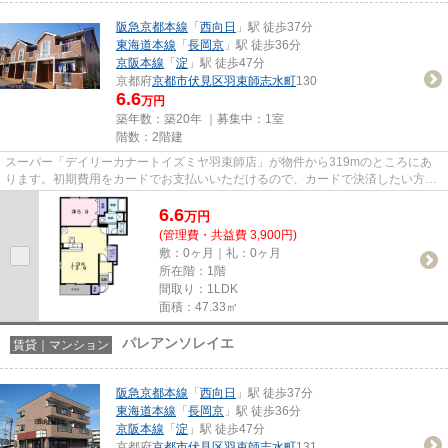
阪急京都本線
「
西向日
」駅 徒歩37分
東海道本線
「
長岡京
」駅 徒歩36分
京阪本線
「
淀
」駅 徒歩47分
京都府
京都市伏見区
羽束師志水町
130
6.6
万円
築年数：築20年 ｜募集中：
1室
階数：2階建
スーパー「デイリーカナートイズミヤ羽束師店」が物件から319mのところにあ
ります。初期費用をカードでお支払いいただけるので、カードで決済したい方に
もおすすめです。賃貸物件です...
6.6
万
円
(管理費・共益費 3,900円)
敷：0ヶ月｜礼：0ヶ月
所在階：1階
間取り：1LDK
面積：47.33㎡
パレアンソレイエ
賃貸｜マンション
阪急京都本線
「
西向日
」駅 徒歩37分
東海道本線
「
長岡京
」駅 徒歩36分
京阪本線
「
淀
」駅 徒歩47分
京都府
京都市伏見区
羽束師志水町
131