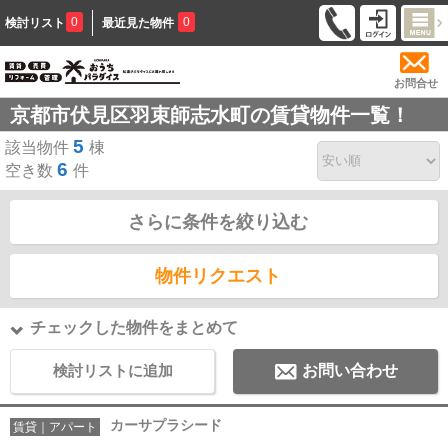
0
0
検討リスト
最近見た物件
お問合せ
京都市伏見区羽束師志水町の賃貸物件一覧！
5
該当物件
棟
6
空き数
件
さらに条件を絞り込む
物件リクエスト
チェックした物件をまとめて
検討リストに追加
お問い合わせ
カーサプラシード
賃貸｜アパート