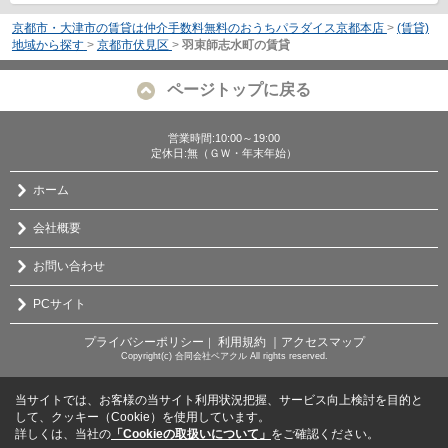
京都市・大津市の賃貸は仲介手数料無料のおうちパラダイス京都本店
>
(賃貸)
地域から探す
>
京都市伏見区
>
羽束師志水町の賃貸
ページトップに戻る
営業時間:10:00～19:00
定休日:無（ＧＷ・年末年始）
ホーム
会社概要
お問い合わせ
PCサイト
プライバシーポリシー
利用規約
｜アクセスマップ
｜
Copyright(c) 合同会社ベアクル All rights reserved.
当サイトでは、お客様の当サイト利用状況把握、サービス向上検討を目的と
して、クッキー（Cookie）を使用しています。
詳しくは、当社の
「Cookieの取扱いについて」
をご確認ください。