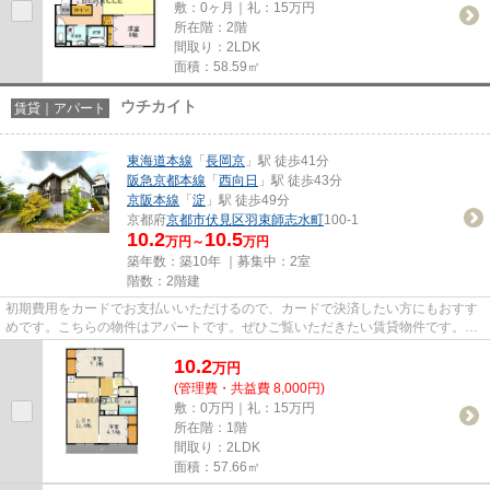
敷：0ヶ月｜礼：15万円
所在階：2階
間取り：2LDK
面積：58.59㎡
ウチカイト
賃貸｜アパート
東海道本線
「
長岡京
」駅 徒歩41分
阪急京都本線
「
西向日
」駅 徒歩43分
京阪本線
「
淀
」駅 徒歩49分
京都府
京都市伏見区
羽束師志水町
100-1
10.2
10.5
万円～
万円
築年数：築10年 ｜募集中：
2室
階数：2階建
初期費用をカードでお支払いいただけるので、カードで決済したい方にもおすす
めです。こちらの物件はアパートです。ぜひご覧いただきたい賃貸物件です。ウ
チカイトの詳しい情報。ベア...
10.2
万
円
(管理費・共益費 8,000円)
敷：0万円｜礼：15万円
所在階：1階
間取り：2LDK
面積：57.66㎡