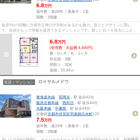
6.8
万円
築年数：築28年 ｜募集中：
1室
階数：3階建
徒歩5分の距離に京都市立神川中学校があるのも魅力。造りとデザインに関し
て、自信をもって情報を提供できるマンションです。新しい日々を送るにふさわ
しい、きれいな室内です。気にな...
6.8
万
円
(管理費・共益費 4,400円)
敷：0ヶ月｜礼：1ヶ月
所在階：3階
間取り：3DK
面積：55.84㎡
ロイヤルメドウ
賃貸｜マンション
東海道本線
「
長岡京
」駅 徒歩42分
阪急京都本線
「
西向日
」駅 徒歩44分
京阪本線
「
中書島
」駅 徒歩44分
京都府
京都市伏見区
羽束師志水町
120
7.5
万円
築年数：築15年 ｜募集中：
1室
階数：3階建
歩いて115mの場所に、デイリーカナートイズミヤ羽束師店があります。初期費用