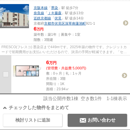
京阪本線
「
墨染
」駅 徒歩7分
奈良線
「
ＪＲ藤森
」駅 徒歩13分
近鉄京都線
「
伏見
」駅 徒歩14分
京都府
京都市伏見区
深草南蓮池町
921-1
6
万円
築年数：築1年 ｜募集中：
1室
階数：3階建
FRESCO(フレスコ) 墨染店まで449mです。2025年築の物件です。クレジットカ
ードで初期費用がお支払いいただけるので、決済の手間が軽減できます。「セリ
リアコンフォート伏見」の物件情...
6
万
円
(管理費・共益費 5,000円)
敷：0ヶ月｜礼：1ヶ月
所在階：3階
間取り：1K
面積：23.94㎡
該当公開件数
1
棟 空き数
1
件
1-1
棟表示
チェックした物件をまとめて
検討リストに追加
お問い合わせ