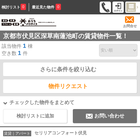
0
0
検討リスト
最近見た物件
お問合せ
京都市伏見区深草南蓮池町の賃貸物件一覧！
1
該当物件
棟
1
空き数
件
さらに条件を絞り込む
物件リクエスト
チェックした物件をまとめて
検討リストに追加
お問い合わせ
セリリアコンフォート伏見
賃貸｜アパート