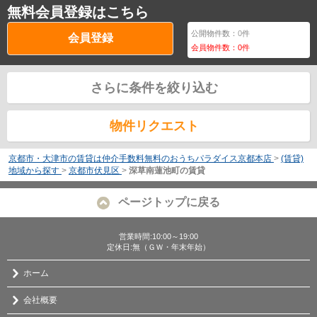
無料会員登録はこちら
公開物件数：
0
件
会員登録
会員物件数：
0
件
さらに条件を絞り込む
物件リクエスト
京都市・大津市の賃貸は仲介手数料無料のおうちパラダイス京都本店
>
(賃貸)
地域から探す
>
京都市伏見区
>
深草南蓮池町の賃貸
ページトップに戻る
営業時間:10:00～19:00
定休日:無（ＧＷ・年末年始）
ホーム
会社概要