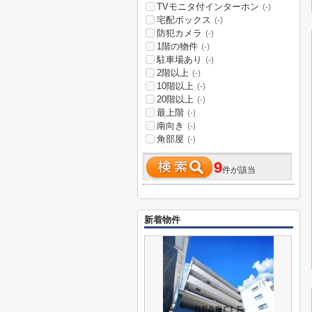
TVモニタ付インターホン
(-)
宅配ボックス
(-)
防犯カメラ
(-)
1階の物件
(-)
駐車場あり
(-)
2階以上
(-)
10階以上
(-)
20階以上
(-)
最上階
(-)
南向き
(-)
角部屋
(-)
9
件が該当
新着物件