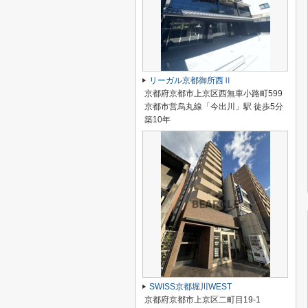
リーガル京都御所西Ⅱ
京都府京都市上京区西無車小路町599
京都市営烏丸線「今出川」駅 徒歩5分
築10年
SWISS京都堀川WEST
京都府京都市上京区二町目19-1