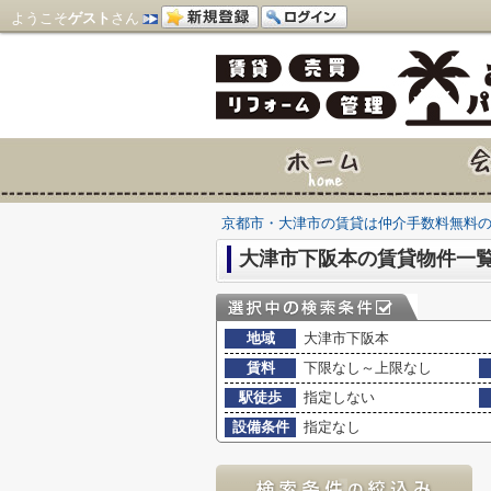
ようこそ
ゲスト
さん
京都市・大津市の賃貸は仲介手数料無料
大津市下阪本の賃貸物件一
地域
大津市下阪本
賃料
下限なし～上限なし
駅徒歩
指定しない
設備条件
指定なし