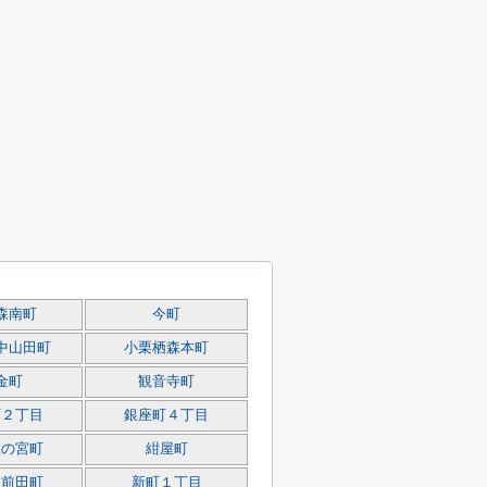
森南町
今町
中山田町
小栗栖森本町
金町
観音寺町
町２丁目
銀座町４丁目
森の宮町
紺屋町
羽前田町
新町１丁目