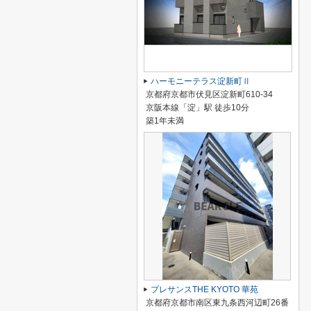
ハーモニーテラス淀新町Ⅱ
京都府京都市伏見区淀新町610-34
京阪本線「淀」駅 徒歩10分
築1年未満
プレサンスTHE KYOTO 華苑
京都府京都市南区東九条西河辺町26番