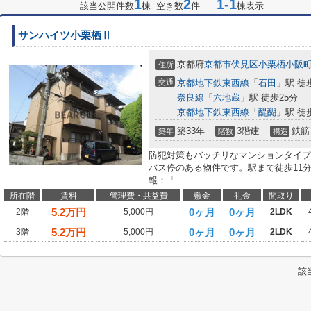
1
2
1-1
該当公開件数
棟 空き数
件
棟表示
サンハイツ小栗栖Ⅱ
京都府
京都市伏見区
小栗栖小阪
住所
交通
京都地下鉄東西線
「
石田
」駅 徒
奈良線
「
六地蔵
」駅 徒歩25分
京都地下鉄東西線
「
醍醐
」駅 徒
築33年
3階建
鉄筋
築年
階数
構造
防犯対策もバッチリなマンションタイプ
バス停のある物件です。駅まで徒歩11
報：「...
所在階
賃料
管理費・共益費
敷金
礼金
間取り
5.2
万円
0ヶ月
0ヶ月
2階
5,000円
2LDK
5.2
万円
0ヶ月
0ヶ月
3階
5,000円
2LDK
該