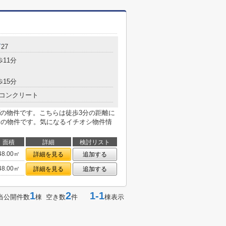
町
27
歩11分
歩15分
コンクリート
の物件です。こちらは徒歩3分の距離に
分の物件です。気になるイチオシ物件情
面積
詳細
検討リスト
48.00㎡
詳細を見る
追加する
48.00㎡
詳細を見る
追加する
1
2
1-1
当公開件数
棟 空き数
件
棟表示