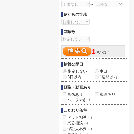
～
駅からの徒歩
築年数
1
件が該当
情報公開日
指定しない
本日
3日以内
1週間以内
画像・動画あり
画像あり
動画あり
パノラマあり
こだわり条件
ペット相談
(-)
楽器相談
(-)
保証人不要
(-)