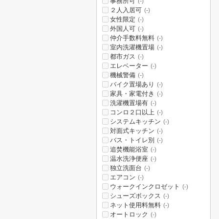
事務所可
(-)
２人入居可
(-)
女性限定
(-)
外国人可
(-)
仲介手数料無料
(-)
室内洗濯機置場
(-)
都市ガス
(-)
エレベーター
(-)
機械警備
(-)
バイク置場あり
(-)
家具・家電付き
(-)
洗濯機置場有
(-)
コンロ２口以上
(-)
システムキッチン
(-)
対面式キッチン
(-)
バス・トイレ別
(-)
追焚機能浴室
(-)
温水洗浄便座
(-)
独立洗面台
(-)
エアコン
(-)
ウォークインクロゼット
(-)
シューズボックス
(-)
ネット使用料無料
(-)
オートロック
(-)