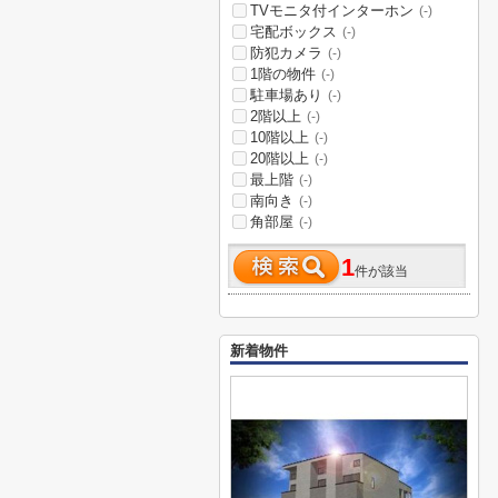
TVモニタ付インターホン
(-)
宅配ボックス
(-)
防犯カメラ
(-)
1階の物件
(-)
駐車場あり
(-)
2階以上
(-)
10階以上
(-)
20階以上
(-)
最上階
(-)
南向き
(-)
角部屋
(-)
1
件が該当
新着物件