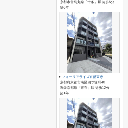
京都市営烏丸線「十条」駅 徒歩6分
築6年
フォーリアライズ京都東寺
京都府京都市南区四ツ塚町40
近鉄京都線「東寺」駅 徒歩12分
築1年