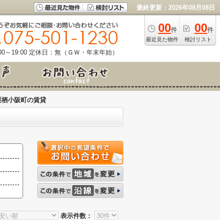
最終更新：2026年08月08日
00
00
件
件
最近見た物件
検討リスト
0～19:00
定休日：無（ＧＷ・年末年始）
栗栖小阪町の賃貸
表示件数：