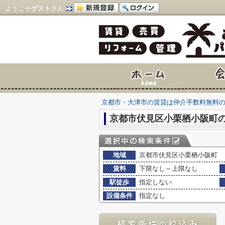
ようこそ
ゲスト
さん
京都市・大津市の賃貸は仲介手数料無料
京都市伏見区小栗栖小阪町
地域
京都市伏見区小栗栖小阪町
賃料
下限なし～上限なし
駅徒歩
指定しない
設備条件
指定なし