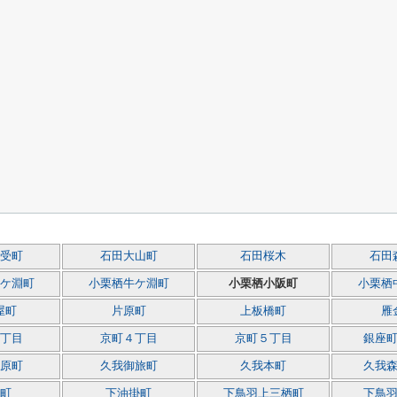
受町
石田大山町
石田桜木
石田
ケ淵町
小栗栖牛ケ淵町
小栗栖小阪町
小栗栖
屋町
片原町
上板橋町
雁
丁目
京町４丁目
京町５丁目
銀座
原町
久我御旅町
久我本町
久我
町
下油掛町
下鳥羽上三栖町
下鳥