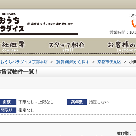
営業時間：10:0
のおうちパラダイス京都本店
>
(賃貸)地域から探す
>
京都市伏見区
>
小
の賃貸物件一覧！
面積
下限なし～上限なし
築年数
指定しない
間取り
指定なし
並び順：