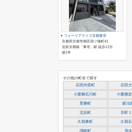
フォーリアライズ京都東寺
京都府京都市南区四ツ塚町41
近鉄京都線「東寺」駅 徒歩12分
築1年
その他の町名で探す
石田内里町
石田大
小栗栖石川町
小栗栖岩
景勝町
鍛冶
北浜町
京町１
久我東町
久我石
讃岐町
清水