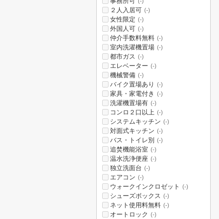
事務所可
(-)
２人入居可
(-)
女性限定
(-)
外国人可
(-)
仲介手数料無料
(-)
室内洗濯機置場
(-)
都市ガス
(-)
エレベーター
(-)
機械警備
(-)
バイク置場あり
(-)
家具・家電付き
(-)
洗濯機置場有
(-)
コンロ２口以上
(-)
システムキッチン
(-)
対面式キッチン
(-)
バス・トイレ別
(-)
追焚機能浴室
(-)
温水洗浄便座
(-)
独立洗面台
(-)
エアコン
(-)
ウォークインクロゼット
(-)
シューズボックス
(-)
ネット使用料無料
(-)
オートロック
(-)