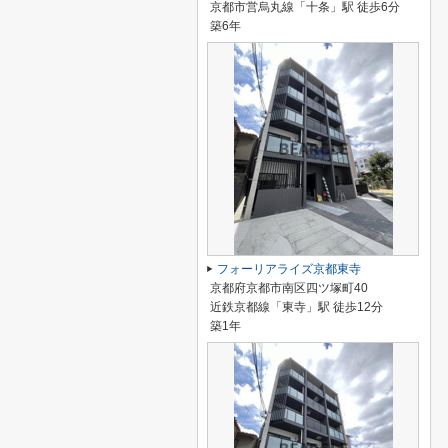
京都市営烏丸線「十条」駅 徒歩6分
築6年
フォーリアライズ京都東寺
京都府京都市南区四ツ塚町40
近鉄京都線「東寺」駅 徒歩12分
築1年