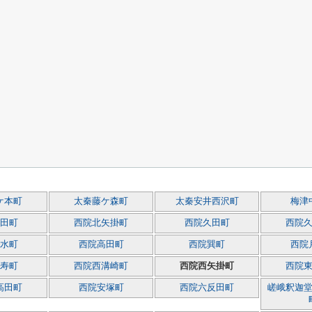
ケ本町
太秦藤ケ森町
太秦安井西沢町
梅津
田町
西院北矢掛町
西院久田町
西院
水町
西院高田町
西院巽町
西院
寿町
西院西溝崎町
西院西矢掛町
西院
高田町
西院安塚町
西院六反田町
嵯峨釈迦