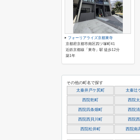
フォーリアライズ京都東寺
京都府京都市南区四ツ塚町41
近鉄京都線「東寺」駅 徒歩12分
築1年
その他の町名で探す
太秦井戸ケ尻町
太秦辻
西院乾町
西院太
西院四条畑町
西院清
西院西貝川町
西院西
西院松井町
西院南