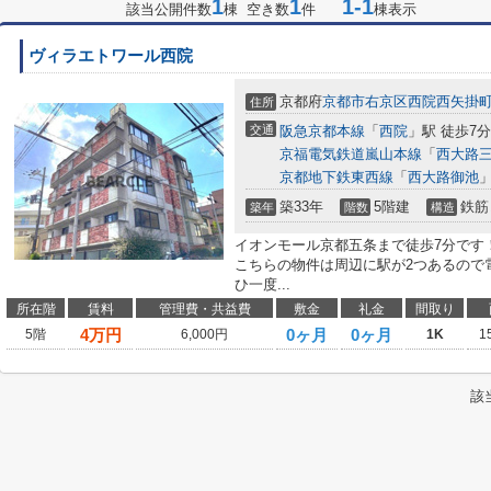
1
1
1-1
該当公開件数
棟 空き数
件
棟表示
ヴィラエトワール西院
京都府
京都市右京区
西院西矢掛
住所
交通
阪急京都本線
「
西院
」駅 徒歩7分
京福電気鉄道嵐山本線
「
西大路
京都地下鉄東西線
「
西大路御池
」
築33年
5階建
鉄筋
築年
階数
構造
イオンモール京都五条まで徒歩7分です
こちらの物件は周辺に駅が2つあるので
ひ一度...
所在階
賃料
管理費・共益費
敷金
礼金
間取り
4
万円
0ヶ月
0ヶ月
5階
6,000円
1K
1
該