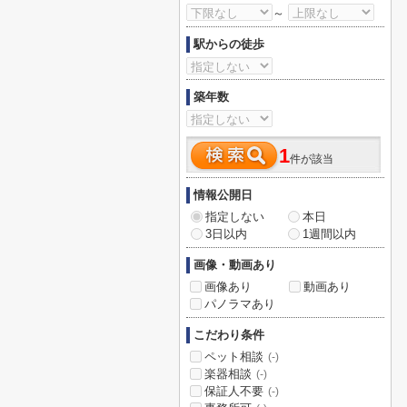
～
駅からの徒歩
築年数
1
件が該当
情報公開日
指定しない
本日
3日以内
1週間以内
画像・動画あり
画像あり
動画あり
パノラマあり
こだわり条件
ペット相談
(-)
楽器相談
(-)
保証人不要
(-)