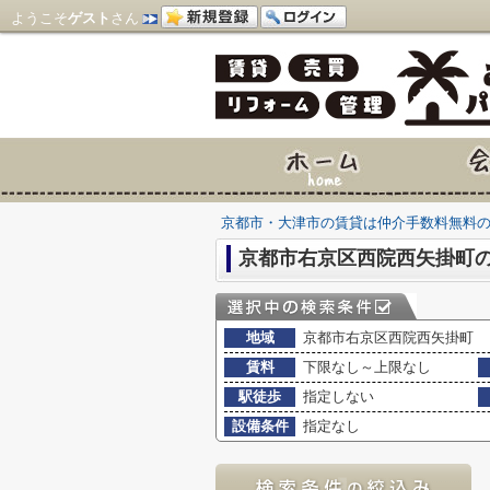
ようこそ
ゲスト
さん
京都市・大津市の賃貸は仲介手数料無料
京都市右京区西院西矢掛町
地域
京都市右京区西院西矢掛町
賃料
下限なし～上限なし
駅徒歩
指定しない
設備条件
指定なし