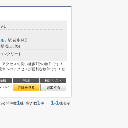
町
9-1
三条
」駅 徒歩14分
駅 徒歩18分
コンクリート
！アクセスの良い徒歩7分の物件です！
電車へのアクセスが便利な物件です！ぜ
面積
詳細
検討リスト
5.30㎡
詳細を見る
追加する
1
1
1-1
当公開件数
棟 空き数
件
棟表示