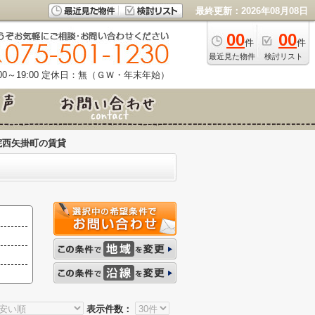
最終更新：2026年08月08日
00
00
件
件
最近見た物件
検討リスト
0～19:00
定休日：無（ＧＷ・年末年始）
院西矢掛町の賃貸
表示件数：