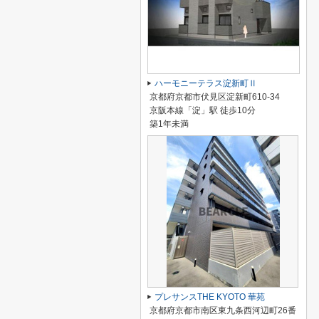
ハーモニーテラス淀新町Ⅱ
京都府京都市伏見区淀新町610-34
京阪本線「淀」駅 徒歩10分
築1年未満
プレサンスTHE KYOTO 華苑
京都府京都市南区東九条西河辺町26番