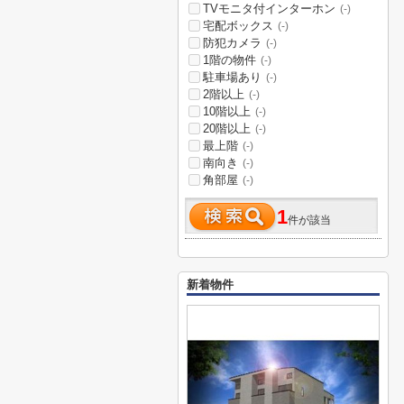
TVモニタ付インターホン
(-)
宅配ボックス
(-)
防犯カメラ
(-)
1階の物件
(-)
駐車場あり
(-)
2階以上
(-)
10階以上
(-)
20階以上
(-)
最上階
(-)
南向き
(-)
角部屋
(-)
1
件が該当
新着物件