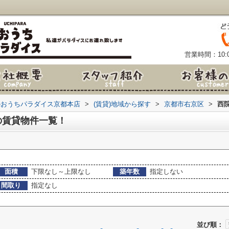
営業時間：10:0
のおうちパラダイス京都本店
>
(賃貸)地域から探す
>
京都市右京区
>
西
の賃貸物件一覧！
面積
下限なし～上限なし
築年数
指定しない
間取り
指定なし
並び順：