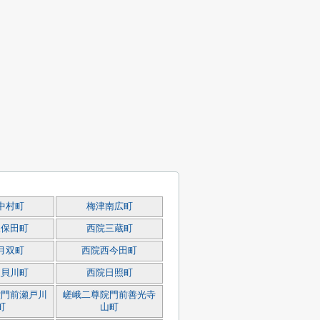
中村町
梅津南広町
久保田町
西院三蔵町
月双町
西院西今田町
東貝川町
西院日照町
堂門前瀬戸川
嵯峨二尊院門前善光寺
町
山町