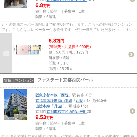
6.8
万円
築年数：築4年 ｜募集中：
1室
階数：6階建
近くの業務スーパー西院店まで徒歩6分で行けます。こちらの物件はマンション
です。こちらはエレベーター付き物件です。ぜひ一度見ていただきたい、「セト
ル寿」です。阪急京都本線西院...
6.8
万
円
(管理費・共益費 6,000円)
敷：5万円｜礼：12万円
所在階：5階
間取り：1K
面積：25.25㎡
ファステート京都西院パール
賃貸｜マンション
阪急京都本線
「
西院
」駅 徒歩10分
京福電気鉄道嵐山本線
「
西院
」駅 徒歩15分
山陰本線
「
丹波口
」駅 徒歩15分
京都府
京都市右京区
西院西寿町
28
9.53
万円
築年数：築4年 ｜募集中：
1室
階数：6階建
徒歩10分の場所に京都市立七条第三小学校があります。こちらの物件では初期費