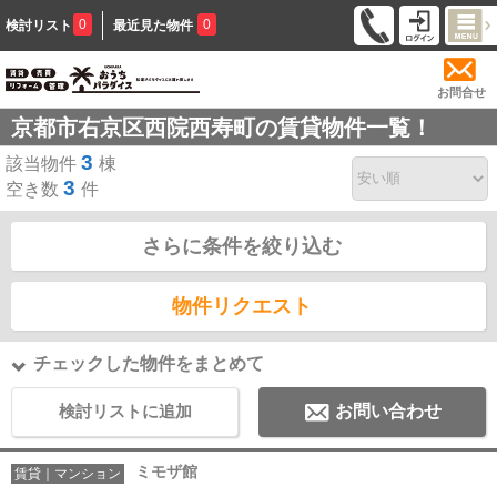
0
0
検討リスト
最近見た物件
お問合せ
京都市右京区西院西寿町の賃貸物件一覧！
3
該当物件
棟
3
空き数
件
さらに条件を絞り込む
物件リクエスト
チェックした物件をまとめて
検討リストに追加
お問い合わせ
ミモザ館
賃貸｜マンション