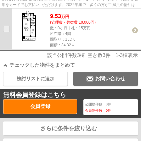
用をカードでお支払いいただけます。2022年築で、多くの方がご満足の物件はこ
ちらです。気になるイチオシ...
9.53
万
円
(管理費・共益費 10,000円)
敷：0ヶ月｜礼：15万円
所在階：4階
間取り：1LDK
面積：34.32㎡
該当公開件数
3
棟 空き数
3
件
1-3
棟表示
チェックした物件をまとめて
検討リストに追加
お問い合わせ
無料会員登録はこちら
公開物件数：
0
件
会員登録
会員物件数：
0
件
さらに条件を絞り込む