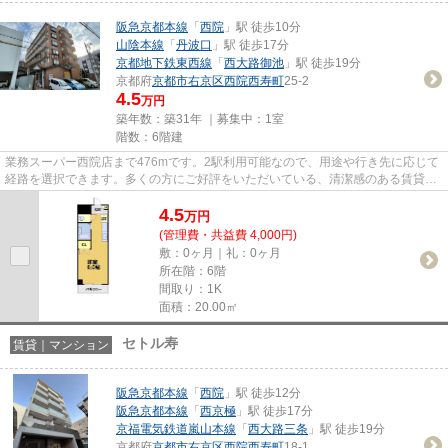
阪急京都本線
「
西院
」駅 徒歩10分
山陰本線
「
丹波口
」駅 徒歩17分
京都地下鉄東西線
「
西大路御池
」駅 徒歩19分
京都府
京都市右京区
西院西寿町
25-2
4.5
万円
築年数：築31年 ｜募集中：
1室
階数：6階建
業務スーパー西院店まで476mです。2駅利用可能なので、用途や行き先に応じて
経路を選択できます。多くの方にご好評をいただいている、清潔感のある賃貸物
件です。新着情報：ミモザ館の...
4.5
万
円
(管理費・共益費 4,000円)
敷：0ヶ月｜礼：0ヶ月
所在階：6階
間取り：1K
面積：20.00㎡
セトル寿
賃貸｜マンション
阪急京都本線
「
西院
」駅 徒歩12分
阪急京都本線
「
西京極
」駅 徒歩17分
京福電気鉄道嵐山本線
「
西大路三条
」駅 徒歩19分
京都府
京都市右京区
西院西寿町
18-1