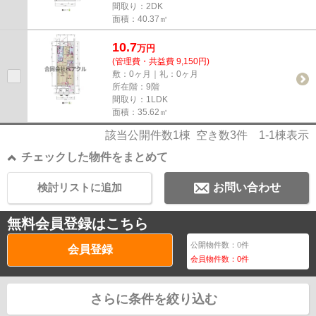
間取り：2DK
面積：40.37㎡
10.7
万
円
(管理費・共益費 9,150円)
敷：0ヶ月｜礼：0ヶ月
所在階：9階
間取り：1LDK
面積：35.62㎡
該当公開件数
1
棟 空き数
3
件
1-1
棟表示
チェックした物件をまとめて
検討リストに追加
お問い合わせ
無料会員登録はこちら
公開物件数：
0
件
会員登録
会員物件数：
0
件
さらに条件を絞り込む