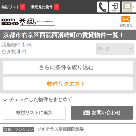
0
0
検討リスト
最近見た物件
お問合せ
京都市右京区西院西溝崎町の賃貸物件一覧！
1
該当物件
棟
3
空き数
件
さらに条件を絞り込む
物件リクエスト
チェックした物件をまとめて
検討リストに追加
お問い合わせ
ソルテラス京都西院悠洛
賃貸｜マンション