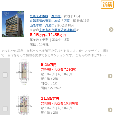
阪急京都本線
「
西京極
」駅 徒歩12分
京福電気鉄道嵐山本線
「
西院
」駅 徒歩17分
山陰本線
「
丹波口
」駅 徒歩18分
京都府
京都市右京区
西院西溝崎町
35
8.15
11.85
万円～
万円
築年数：予定 ｜募集中：
3室
階数：10階建
徒歩11分の場所に京都市立七条第三小学校があります。造りとデザインに関し
て、自信をもって情報を提供できるマンションです。こちらの物件はエレベータ
ー付きです。気になるイチオシ...
8.15
万
円
(管理費・共益費 7,080円)
敷：0ヶ月｜礼：0ヶ月
所在階：2階
間取り：1K
面積：27.55㎡
11.85
万
円
(管理費・共益費 10,380円)
敷：0ヶ月｜礼：0ヶ月
所在階：2階