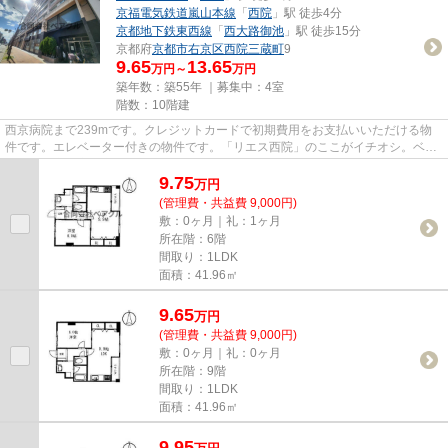
京福電気鉄道嵐山本線
「
西院
」駅 徒歩4分
京都地下鉄東西線
「
西大路御池
」駅 徒歩15分
京都府
京都市右京区
西院三蔵町
9
9.65
13.65
万円～
万円
築年数：築55年 ｜募集中：
4室
階数：10階建
西京病院まで239mです。クレジットカードで初期費用をお支払いいただける物
件です。エレベーター付きの物件です。「リエス西院」のここがイチオシ。ベア
クルには京都市右京区エリアの...
9.75
万
円
(管理費・共益費 9,000円)
敷：0ヶ月｜礼：1ヶ月
所在階：6階
間取り：1LDK
面積：41.96㎡
9.65
万
円
(管理費・共益費 9,000円)
敷：0ヶ月｜礼：0ヶ月
所在階：9階
間取り：1LDK
面積：41.96㎡
9.95