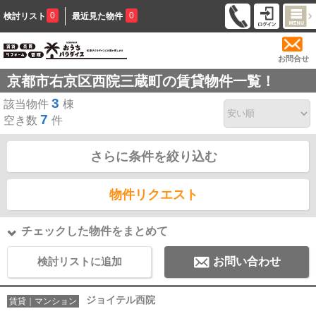
0
0
検討リスト
最近見た物件
お問合せ
京都市右京区西院三蔵町の賃貸物件一覧！
3
該当物件
棟
7
空き数
件
さらに条件を絞り込む
物件リクエスト
チェックした物件をまとめて
検討リストに追加
お問い合わせ
ジョイテル西院
賃貸｜マンション