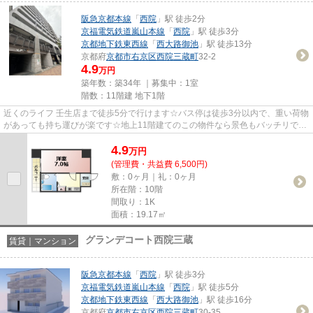
阪急京都本線
「
西院
」駅 徒歩2分
京福電気鉄道嵐山本線
「
西院
」駅 徒歩3分
京都地下鉄東西線
「
西大路御池
」駅 徒歩13分
京都府
京都市右京区
西院三蔵町
32-2
4.9
万円
築年数：築34年 ｜募集中：
1室
階数：11階建 地下1階
近くのライフ 壬生店まで徒歩5分で行けます☆バス停は徒歩3分以内で、重い荷物
があっても持ち運びが楽です☆地上11階建てのこの物件なら景色もバッチリです
☆気になるイチオシ物件情報：...
4.9
万
円
(管理費・共益費 6,500円)
敷：0ヶ月｜礼：0ヶ月
所在階：10階
間取り：1K
面積：19.17㎡
グランデコート西院三蔵
賃貸｜マンション
阪急京都本線
「
西院
」駅 徒歩3分
京福電気鉄道嵐山本線
「
西院
」駅 徒歩5分
京都地下鉄東西線
「
西大路御池
」駅 徒歩16分
京都府
京都市右京区
西院三蔵町
30-35