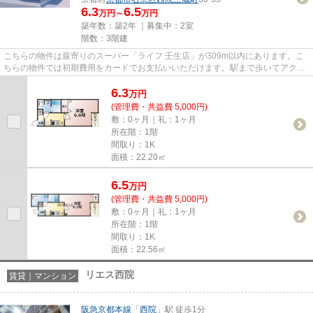
6.3
6.5
万円～
万円
築年数：築2年 ｜募集中：
2室
階数：3階建
こちらの物件は最寄りのスーパー「ライフ 壬生店」が309m以内にあります。こ
ちらの物件では初期費用をカードでお支払いいただけます。駅まで歩いてアクセ
スできる、徒歩3分の距離に立...
6.3
万
円
(管理費・共益費 5,000円)
敷：0ヶ月｜礼：1ヶ月
所在階：1階
間取り：1K
面積：22.20㎡
6.5
万
円
(管理費・共益費 5,000円)
敷：0ヶ月｜礼：1ヶ月
所在階：1階
間取り：1K
面積：22.56㎡
リエス西院
賃貸｜マンション
阪急京都本線
「
西院
」駅 徒歩1分