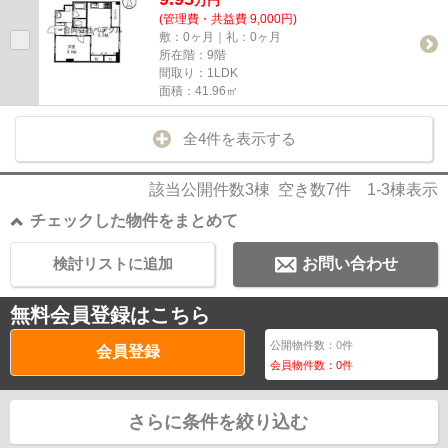
万
円
(管理費・共益費 9,000円)
敷：0ヶ月｜礼：0ヶ月
所在階：9階
間取り：1LDK
面積：41.96㎡
全4件を表示する
該当公開件数
3
棟 空き数
7
件
1-3
棟表示
チェックした物件をまとめて
検討リストに追加
お問い合わせ
無料会員登録はこちら
公開物件数：
0
件
会員登録
会員物件数：
0
件
さらに条件を絞り込む