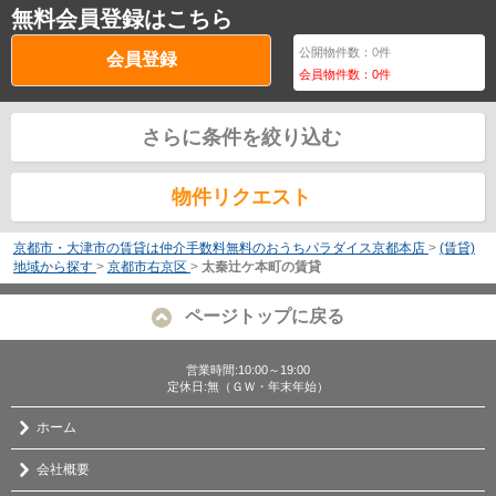
無料会員登録はこちら
公開物件数：
0
件
会員登録
会員物件数：
0
件
さらに条件を絞り込む
物件リクエスト
京都市・大津市の賃貸は仲介手数料無料のおうちパラダイス京都本店
>
(賃貸)
地域から探す
>
京都市右京区
>
太秦辻ケ本町の賃貸
ページトップに戻る
営業時間:10:00～19:00
定休日:無（ＧＷ・年末年始）
ホーム
会社概要