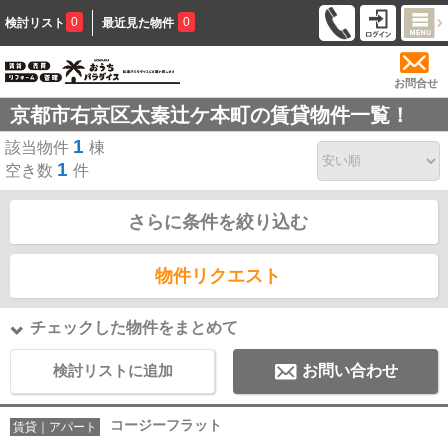
0
0
検討リスト
最近見た物件
お問合せ
京都市右京区太秦辻ケ本町の賃貸物件一覧！
1
該当物件
棟
1
空き数
件
さらに条件を絞り込む
物件リクエスト
チェックした物件をまとめて
検討リストに追加
お問い合わせ
コージーフラット
賃貸｜アパート