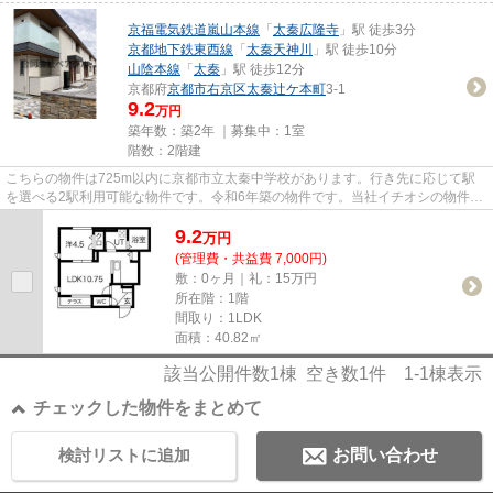
京福電気鉄道嵐山本線
「
太秦広隆寺
」駅 徒歩3分
京都地下鉄東西線
「
太秦天神川
」駅 徒歩10分
山陰本線
「
太秦
」駅 徒歩12分
京都府
京都市右京区
太秦辻ケ本町
3‐1
9.2
万円
築年数：築2年 ｜募集中：
1室
階数：2階建
こちらの物件は725m以内に京都市立太秦中学校があります。行き先に応じて駅
を選べる2駅利用可能な物件です。令和6年築の物件です。当社イチオシの物件の
「コージーフラット」。ぜひ一...
9.2
万
円
(管理費・共益費 7,000円)
敷：0ヶ月｜礼：15万円
所在階：1階
間取り：1LDK
面積：40.82㎡
該当公開件数
1
棟 空き数
1
件
1-1
棟表示
チェックした物件をまとめて
検討リストに追加
お問い合わせ