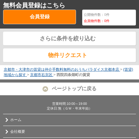
無料会員登録はこちら
公開物件数：
0
件
会員登録
会員物件数：
0
件
さらに条件を絞り込む
物件リクエスト
京都市・大津市の賃貸は仲介手数料無料のおうちパラダイス京都本店
>
(賃貸)
地域から探す
>
京都市右京区
>
西院四条畑町の賃貸
ページトップに戻る
営業時間:10:00～19:00
定休日:無（ＧＷ・年末年始）
ホーム
会社概要