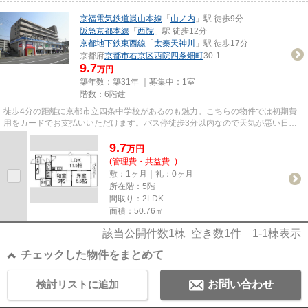
京福電気鉄道嵐山本線
「
山ノ内
」駅 徒歩9分
阪急京都本線
「
西院
」駅 徒歩12分
京都地下鉄東西線
「
太秦天神川
」駅 徒歩17分
京都府
京都市右京区
西院四条畑町
30-1
9.7
万円
築年数：築31年 ｜募集中：
1室
階数：6階建
徒歩4分の距離に京都市立四条中学校があるのも魅力。こちらの物件では初期費
用をカードでお支払いいただけます。バス停徒歩3分以内なので天気が悪い日も
移動に困りません。気になるイ...
9.7
万
円
(管理費・共益費 -)
敷：1ヶ月｜礼：0ヶ月
所在階：5階
間取り：2LDK
面積：50.76㎡
該当公開件数
1
棟 空き数
1
件
1-1
棟表示
チェックした物件をまとめて
検討リストに追加
お問い合わせ