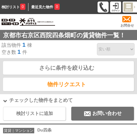
0
0
検討リスト
最近見た物件
お問合せ
京都市右京区西院四条畑町の賃貸物件一覧！
1
該当物件
棟
1
空き数
件
さらに条件を絞り込む
物件リクエスト
チェックした物件をまとめて
検討リストに追加
お問い合わせ
Du四条
賃貸｜マンション