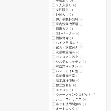
事務所可
(-)
２人入居可
(-)
女性限定
(-)
外国人可
(-)
仲介手数料無料
(-)
室内洗濯機置場
(-)
都市ガス
(-)
エレベーター
(-)
機械警備
(-)
バイク置場あり
(-)
家具・家電付き
(-)
洗濯機置場有
(-)
コンロ２口以上
(-)
システムキッチン
(-)
対面式キッチン
(-)
バス・トイレ別
(-)
追焚機能浴室
(-)
温水洗浄便座
(-)
独立洗面台
(-)
エアコン
(-)
ウォークインクロゼット
(-)
シューズボックス
(-)
ネット使用料無料
(-)
オートロック
(-)