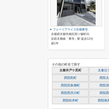
フォーリアライズ京都東寺
京都府京都市南区四ツ塚町41
近鉄京都線「東寺」駅 徒歩12分
築1年
その他の町名で探す
太秦井戸ケ尻町
太秦辻
西院乾町
西院太
西院四条畑町
西院清
西院西貝川町
西院西
西院松井町
西院南