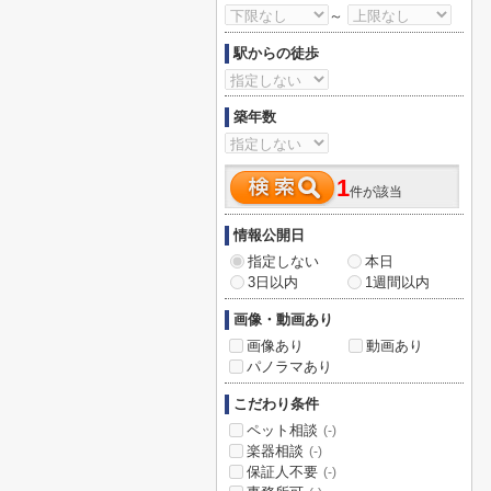
～
駅からの徒歩
築年数
1
件が該当
情報公開日
指定しない
本日
3日以内
1週間以内
画像・動画あり
画像あり
動画あり
パノラマあり
こだわり条件
ペット相談
(-)
楽器相談
(-)
保証人不要
(-)