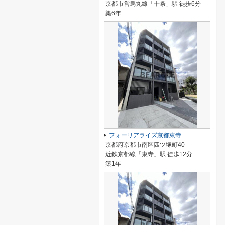
京都市営烏丸線「十条」駅 徒歩6分
築6年
フォーリアライズ京都東寺
京都府京都市南区四ツ塚町40
近鉄京都線「東寺」駅 徒歩12分
築1年