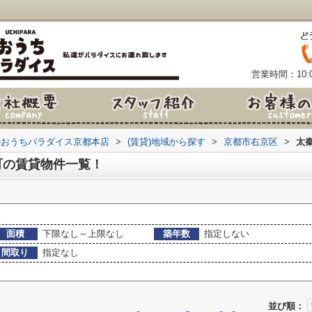
営業時間：10:0
のおうちパラダイス京都本店
>
(賃貸)地域から探す
>
京都市右京区
>
太
町の賃貸物件一覧！
面積
下限なし～上限なし
築年数
指定しない
間取り
指定なし
並び順：