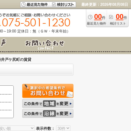
最終更新：2026年08月08日
00
00
件
件
最近見た物件
検討リスト
0～19:00
定休日：無（ＧＷ・年末年始）
秦井戸ケ尻町の賃貸
表示件数：