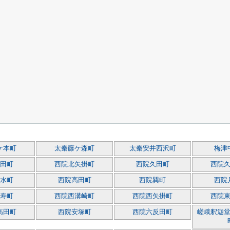
ケ本町
太秦藤ケ森町
太秦安井西沢町
梅津
田町
西院北矢掛町
西院久田町
西院
水町
西院高田町
西院巽町
西院
寿町
西院西溝崎町
西院西矢掛町
西院
高田町
西院安塚町
西院六反田町
嵯峨釈迦