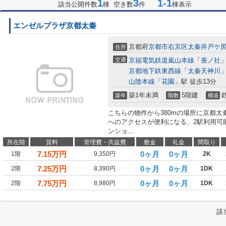
1
3
1-1
該当公開件数
棟 空き数
件
棟表示
エンゼルプラザ京都太秦
京都府
京都市右京区
太秦井戸ケ
住所
交通
京福電気鉄道嵐山本線
「
蚕ノ社
」
京都地下鉄東西線
「
太秦天神川
」
山陰本線
「
花園
」駅 徒歩13分
築1年未満
5階建
築年
階数
構造
こちらの物件から380mの場所に京都
へのアクセスが便利になる、2駅利用可
ンショ...
所在階
賃料
管理費・共益費
敷金
礼金
間取り
7.15
万円
0ヶ月
0ヶ月
1階
9,350円
2K
7.25
万円
0ヶ月
0ヶ月
2階
8,390円
1DK
7.75
万円
0ヶ月
0ヶ月
2階
8,980円
1DK
該