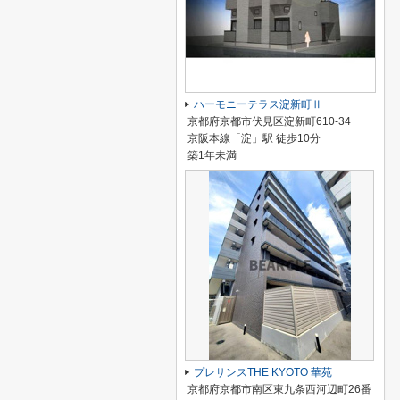
ハーモニーテラス淀新町Ⅱ
京都府京都市伏見区淀新町610-34
京阪本線「淀」駅 徒歩10分
築1年未満
プレサンスTHE KYOTO 華苑
京都府京都市南区東九条西河辺町26番