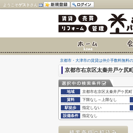
ようこそ
ゲスト
さん
京都市・大津市の賃貸は仲介手数料無料
京都市右京区太秦井戸ケ尻
地域
京都市右京区太秦井戸ケ尻町
賃料
下限なし～上限なし
駅徒歩
指定しない
設備条件
指定なし