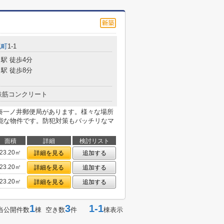
尻町
1-1
駅 徒歩4分
駅 徒歩8分
鉄筋コンクリート
太秦一ノ井郵便局があります。様々な場所
能な物件です。防犯対策もバッチリなマ
面積
詳細
検討リスト
23.20㎡
詳細を見る
追加する
23.20㎡
詳細を見る
追加する
23.20㎡
詳細を見る
追加する
1
3
1-1
当公開件数
棟 空き数
件
棟表示