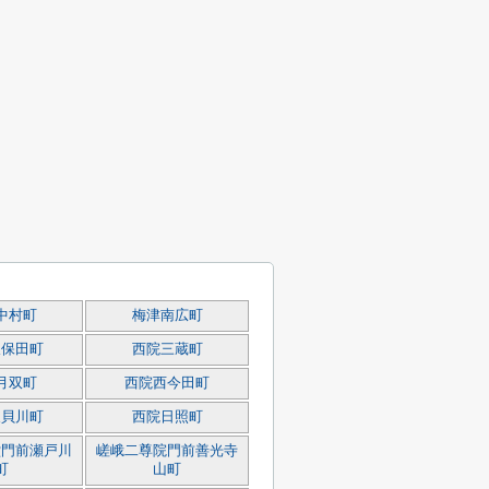
中村町
梅津南広町
久保田町
西院三蔵町
月双町
西院西今田町
東貝川町
西院日照町
堂門前瀬戸川
嵯峨二尊院門前善光寺
町
山町