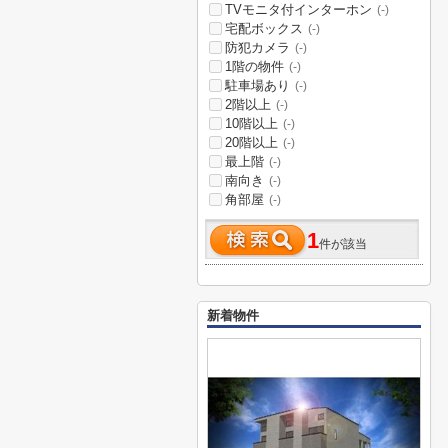
TVモニタ付インターホン
(-)
宅配ボックス
(-)
防犯カメラ
(-)
1階の物件
(-)
駐車場あり
(-)
2階以上
(-)
10階以上
(-)
20階以上
(-)
最上階
(-)
南向き
(-)
角部屋
(-)
1
件が該当
新着物件