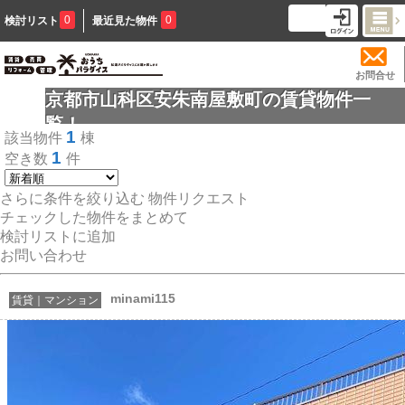
0
0
検討リスト
最近見た物件
お問合せ
京都市山科区安朱南屋敷町の賃貸物件一
覧！
1
該当物件
棟
1
空き数
件
さらに条件を絞り込む
物件リクエスト
チェックした物件をまとめて
検討リストに追加
お問い合わせ
minami115
賃貸｜マンション