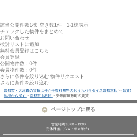
検討リスト追加
お問い合わせ
該当公開件数
1
棟 空き数
1
件
1-1
棟表示
チェックした物件をまとめて
お問い合わせ
検討リストに追加
無料会員登録はこちら
会員登録
公開物件数：
0
件
会員物件数：
0
件
さらに条件を絞り込む
物件リクエスト
さらに条件を絞り込む
京都市・大津市の賃貸は仲介手数料無料のおうちパラダイス京都本店
>
(賃貸)
地域から探す
>
京都市山科区
>
安朱南屋敷町の賃貸
ページトップに戻る
営業時間:10:00～19:00
定休日:無（ＧＷ・年末年始）