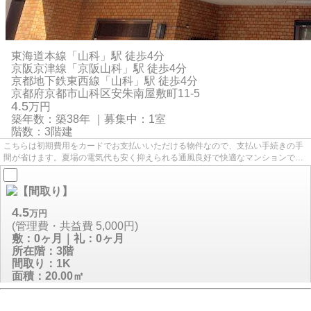
東海道本線
「
山科
」駅 徒歩4分
京阪京津線
「
京阪山科
」駅 徒歩4分
京都地下鉄東西線
「
山科
」駅 徒歩4分
京都府
京都市山科区
安朱南屋敷町
11-5
4.5
万円
築年数：築38年 ｜募集中：
1室
階数：3階建
こちらは初期費用をカードでお支払いいただける物件なので、支払い手続きの手
間が省けます。夏場の電気代も安く抑えられる通風良好で快適なマンションで
す。新しい日々を送るにふさわ...
4.5
万
円
(管理費・共益費 5,000円)
敷：0ヶ月｜礼：0ヶ月
所在階：3階
間取り：1K
面積：20.00㎡