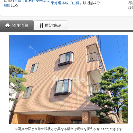
京都府
京都市山科区
安朱南屋
東海道本線
「
山科
」駅 徒歩4分
3
敷町
11-5
鉄
物件情報
周辺施設
※写真や図と実際の現状とが異なる場合は現状を優先させていただきます