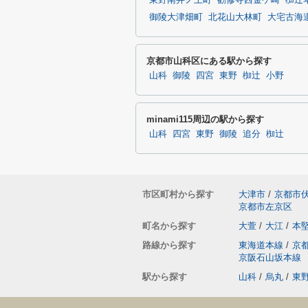
東野南井ノ上町
勧修寺西金ケ崎
椥辻
御陵大津畑町
北花山大林町
大宅古海
京都市山科区にある駅から探す
山科
御陵
四宮
東野
椥辻
小野
minami115周辺の駅から探す
山科
四宮
東野
御陵
追分
椥辻
市区町村から探す
大津市
/
京都市
京都市左京区
町名から探す
大萱
/
大江
/
本
路線から探す
東海道本線
/
京
京阪石山坂本線
駅から探す
山科
/
烏丸
/
東