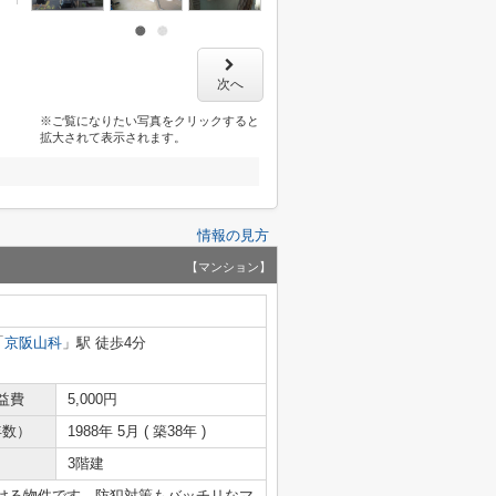
次へ
※ご覧になりたい写真をクリックすると
拡大されて表示されます。
情報の見方
【マンション】
「
京阪山科
」駅 徒歩4分
益費
5,000円
年数）
1988年 5月 ( 築38年 )
3階建
ける物件です。防犯対策もバッチリなマ