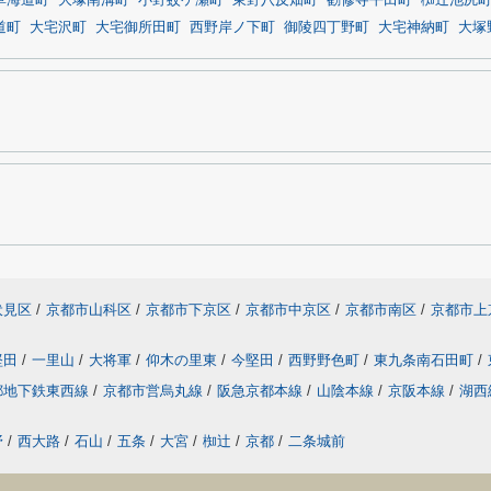
草海道町
大塚南溝町
小野蚊ケ瀬町
東野八反畑町
勧修寺平田町
椥辻池尻
道町
大宅沢町
大宅御所田町
西野岸ノ下町
御陵四丁野町
大宅神納町
大塚
伏見区
/
京都市山科区
/
京都市下京区
/
京都市中京区
/
京都市南区
/
京都市上
堅田
/
一里山
/
大将軍
/
仰木の里東
/
今堅田
/
西野野色町
/
東九条南石田町
/
都地下鉄東西線
/
京都市営烏丸線
/
阪急京都本線
/
山陰本線
/
京阪本線
/
湖西
野
/
西大路
/
石山
/
五条
/
大宮
/
椥辻
/
京都
/
二条城前