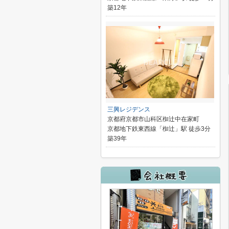
築12年
三興レジデンス
京都府京都市山科区椥辻中在家町
京都地下鉄東西線「椥辻」駅 徒歩3分
築39年