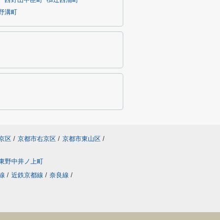
町
西野山中臣町
椥辻西浦町
野溝町
京区
/
京都市右京区
/
京都市東山区
/
東野中井ノ上町
線
/
近鉄京都線
/
奈良線
/