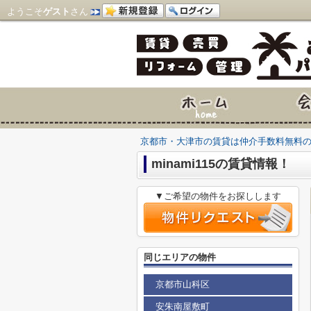
ようこそ
ゲスト
さん
京都市・大津市の賃貸は仲介手数料無料
minami115の賃貸情報！
▼ご希望の物件をお探しします
同じエリアの物件
京都市山科区
安朱南屋敷町