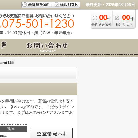
最終更新：2026年08月06日
00
00
件
件
最近見た物件
検討リスト
0～19:00
定休日：無（ＧＷ・年末年始）
ami115
きの手間が省けます。夏場の電気代も安く
しい、きれいな室内です。こだわりポイン
承っております。まずはお気軽にベアクルまでお
建物
空室情報へ
38年