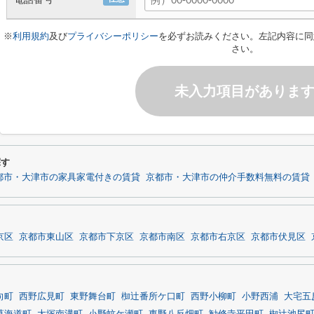
※
利用規約
及び
プライバシーポリシー
を必ずお読みください。左記内容に同
さい。
未入力項目がありま
探す
都市・大津市の家具家電付きの賃貸
京都市・大津市の仲介手数料無料の賃貸
京区
京都市東山区
京都市下京区
京都市南区
京都市右京区
京都市伏見区
向町
西野広見町
東野舞台町
椥辻番所ケ口町
西野小柳町
小野西浦
大宅五