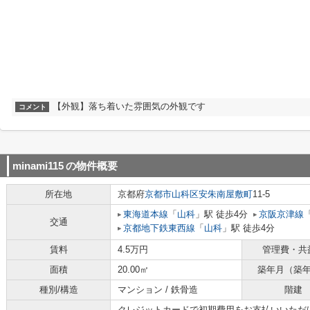
【外観】落ち着いた雰囲気の外観です
コメント
minami115
の物件概要
所在地
京都府
京都市山科区
安朱南屋敷町
11-5
東海道本線
「
山科
」駅 徒歩4分
京阪京津線
交通
京都地下鉄東西線
「
山科
」駅 徒歩4分
賃料
4.5万円
管理費・共
面積
20.00㎡
築年月（築
種別/構造
マンション / 鉄骨造
階建
クレジットカードで初期費用をお支払いいただ