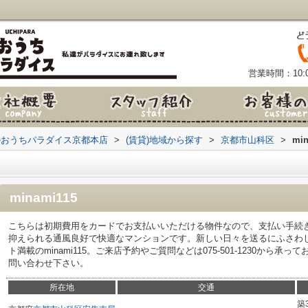
営業時間：10:0
のおうちパラダイス京都本店
>
(賃貸)地域から探す
>
京都市山科区
>
min
minami115
こちらは初期費用をカードでお支払いいただける物件なので、支払い手続
抑えられる通風良好で快適なマンションです。新しい日々を送るにふさわ
ト満載のminami115。ご来店予約やご質問などは075-501-1230から
問い合わせ下さい。
所在地
交通
築