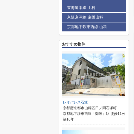
東海道本線 山科
京阪京津線 京阪山科
京都地下鉄東西線 山科
おすすめ物件
レオパレス石塚
京都府京都市山科区日ノ岡石塚町
京都地下鉄東西線「御陵」駅 徒歩11分
築16年