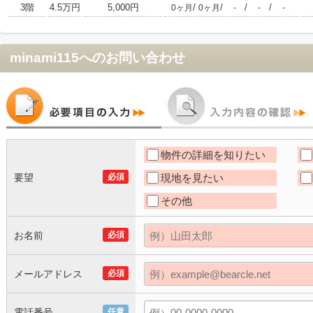
3階
4.5万円
5,000円
/
/
/
/
0ヶ月
0ヶ月
-
-
-
minami115
へのお問い合わせ
物件の詳細を知りたい
要望
必須
現地を見たい
その他
お名前
必須
メールアドレス
必須
電話番号
任意