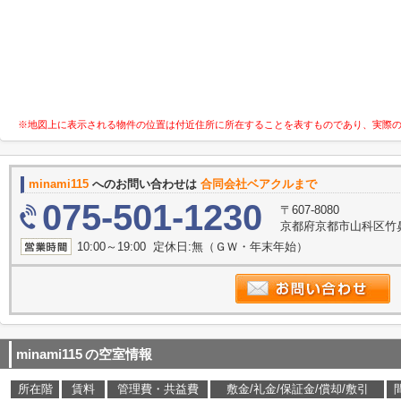
※地図上に表示される物件の位置は付近住所に所在することを表すものであり、実際
minami115
へのお問い合わせは
合同会社ベアクルまで
075-501-1230
〒607-8080
京都府京都市山科区竹鼻竹
10:00～19:00 定休日:無（ＧＷ・年末年始）
minami115
の空室情報
所在階
賃料
管理費・共益費
敷金/礼金/保証金/償却/敷引