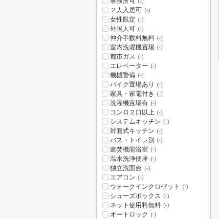
事務所可
(-)
２人入居可
(-)
女性限定
(-)
外国人可
(-)
仲介手数料無料
(-)
室内洗濯機置場
(-)
都市ガス
(-)
エレベーター
(-)
機械警備
(-)
バイク置場あり
(-)
家具・家電付き
(-)
洗濯機置場有
(-)
コンロ２口以上
(-)
システムキッチン
(-)
対面式キッチン
(-)
バス・トイレ別
(-)
追焚機能浴室
(-)
温水洗浄便座
(-)
独立洗面台
(-)
エアコン
(-)
ウォークインクロゼット
(-)
シューズボックス
(-)
ネット使用料無料
(-)
オートロック
(-)