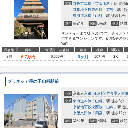
交通
京阪京津線
「
京阪山科
」駅 徒歩
京都地下鉄東西線
「
東野
」駅 徒
東海道本線
「
山科
」駅 徒歩10分
築24年
8階建
鉄骨
築年
階数
構造
サンディーまで徒歩3分です。造りとデ
供できるマンションです。徒歩5分の位
物件...
所在階
賃料
管理費・共益費
敷金
礼金
間取り
6.7
万円
0ヶ月
8階
6,000円
10万円
2K
プラネシア星の子山科駅前
京都府
京都市山科区
竹鼻堂ノ前
住所
交通
東海道本線
「
山科
」駅 徒歩6分
京都地下鉄東西線
「
山科
」駅 徒
京阪京津線
「
四宮
」駅 徒歩12分
築54年
5階建
鉄筋
築年
階数
構造