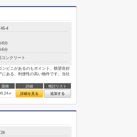
町
45-4
歩6分
歩6分
筋コンクリート
コンビニがあるのもポイント。眺望良好
アにある、利便性の高い物件です。当社
面積
詳細
検討リスト
30.24㎡
詳細を見る
追加する
町
26