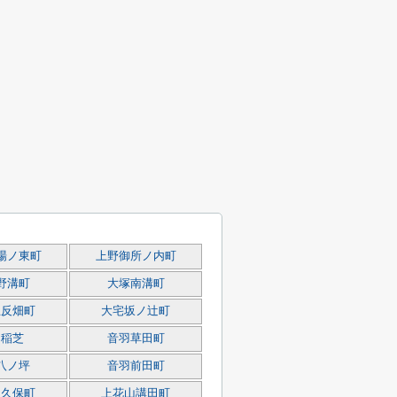
場ノ東町
上野御所ノ内町
野溝町
大塚南溝町
五反畑町
大宅坂ノ辻町
羽稲芝
音羽草田町
八ノ坪
音羽前田町
山久保町
上花山講田町