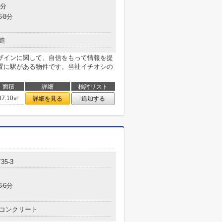
5分
歩8分
造
ザインに関して、自信をもって情報を提
置に駅がある物件です。当社イチオシの
面積
詳細
検討リスト
37.10㎡
詳細を見る
追加する
町
35-3
歩6分
コンクリート