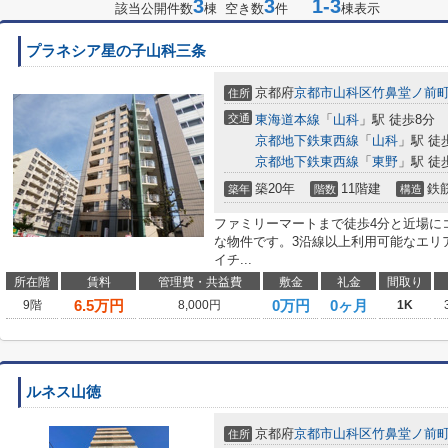
3
3
1-3
該当公開件数
棟 空き数
件
棟表示
プラネシア星の子山科三条
京都府
京都市山科区
竹鼻堂ノ前
住所
交通
東海道本線
「
山科
」駅 徒歩8分
京都地下鉄東西線
「
山科
」駅 徒
京都地下鉄東西線
「
東野
」駅 徒
築20年
11階建
鉄
築年
階数
構造
ファミリーマートまで徒歩4分と近場に
な物件です。3沿線以上利用可能なエリ
イチ...
所在階
賃料
管理費・共益費
敷金
礼金
間取り
6.5
万円
0万円
0ヶ月
9階
8,000円
1K
ルネス山徳
京都府
京都市山科区
竹鼻堂ノ前
住所