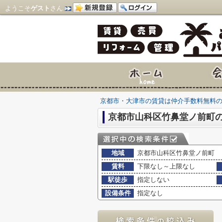
ようこそ
ゲスト
さん
京都市・大津市の賃貸は仲介手数料無料
京都市山科区竹鼻堂ノ前町
地域
京都市山科区竹鼻堂ノ前町
賃料
下限なし～上限なし
駅徒歩
指定しない
設備条件
指定なし