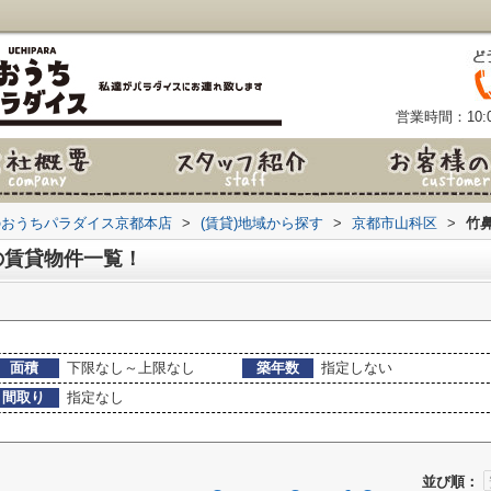
営業時間：10:0
のおうちパラダイス京都本店
>
(賃貸)地域から探す
>
京都市山科区
>
竹
の賃貸物件一覧！
面積
下限なし～上限なし
築年数
指定しない
間取り
指定なし
並び順：