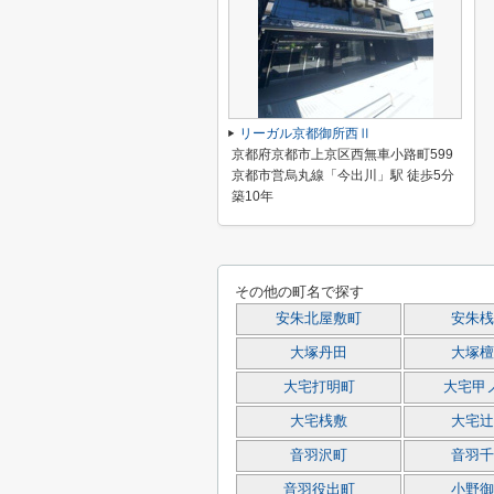
リーガル京都御所西Ⅱ
京都府京都市上京区西無車小路町599
京都市営烏丸線「今出川」駅 徒歩5分
築10年
その他の町名で探す
安朱北屋敷町
安朱桟
大塚丹田
大塚檀
大宅打明町
大宅甲
大宅桟敷
大宅辻
音羽沢町
音羽千
音羽役出町
小野御