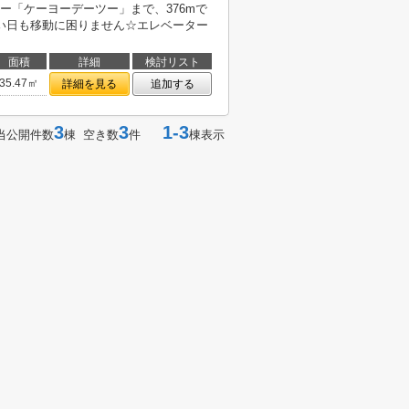
ー「ケーヨーデーツー」まで、376mで
い日も移動に困りません☆エレベーター
面積
詳細
検討リスト
35.47㎡
詳細を見る
追加する
3
3
1-3
当公開件数
棟 空き数
件
棟表示