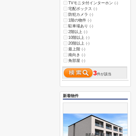
TVモニタ付インターホン
(-)
宅配ボックス
(-)
防犯カメラ
(-)
1階の物件
(-)
駐車場あり
(-)
2階以上
(-)
10階以上
(-)
20階以上
(-)
最上階
(-)
南向き
(-)
角部屋
(-)
3
件が該当
新着物件