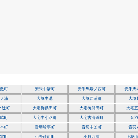
敷町
安朱中溝町
安朱馬場ノ西町
安朱馬
ノ浦
大塚中溝
大塚西浦町
大塚
ノ辻町
大宅御供田町
大宅御所田町
大宅
脇町
大宅中小路町
大宅古海道町
音
本町
音羽珍事町
音羽中芝町
音羽
霊町
小野荘司町
小野西浦
上花