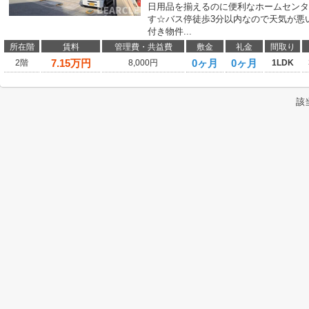
日用品を揃えるのに便利なホームセンタ
す☆バス停徒歩3分以内なので天気が悪
付き物件...
所在階
賃料
管理費・共益費
敷金
礼金
間取り
7.15
万円
0ヶ月
0ヶ月
2階
8,000円
1LDK
該