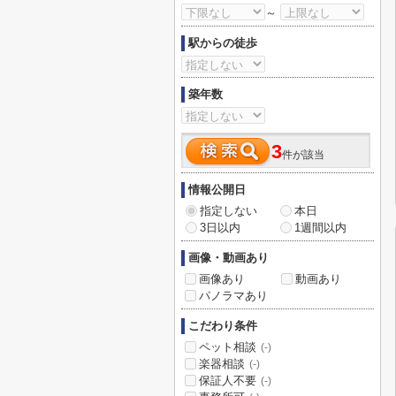
～
駅からの徒歩
築年数
3
件が該当
情報公開日
指定しない
本日
3日以内
1週間以内
画像・動画あり
画像あり
動画あり
パノラマあり
こだわり条件
ペット相談
(-)
楽器相談
(-)
保証人不要
(-)