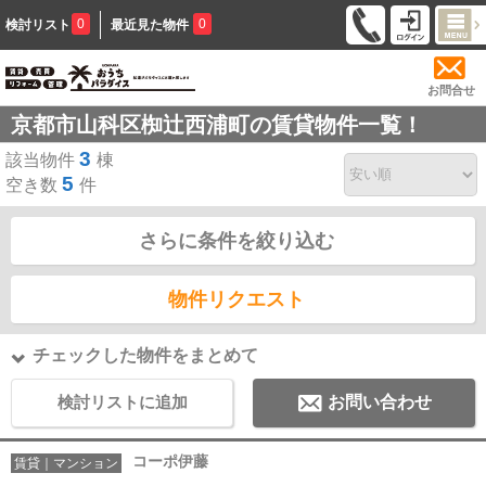
0
0
検討リスト
最近見た物件
お問合せ
京都市山科区椥辻西浦町の賃貸物件一覧！
3
該当物件
棟
5
空き数
件
さらに条件を絞り込む
物件リクエスト
チェックした物件をまとめて
検討リストに追加
お問い合わせ
コーポ伊藤
賃貸｜マンション