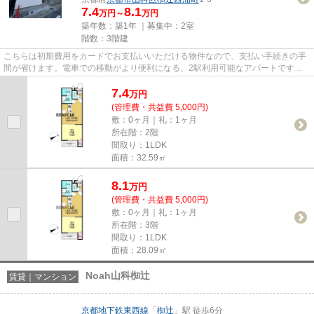
7.4
8.1
万円～
万円
築年数：築1年 ｜募集中：
2室
階数：3階建
こちらは初期費用をカードでお支払いいただける物件なので、支払い手続きの手
間が省けます。電車での移動がより便利になる、2駅利用可能なアパートです。
令和7年築の物件です。当社イ...
7.4
万
円
(管理費・共益費 5,000円)
敷：0ヶ月｜礼：1ヶ月
所在階：2階
間取り：1LDK
面積：32.59㎡
8.1
万
円
(管理費・共益費 5,000円)
敷：0ヶ月｜礼：1ヶ月
所在階：3階
間取り：1LDK
面積：28.09㎡
Noah山科椥辻
賃貸｜マンション
京都地下鉄東西線
「
椥辻
」駅 徒歩6分