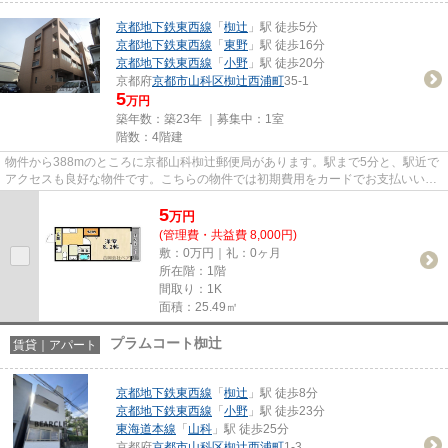
京都地下鉄東西線
「
椥辻
」駅 徒歩5分
京都地下鉄東西線
「
東野
」駅 徒歩16分
京都地下鉄東西線
「
小野
」駅 徒歩20分
京都府
京都市山科区
椥辻西浦町
35-1
5
万円
築年数：築23年 ｜募集中：
1室
階数：4階建
物件から388mのところに京都山科椥辻郵便局があります。駅まで5分と、駅近で
アクセスも良好な物件です。こちらの物件では初期費用をカードでお支払いいた
だけます。「コーポ伊藤」の物...
5
万
円
(管理費・共益費 8,000円)
敷：0万円｜礼：0ヶ月
所在階：1階
間取り：1K
面積：25.49㎡
プラムコート椥辻
賃貸｜アパート
京都地下鉄東西線
「
椥辻
」駅 徒歩8分
京都地下鉄東西線
「
小野
」駅 徒歩23分
東海道本線
「
山科
」駅 徒歩25分
京都府
京都市山科区
椥辻西浦町
1-3