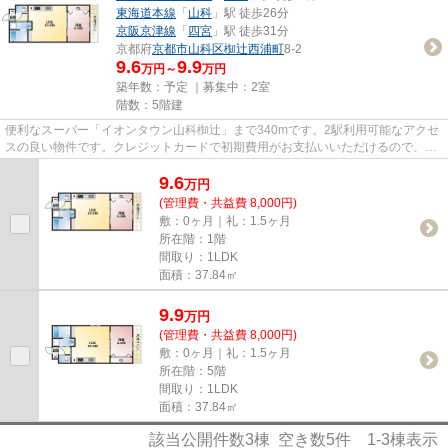
東海道本線
「
山科
」駅 徒歩26分
京阪京津線
「
四宮
」駅 徒歩31分
京都府
京都市山科区
椥辻西浦町
8-2
9.6
9.9
万円～
万円
築年数：予定 ｜募集中：
2室
階数：5階建
便利なスーパー「イオンタウン山科椥辻」まで340mです。2駅利用可能なアクセ
スの良い物件です。クレジットカードで初期費用がお支払いいただけるので、決
済の手間が軽減できます。新着...
9.6
万
円
(管理費・共益費 8,000円)
敷：0ヶ月｜礼：1.5ヶ月
所在階：1階
間取り：1LDK
面積：37.84㎡
9.9
万
円
(管理費・共益費 8,000円)
敷：0ヶ月｜礼：1.5ヶ月
所在階：5階
間取り：1LDK
面積：37.84㎡
該当公開件数
3
棟 空き数
5
件
1-3
棟表示