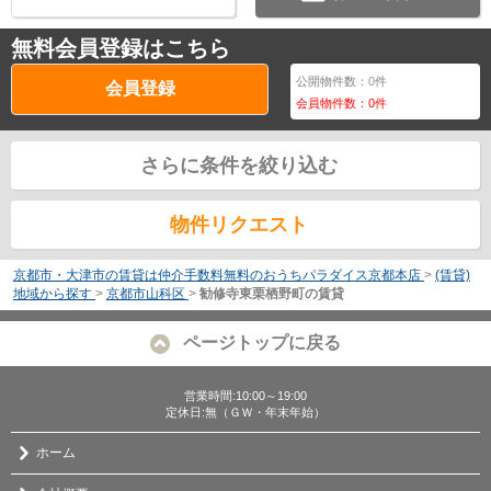
無料会員登録はこちら
公開物件数：
0
件
会員登録
会員物件数：
0
件
さらに条件を絞り込む
物件リクエスト
京都市・大津市の賃貸は仲介手数料無料のおうちパラダイス京都本店
>
(賃貸)
地域から探す
>
京都市山科区
>
勧修寺東栗栖野町の賃貸
ページトップに戻る
営業時間:10:00～19:00
定休日:無（ＧＷ・年末年始）
ホーム