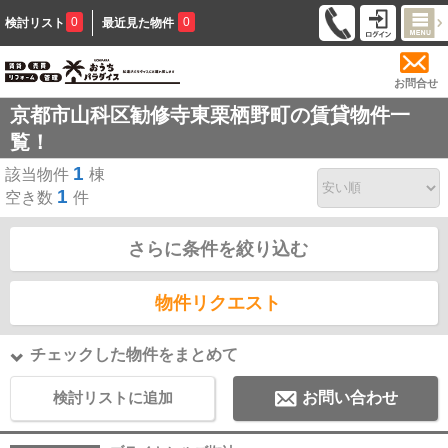
0
0
検討リスト
最近見た物件
お問合せ
京都市山科区勧修寺東栗栖野町の賃貸物件一
覧！
1
該当物件
棟
1
空き数
件
さらに条件を絞り込む
物件リクエスト
チェックした物件をまとめて
検討リストに追加
お問い合わせ