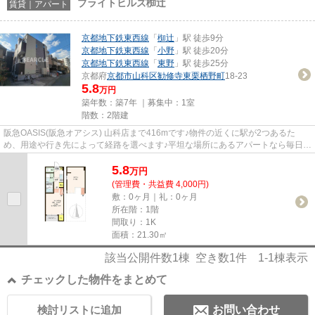
ブライトヒルズ椥辻
賃貸｜アパート
京都地下鉄東西線
「
椥辻
」駅 徒歩9分
京都地下鉄東西線
「
小野
」駅 徒歩20分
京都地下鉄東西線
「
東野
」駅 徒歩25分
京都府
京都市山科区
勧修寺東栗栖野町
18-23
5.8
万円
築年数：築7年 ｜募集中：
1室
階数：2階建
阪急OASIS(阪急オアシス) 山科店まで416mです♪物件の近くに駅が2つあるた
め、用途や行き先によって経路を選べます♪平坦な場所にあるアパートなら毎日の
移動も快適です♪「ブライトヒル...
5.8
万
円
(管理費・共益費 4,000円)
敷：0ヶ月｜礼：0ヶ月
所在階：1階
間取り：1K
面積：21.30㎡
該当公開件数
1
棟 空き数
1
件
1-1
棟表示
チェックした物件をまとめて
検討リストに追加
お問い合わせ