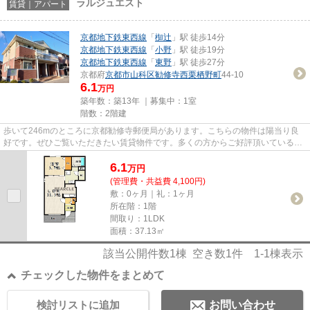
ラルジュエスト
賃貸｜アパート
京都地下鉄東西線
「
椥辻
」駅 徒歩14分
京都地下鉄東西線
「
小野
」駅 徒歩19分
京都地下鉄東西線
「
東野
」駅 徒歩27分
京都府
京都市山科区
勧修寺西栗栖野町
44-10
6.1
万円
築年数：築13年 ｜募集中：
1室
階数：2階建
歩いて246mのところに京都勧修寺郵便局があります。こちらの物件は陽当り良
好です。ぜひご覧いただきたい賃貸物件です。多くの方からご好評頂いているラ
ルジュエストのご紹介です。あ...
6.1
万
円
(管理費・共益費 4,100円)
敷：0ヶ月｜礼：1ヶ月
所在階：1階
間取り：1LDK
面積：37.13㎡
該当公開件数
1
棟 空き数
1
件
1-1
棟表示
チェックした物件をまとめて
検討リストに追加
お問い合わせ