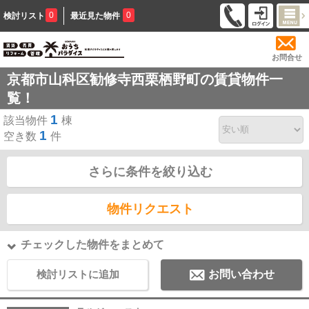
0
0
検討リスト
最近見た物件
お問合せ
京都市山科区勧修寺西栗栖野町の賃貸物件一
覧！
1
該当物件
棟
1
空き数
件
さらに条件を絞り込む
物件リクエスト
チェックした物件をまとめて
検討リストに追加
お問い合わせ