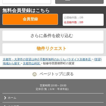
無料会員登録はこちら
公開物件数：
0
件
会員登録
会員物件数：
0
件
さらに条件を絞り込む
物件リクエスト
京都市・大津市の賃貸は仲介手数料無料のおうちパラダイス京都本店
>
(賃貸)
地域から探す
>
京都市山科区
>
勧修寺西栗栖野町の賃貸
ページトップに戻る
営業時間:10:00～19:00
定休日:無（ＧＷ・年末年始）
ホーム