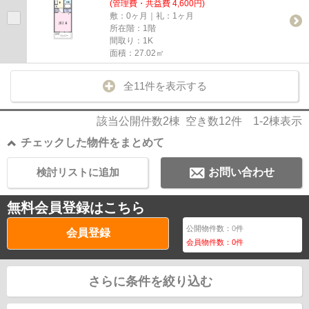
(管理費・共益費 4,600円)
敷：0ヶ月｜礼：1ヶ月
所在階：1階
間取り：1K
面積：27.02㎡
全11件を表示する
該当公開件数
2
棟 空き数
12
件
1-2
棟表示
チェックした物件をまとめて
検討リストに追加
お問い合わせ
無料会員登録はこちら
公開物件数：
0
件
会員登録
会員物件数：
0
件
さらに条件を絞り込む