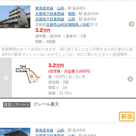
東海道本線
「
山科
」駅 徒歩8分
京都地下鉄東西線
「
御陵
」駅 徒歩10分
京都地下鉄東西線
「
山科
」駅 徒歩9分
京都府
京都市山科区
御陵鳥ノ向町
37-3
3.2
万円
築年数：築36年 ｜募集中：
1室
階数：4階建
初期費用のカード決済ができます。朝に慌てることなく行動するために駅から徒
歩8分の駅近マンションはいかがでしょうか。ぜひご覧いただきたい賃貸物件で
す。「パレみささぎ佐わらび」...
3.2
万
円
(管理費・共益費 3,000円)
敷：0万円｜礼：0ヶ月
所在階：2階
間取り：1K
面積：21.70㎡
クレール蒼天
賃貸｜アパート
東海道本線
「
山科
」駅 徒歩9分
京都地下鉄東西線
「
山科
」駅 徒歩8分