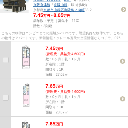
京阪京津線
「
京阪山科
」駅 徒歩8分
京都府
京都市山科区
御陵鳥ノ向町
38-2
7.45
8.05
万円～
万円
築年数：予定 ｜募集中：
11室
階数：3階建
こちらの物件はコンビニまでの距離が280mです。眺望良好な物件です。こちら
の物件はアパートです。新着情報：クレール蒼天の空室情報ならコチラ。075-
501-1230から、いつでも物件探し...
7.45
万
円
(管理費・共益費 4,600円)
敷：0ヶ月｜礼：1ヶ月
所在階：1階
間取り：1K
面積：27.02㎡
7.65
万
円
(管理費・共益費 4,600円)
敷：0ヶ月｜礼：1ヶ月
所在階：1階
間取り：1K
面積：28.87㎡
7.65
万
円