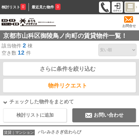
0
0
検討リスト
最近見た物件
お問合せ
京都市山科区御陵鳥ノ向町の賃貸物件一覧！
2
該当物件
棟
12
空き数
件
さらに条件を絞り込む
物件リクエスト
チェックした物件をまとめて
検討リストに追加
お問い合わせ
パレみささぎ佐わらび
賃貸｜マンション