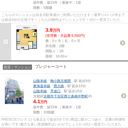
築年数：築33年 ｜募集中：
1室
階数：5階建
こちらのマンションは自走式駐車場がご利用いただけます！最寄りのバス停まで
は徒歩3分の立地です！こちらの物件はマンションです！ぜひ一度見ていただき
たい、「エスポワール里西」で...
3.9
万
円
(管理費・共益費 6,000円)
敷：0ヶ月｜礼：0ヶ月
所在階：2階
間取り：1R
面積：18.00㎡
プレジャーコート
賃貸｜マンション
山陰本線
「
梅小路京都西
」駅 徒歩9分
東海道本線
「
西大路
」駅 徒歩15分
山陰本線
「
丹波口
」駅 徒歩18分
京都府
京都市下京区
西七条南中野町
45
4.1
万円
築年数：築33年 ｜募集中：
1室
階数：10階建
FRESCO(フレスコ) 七条店まで徒歩5分です♪周辺に駅が二つあり、交通の利便性
が高いです♪魅力も多い賃貸物件はいかがでしょうか♪ぜひ一度見ていただきた