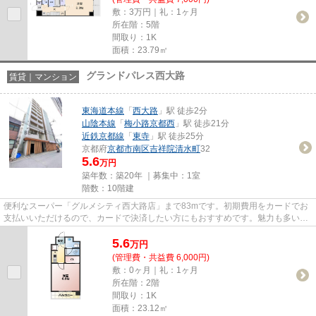
敷：3万円｜礼：1ヶ月
所在階：5階
間取り：1K
面積：23.79㎡
グランドパレス西大路
賃貸｜マンション
東海道本線
「
西大路
」駅 徒歩2分
山陰本線
「
梅小路京都西
」駅 徒歩21分
近鉄京都線
「
東寺
」駅 徒歩25分
京都府
京都市南区
吉祥院清水町
32
5.6
万円
築年数：築20年 ｜募集中：
1室
階数：10階建
便利なスーパー「グルメシティ西大路店」まで83mです。初期費用をカードでお
支払いいただけるので、カードで決済したい方にもおすすめです。魅力も多い賃
貸物件はいかがでしょうか。気...
5.6
万
円
(管理費・共益費 6,000円)
敷：0ヶ月｜礼：1ヶ月
所在階：2階
間取り：1K
面積：23.12㎡