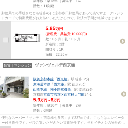
築年数：築18年 ｜募集中：
1室
階数：11階建
郵便局での手続きなども徒歩4分に京都春日郵便局があって楽ですよ！クレジッ
トカードで初期費用がお支払いいただけるので、決済の手間が軽減できます！是
非ご覧ください11階建ての高層...
5.85
万
円
(管理費・共益費 10,000円)
敷：0ヶ月｜礼：0ヶ月
所在階：2階
間取り：1K
面積：22.26㎡
ヴァンヴェルデ西京極
賃貸｜マンション
阪急京都本線
「
西京極
」駅 徒歩12分
東海道本線
「
西大路
」駅 徒歩20分
山陰本線
「
梅小路京都西
」駅 徒歩22分
京都府
京都市右京区
西京極大門町
24-1
5.9
6
万円～
万円
築年数：築16年 ｜募集中：
2室
階数：6階建
便利なスーパー「サンディ 西京極七条店」まで227mです。こちらはエレベータ
ー付き物件です。ぜひご覧いただきたい賃貸物件です。当社イチオシの物件の
「ヴァンヴェルデ西京極」。ぜひ...