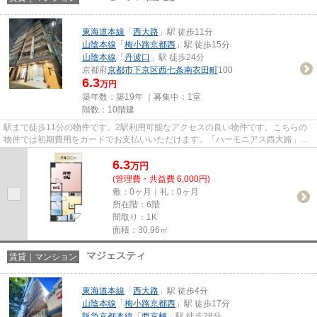
東海道本線
「
西大路
」駅 徒歩11分
山陰本線
「
梅小路京都西
」駅 徒歩15分
山陰本線
「
丹波口
」駅 徒歩24分
京都府
京都市下京区
西七条南衣田町
100
6.3
万円
築年数：築19年 ｜募集中：
1室
階数：10階建
駅まで徒歩11分の物件です。2駅利用可能なアクセスの良い物件です。こちらの
物件では初期費用をカードでお支払いいただけます。「ハーモニアス西大路」の
ここがイチオシ。東海道本線西...
6.3
万
円
(管理費・共益費 6,000円)
敷：0ヶ月｜礼：0ヶ月
所在階：6階
間取り：1K
面積：30.96㎡
マジェスティ
賃貸｜マンション
東海道本線
「
西大路
」駅 徒歩4分
山陰本線
「
梅小路京都西
」駅 徒歩17分
阪急京都本線
「
西京極
」駅 徒歩28分