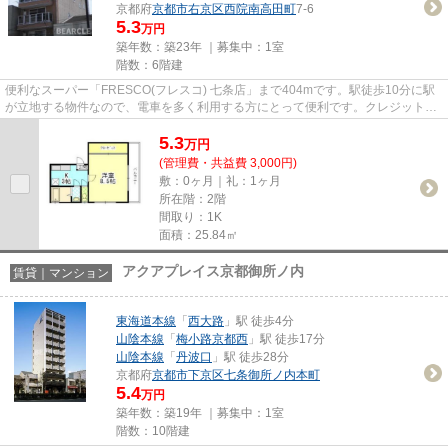
京都府
京都市右京区
西院南高田町
7-6
5.3
万円
築年数：築23年 ｜募集中：
1室
階数：6階建
便利なスーパー「FRESCO(フレスコ) 七条店」まで404mです。駅徒歩10分に駅
が立地する物件なので、電車を多く利用する方にとって便利です。クレジットカ
ードで初期費用をお支払いいただ...
5.3
万
円
(管理費・共益費 3,000円)
敷：0ヶ月｜礼：1ヶ月
所在階：2階
間取り：1K
面積：25.84㎡
アクアプレイス京都御所ノ内
賃貸｜マンション
東海道本線
「
西大路
」駅 徒歩4分
山陰本線
「
梅小路京都西
」駅 徒歩17分
山陰本線
「
丹波口
」駅 徒歩28分
京都府
京都市下京区
七条御所ノ内本町
5.4
万円
築年数：築19年 ｜募集中：
1室
階数：10階建