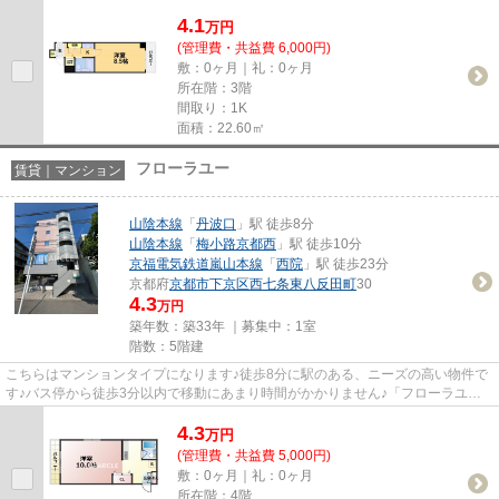
い、「プレジャーコート」です♪i...
4.1
万
円
(管理費・共益費 6,000円)
敷：0ヶ月｜礼：0ヶ月
所在階：3階
間取り：1K
面積：22.60㎡
フローラユー
賃貸｜マンション
山陰本線
「
丹波口
」駅 徒歩8分
山陰本線
「
梅小路京都西
」駅 徒歩10分
京福電気鉄道嵐山本線
「
西院
」駅 徒歩23分
京都府
京都市下京区
西七条東八反田町
30
4.3
万円
築年数：築33年 ｜募集中：
1室
階数：5階建
こちらはマンションタイプになります♪徒歩8分に駅のある、ニーズの高い物件で
す♪バス停から徒歩3分以内で移動にあまり時間がかかりません♪「フローラユ
ー」の物件情報をお探しならお気...
4.3
万
円
(管理費・共益費 5,000円)
敷：0ヶ月｜礼：0ヶ月
所在階：4階