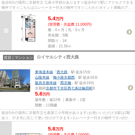
徒歩8分の場所に京都市立 七条小学校があります☆徒歩4分で駅にアクセスできる
物件です☆こちらはエレベーター付きの物件です☆こだわりポイント満載のアク
アプレイス京都御所ノ内☆不動産...
5.4
万
円
(管理費・共益費 11,000円)
敷：0ヶ月｜礼：0ヶ月
所在階：5階
間取り：1K
面積：21.56㎡
ロイヤルシティ西大路
賃貸｜マンション
東海道本線
「
西大路
」駅 徒歩15分
山陰本線
「
梅小路京都西
」駅 徒歩16分
阪急京都本線
「
西京極
」駅 徒歩18分
京都府
京都市下京区
西七条比輪田町
8
5.6
万円
築年数：築22年 ｜募集中：
1室
階数：11階建
徒歩5分の場所に京都市立七条第三小学校があります♪お使いいただける駅は2駅
あり、行き先に応じて使い分けができます♪エレベーター付きの物件です♪ぜひ一
度見ていただきたい、「ロイヤ...
5.6
万
円
(管理費・共益費 7,000円)