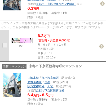
京都府
京都市下京区
七条御所ノ内南町
95-3
6.3
万円
築年数：築20年 ｜募集中：
1室
階数：9階建
セブンイレブン 京都西大路八条北店まで徒歩4分と近場にコンビニがあるのもポ
イント。こちらの物件にはエレベーターが付いています。駅まで歩いてアクセス
できる、徒歩4分の距離に立地...
6.3
万
円
(管理費・共益費 6,000円)
敷：0ヶ月｜礼：1ヶ月
所在階：3階
間取り：1K
面積：26.10㎡
京都市下京区観喜寺町のマンション
賃貸｜マンション
山陰本線
「
梅小路京都西
」駅 徒歩4分
東海道本線
「
京都
」駅 徒歩21分
阪急京都本線
「
大宮
」駅 徒歩26分
京都府
京都市下京区
観喜寺町
6.4
6.5
万円～
万円
築年数：築19年 ｜募集中：
2室
階数：9階建