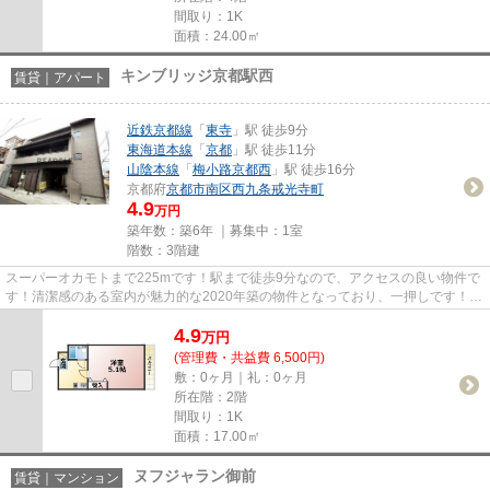
間取り：1K
面積：24.00㎡
キンブリッジ京都駅西
賃貸｜アパート
近鉄京都線
「
東寺
」駅 徒歩9分
東海道本線
「
京都
」駅 徒歩11分
山陰本線
「
梅小路京都西
」駅 徒歩16分
京都府
京都市南区
西九条戒光寺町
4.9
万円
築年数：築6年 ｜募集中：
1室
階数：3階建
スーパーオカモトまで225mです！駅まで徒歩9分なので、アクセスの良い物件で
す！清潔感のある室内が魅力的な2020年築の物件となっており、一押しです！新
着情報：キンブリッジ京都駅西...
4.9
万
円
(管理費・共益費 6,500円)
敷：0ヶ月｜礼：0ヶ月
所在階：2階
間取り：1K
面積：17.00㎡
ヌフジャラン御前
賃貸｜マンション