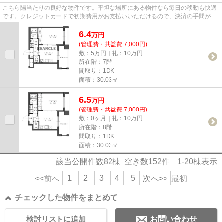
こちら陽当たりの良好な物件です。平坦な場所にある物件なら毎日の移動も快適
です。クレジットカードで初期費用がお支払いいただけるので、決済の手間が軽
減できます。新しい日々を送...
6.4
万
円
(管理費・共益費 7,000円)
敷：5万円｜礼：10万円
所在階：7階
間取り：1DK
面積：30.03㎡
6.5
万
円
(管理費・共益費 7,000円)
敷：0ヶ月｜礼：10万円
所在階：8階
間取り：1DK
面積：30.03㎡
該当公開件数
82
棟 空き数
152
件
1-20
棟表示
1
2
3
4
5
<<前へ
次へ>>
最初
チェックした物件をまとめて
検討リストに追加
お問い合わせ