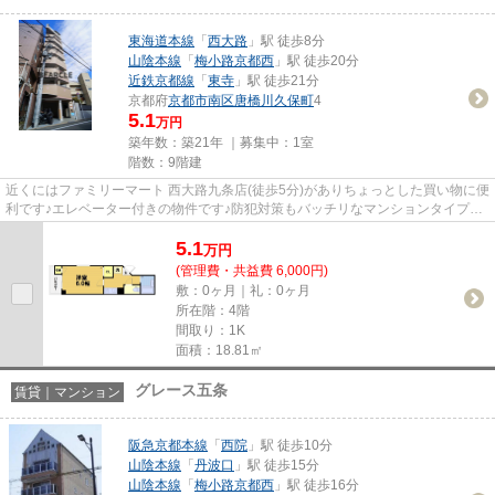
東海道本線
「
西大路
」駅 徒歩8分
山陰本線
「
梅小路京都西
」駅 徒歩20分
近鉄京都線
「
東寺
」駅 徒歩21分
京都府
京都市南区
唐橋川久保町
4
5.1
万円
築年数：築21年 ｜募集中：
1室
階数：9階建
近くにはファミリーマート 西大路九条店(徒歩5分)がありちょっとした買い物に便
利です♪エレベーター付きの物件です♪防犯対策もバッチリなマンションタイプの
物件です♪気になるイチオシ...
5.1
万
円
(管理費・共益費 6,000円)
敷：0ヶ月｜礼：0ヶ月
所在階：4階
間取り：1K
面積：18.81㎡
グレース五条
賃貸｜マンション
阪急京都本線
「
西院
」駅 徒歩10分
山陰本線
「
丹波口
」駅 徒歩15分
山陰本線
「
梅小路京都西
」駅 徒歩16分