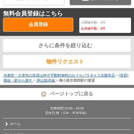
無料会員登録はこちら
公開物件数：
0
件
会員登録
会員物件数：
0
件
さらに条件を絞り込む
物件リクエスト
京都市・大津市の賃貸は仲介手数料無料のおうちパラダイス京都本店
>
(賃貸)
路線・駅から探す
>
JR山陰本線
>
梅小路京都西駅の賃貸
ページトップに戻る
営業時間:10:00～19:00
定休日:無（ＧＷ・年末年始）
ホーム