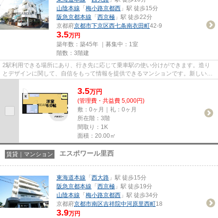
山陰本線
「
梅小路京都西
」駅 徒歩15分
阪急京都本線
「
西京極
」駅 徒歩22分
京都府
京都市下京区
西七条南衣田町
42-9
3.5
万円
築年数：築45年 ｜募集中：
1室
階数：3階建
2駅利用できる場所にあり、行き先に応じて乗車駅の使い分けができます。造り
とデザインに関して、自信をもって情報を提供できるマンションです。新しい
日々を送るにふさわしい、きれい...
3.5
万
円
(管理費・共益費 5,000円)
敷：0ヶ月｜礼：0ヶ月
所在階：3階
間取り：1K
面積：20.00㎡
エスポワール里西
賃貸｜マンション
東海道本線
「
西大路
」駅 徒歩15分
阪急京都本線
「
西京極
」駅 徒歩19分
山陰本線
「
梅小路京都西
」駅 徒歩34分
京都府
京都市南区
吉祥院中河原里西町
18
3.9
万円