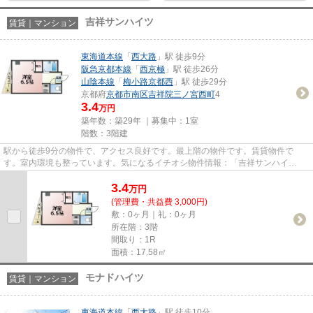
吉祥サンハイツ
賃貸｜マンション
東海道本線
「
西大路
」駅 徒歩9分
阪急京都本線
「
西京極
」駅 徒歩26分
山陰本線
「
梅小路京都西
」駅 徒歩29分
京都府
京都市南区
吉祥院三ノ宮西町
4
3.4
万円
築年数：築29年 ｜募集中：
1室
階数：3階建
駅から徒歩9分の物件で、アクセス良好です。最上階の物件です。賃貸物件で
す。室内環境も整っています。気になるイチオシ物件情報：「吉祥サンハイ
ツ」。ベアクルで紹介する、京都市南...
3.4
万
円
(管理費・共益費 3,000円)
敷：0ヶ月｜礼：0ヶ月
所在階：3階
間取り：1R
面積：17.58㎡
モナドハイツ
賃貸｜マンション
東海道本線
「
西大路
」駅 徒歩10分