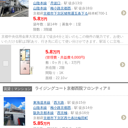
山陰本線
「
丹波口
」駅 徒歩13分
山陰本線
「
梅小路京都西
」駅 徒歩18分
京都府
京都市下京区
猪熊通五条下る
柿本町700-1
5.8
万円
築年数：築14年 ｜募集中：
1室
階数：3階建
京都中央信用金庫大宮支店まで徒歩4分と近いのもこの物件の魅力です。お使い
いただける駅は2駅あり、行き先に応じて使い分けができます。駅近くに立地す
る物件で、徒歩14分程でアクセ...
5.8
万
円
(管理費・共益費 6,000円)
敷：0ヶ月｜礼：3万円
所在階：2階
間取り：1K
面積：22.10㎡
ライジングコート京都西院フロンティアⅡ
賃貸｜マンション
東海道本線
「
西大路
」駅 徒歩15分
山陰本線
「
梅小路京都西
」駅 徒歩14分
阪急京都本線
「
西京極
」駅 徒歩16分
京都府
京都市下京区
西七条比輪田町
5.85
万円