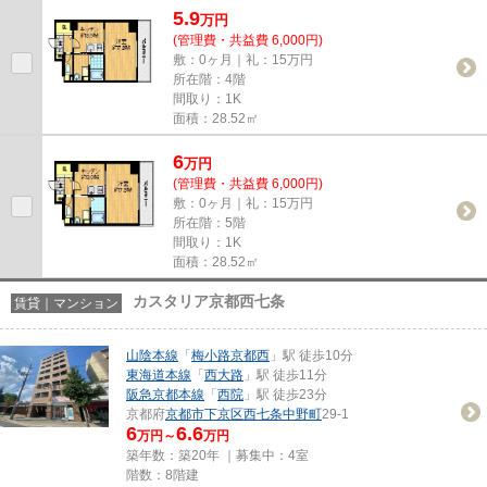
5.9
万
円
(管理費・共益費 6,000円)
敷：0ヶ月｜礼：15万円
所在階：4階
間取り：1K
面積：28.52㎡
6
万
円
(管理費・共益費 6,000円)
敷：0ヶ月｜礼：15万円
所在階：5階
間取り：1K
面積：28.52㎡
カスタリア京都西七条
賃貸｜マンション
山陰本線
「
梅小路京都西
」駅 徒歩10分
東海道本線
「
西大路
」駅 徒歩11分
阪急京都本線
「
西院
」駅 徒歩23分
京都府
京都市下京区
西七条中野町
29-1
6
6.6
万円～
万円
築年数：築20年 ｜募集中：
4室
階数：8階建