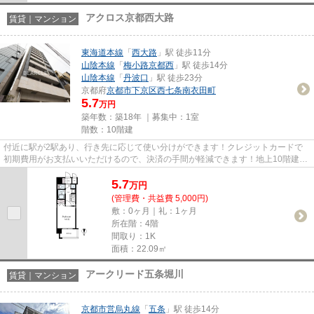
アクロス京都西大路
賃貸｜マンション
東海道本線
「
西大路
」駅 徒歩11分
山陰本線
「
梅小路京都西
」駅 徒歩14分
山陰本線
「
丹波口
」駅 徒歩23分
京都府
京都市下京区
西七条南衣田町
5.7
万円
築年数：築18年 ｜募集中：
1室
階数：10階建
付近に駅が2駅あり、行き先に応じて使い分けができます！クレジットカードで
初期費用がお支払いいただけるので、決済の手間が軽減できます！地上10階建て
でニーズの高い物件です！ぜひ...
5.7
万
円
(管理費・共益費 5,000円)
敷：0ヶ月｜礼：1ヶ月
所在階：4階
間取り：1K
面積：22.09㎡
アークリード五条堀川
賃貸｜マンション
京都市営烏丸線
「
五条
」駅 徒歩14分