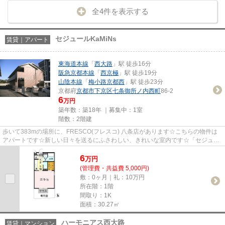
全4件を表示する
セジュールKaMiNs
賃貸｜アパート
東海道本線
「
西大路
」駅 徒歩16分
阪急京都本線
「
西京極
」駅 徒歩19分
山陰本線
「
梅小路京都西
」駅 徒歩23分
京都府
京都市下京区
七条御所ノ内西町
86-2
6
万円
築年数：築18年 ｜募集中：
1室
階数：2階建
歩いて383mの場所に、FRESCO(フレスコ) 八条店があります☆こちらの物件は
アパートです☆新しい日々を送るにふさわしい、きれいな室内です☆「セジュー
ルKaMiNs」の物件情報をお探しなら...
6
万
円
(管理費・共益費 5,000円)
敷：0ヶ月｜礼：10万円
所在階：1階
間取り：1K
面積：30.27㎡
ハーモニアス西大路
賃貸｜マンション