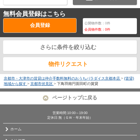
無料会員登録はこちら
公開物件数：
0
件
会員登録
会員物件数：
0
件
さらに条件を絞り込む
物件リクエスト
京都市・大津市の賃貸は仲介手数料無料のおうちパラダイス京都本店
>
(賃貸)
地域から探す
>
京都市伏見区
>
下鳥羽南円面田町の賃貸
ページトップに戻る
営業時間:10:00～19:00
定休日:無（ＧＷ・年末年始）
ホーム