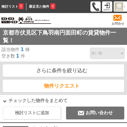
0
0
検討リスト
最近見た物件
お問合せ
京都市伏見区下鳥羽南円面田町の賃貸物件一
覧！
1
該当物件
棟
1
空き数
件
さらに条件を絞り込む
物件リクエスト
チェックした物件をまとめて
検討リストに追加
お問い合わせ