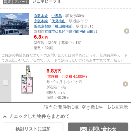
ジュネビーブⅡ
賃貸｜アパート
京阪本線
「
中書島
」駅 徒歩30分
京阪本線
「
伏見桃山
」駅 徒歩30分
近鉄京都線
「
桃山御陵前
」駅 徒歩31分
京都府
京都市伏見区
下鳥羽南円面田町
21
6.8
万円
築年数：築9年 ｜募集中：
1室
階数：3階建
ご好評の眺望良好なエリアのお問い合わせはお早めにどうぞ。初期費用をカード
でお支払いいただけるので、カードで決済したい方にもおすすめです。新しい
日々を送るにふさわしい、きれ...
6.8
万
円
(管理費・共益費 4,100円)
敷：0ヶ月｜礼：1ヶ月
所在階：2階
間取り：2K
面積：40.29㎡
該当公開件数
1
棟 空き数
1
件
1-1
棟表示
チェックした物件をまとめて
検討リストに追加
お問い合わせ