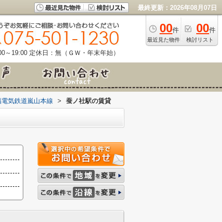
最終更新：2026年08月07日
00
00
件
件
最近見た物件
検討リスト
0～19:00
定休日：無（ＧＷ・年末年始）
福電気鉄道嵐山本線
>
蚕ノ社駅の賃貸