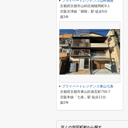
プライベートレジデンス山科御陵
京都府京都市山科区御陵岡町9-1
京阪京津線「御陵」駅 徒歩5分
築3年
プライベートレジデンス東山七条
京都府京都市東山区南瓦町750-7
京阪本線「七条」駅 徒歩11分
築2年
近くの市区町村から探す