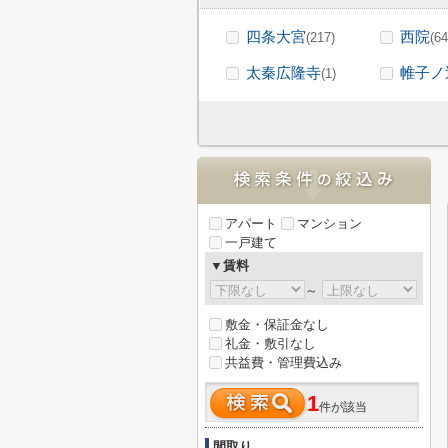
四条大宮
西院
(217)
(64
太秦広隆寺
帷子ノ
(1)
アパート
マンション
一戸建て
▼賃料
～
敷金・保証金なし
礼金・敷引なし
共益費・管理費込み
1
件が該当
間取り