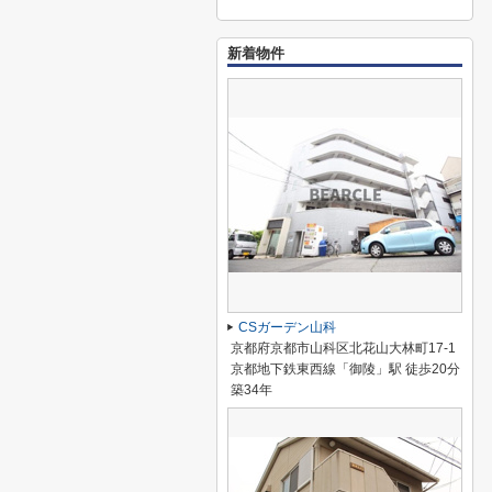
新着物件
CSガーデン山科
京都府京都市山科区北花山大林町17-1
京都地下鉄東西線「御陵」駅 徒歩20分
築34年