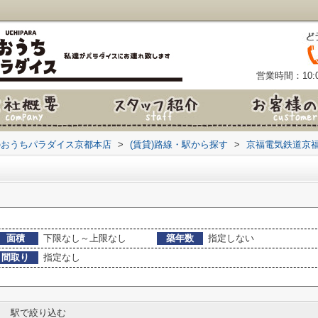
営業時間：10:0
のおうちパラダイス京都本店
>
(賃貸)路線・駅から探す
>
京福電気鉄道京
面積
下限なし～上限なし
築年数
指定しない
間取り
指定なし
駅で絞り込む