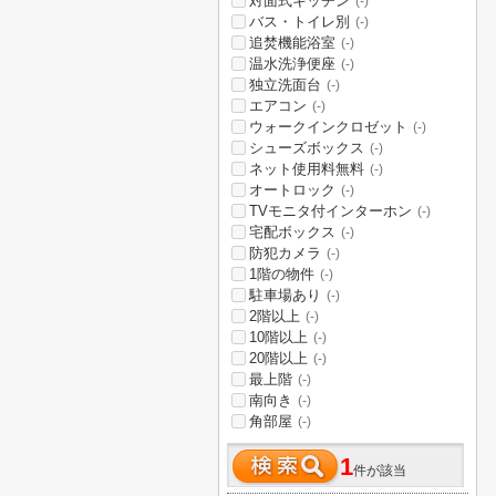
対面式キッチン
(-)
バス・トイレ別
(-)
追焚機能浴室
(-)
温水洗浄便座
(-)
独立洗面台
(-)
エアコン
(-)
ウォークインクロゼット
(-)
シューズボックス
(-)
ネット使用料無料
(-)
オートロック
(-)
TVモニタ付インターホン
(-)
宅配ボックス
(-)
防犯カメラ
(-)
1階の物件
(-)
駐車場あり
(-)
2階以上
(-)
10階以上
(-)
20階以上
(-)
最上階
(-)
南向き
(-)
角部屋
(-)
1
件が該当