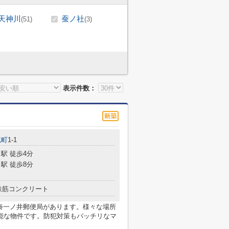
天神川
蚕ノ社
(51)
(3)
表示件数：
尻町
1-1
駅 徒歩4分
駅 徒歩8分
鉄筋コンクリート
太秦一ノ井郵便局があります。様々な場所
能な物件です。防犯対策もバッチリなマ