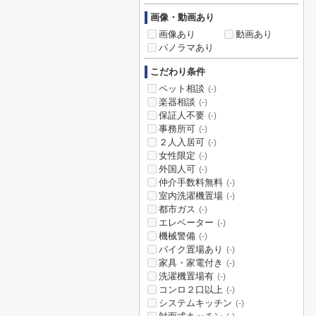
画像・動画あり
画像あり
動画あり
パノラマあり
こだわり条件
ペット相談
(-)
楽器相談
(-)
保証人不要
(-)
事務所可
(-)
２人入居可
(-)
女性限定
(-)
外国人可
(-)
仲介手数料無料
(-)
室内洗濯機置場
(-)
都市ガス
(-)
エレベーター
(-)
機械警備
(-)
バイク置場あり
(-)
家具・家電付き
(-)
洗濯機置場有
(-)
コンロ２口以上
(-)
システムキッチン
(-)