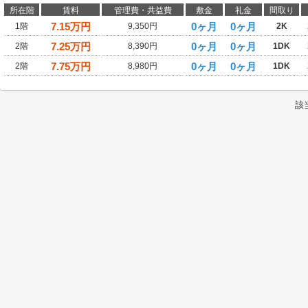
所在階
賃料
管理費・共益費
敷金
礼金
間取り
7.15
万円
0ヶ月
0ヶ月
1階
9,350円
2K
7.25
万円
0ヶ月
0ヶ月
2階
8,390円
1DK
7.75
万円
0ヶ月
0ヶ月
2階
8,980円
1DK
該