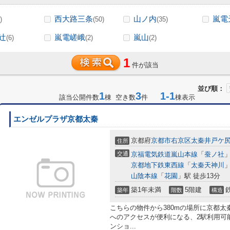
西大路三条
山ノ内
嵐電
)
(50)
(35)
辻
嵐電嵯峨
嵐山
(6)
(2)
(2)
1
件が該当
並び順：
1
3
1-1
該当公開件数
棟 空き数
件
棟表示
エンゼルプラザ京都太秦
京都府
京都市右京区
太秦井戸ケ
住所
交通
京福電気鉄道嵐山本線
「
蚕ノ社
」
京都地下鉄東西線
「
太秦天神川
」
山陰本線
「
花園
」駅 徒歩13分
築1年未満
5階建
築年
階数
構造
こちらの物件から380mの場所に京都
へのアクセスが便利になる、2駅利用可
ンショ...