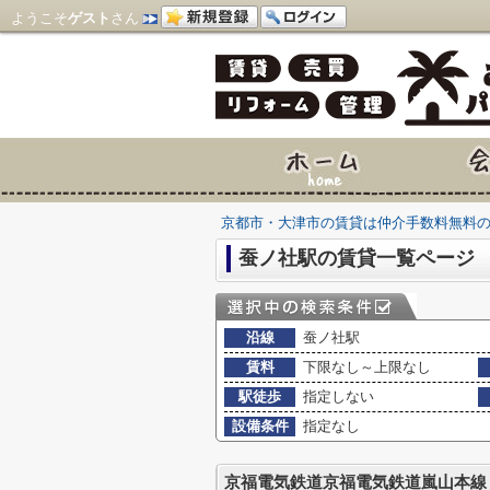
ようこそ
ゲスト
さん
京都市・大津市の賃貸は仲介手数料無料
蚕ノ社駅の賃貸一覧ページ
沿線
蚕ノ社駅
賃料
下限なし～上限なし
駅徒歩
指定しない
設備条件
指定なし
京福電気鉄道京福電気鉄道嵐山本線