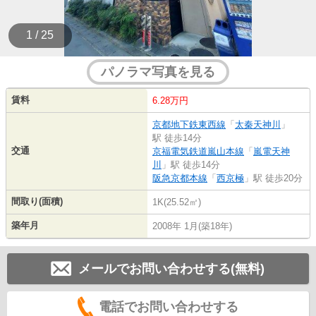
1 / 25
パノラマ写真を見る
賃料
6.28万円
京都地下鉄東西線
「
太秦天神川
」
駅 徒歩14分
交通
京福電気鉄道嵐山本線
「
嵐電天神
川
」駅 徒歩14分
阪急京都本線
「
西京極
」駅 徒歩20分
間取り(面積)
1K(25.52㎡)
築年月
2008年 1月(築18年)
メールでお問い合わせする(無料)
電話でお問い合わせする