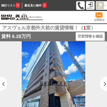
0
0
検討リスト
最近見た物件
お問合せ
アスヴェル京都外大前の賃貸情報！（
1
室）
賃料
6.28万円
空室情報を確認