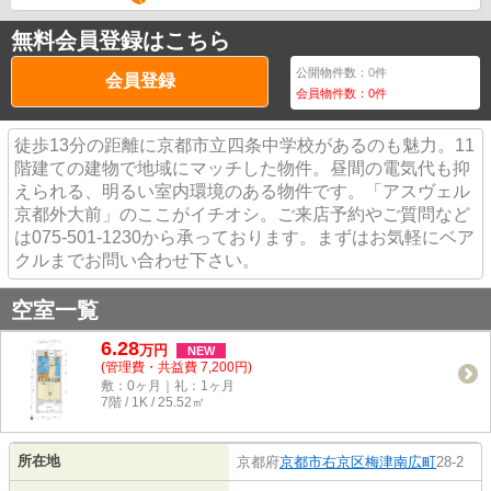
無料会員登録はこちら
公開物件数：
0
件
会員登録
会員物件数：
0
件
徒歩13分の距離に京都市立四条中学校があるのも魅力。11
階建ての建物で地域にマッチした物件。昼間の電気代も抑
えられる、明るい室内環境のある物件です。「アスヴェル
京都外大前」のここがイチオシ。ご来店予約やご質問など
は075-501-1230から承っております。まずはお気軽にベア
クルまでお問い合わせ下さい。
空室一覧
6.28
万
円
NEW
(管理費・共益費 7,200円)
敷：0ヶ月｜礼：1ヶ月
7階 / 1K / 25.52㎡
所在地
京都府
京都市右京区
梅津南広町
28-2