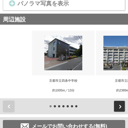
パノラマ写真を表示
周辺施設
京都市立四条中学校
京都市立
約1005m／13分
約2389
前
メールでお問い合わせする(無料)