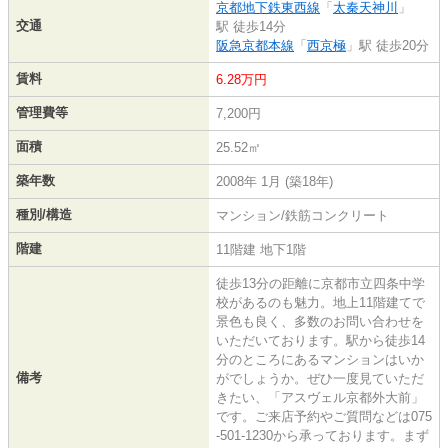
京都地下鉄東西線
「
太秦天神川
」
交通
駅 徒歩14分
阪急京都本線
「
西京極
」駅 徒歩20分
賃料
6.28万円
管理費等
7,200円
面積
25.52㎡
築年数
2008年 1月 (築18年)
種別/構造
マンション/鉄筋コンクリート
階建
11階建 地下1階
徒歩13分の距離に京都市立四条中学
校があるのも魅力。地上11階建てで
景色も良く、多数のお問い合わせを
いただいております。駅から徒歩14
分のところにあるマンションはいか
備考
がでしょうか。ぜひ一度見ていただ
きたい、「アスヴェル京都外大前」
です。ご来店予約やご質問などは075
-501-1230から承っております。まず