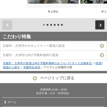
井上伸太
井上
前
こだわり特集
京都市・大津市のセキュリティー重視の賃貸
京都市・大津市の仲介手数料無料の賃貸
京都市・大津市の賃貸は仲介手数料無料のおうちパラダイス京都本店
>
(賃貸)
地域から探す
>
京都市右京区
>
アスヴェル京都外大前
ページトップに戻る
営業時間:10:00～19:00
定休日:無（ＧＷ・年末年始）
ホーム