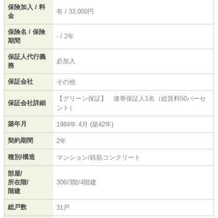
保険加入 / 料
有 / 33,000円
金
保険名 / 保険
- / 2年
期間
保証人代行義
必加入
務
保証会社
その他
【グリーン保証】 連帯保証人1名（総賃料50パーセ
保証会社詳細
ント）
築年月
1984年 4月 (築42年)
契約期間
2年
種別/構造
マンション/鉄筋コンクリート
部屋/
所在階/
306/3階/4階建
階建
総戸数
31戸