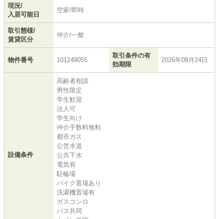
現況/
空家/即時
入居可能日
取引態様/
仲介/一般
賃貸区分
取引条件の有
物件番号
101249055
2026年08月24日
効期限
高齢者相談
男性限定
学生歓迎
法人可
学生向け
仲介手数料無料
都市ガス
公営水道
設備条件
公共下水
電気有
駐輪場
バイク置場あり
洗濯機置場有
ガスコンロ
バス共同