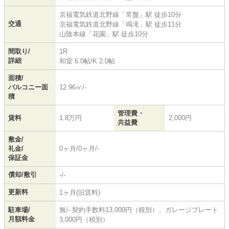
京福電気鉄道北野線
「
常盤
」駅 徒歩10分
交通
京福電気鉄道北野線
「
鳴滝
」駅 徒歩11分
山陰本線
「
花園
」駅 徒歩10分
間取り/
1R
詳細
和室 6.0帖
/
K 2.0帖
面積/
バルコニー面
12.96㎡/-
積
管理費・
賃料
1.8万円
2,000円
共益費
敷金/
礼金/
0ヶ月/0ヶ月/-
保証金
償却/敷引
-/-
更新料
1ヶ月(旧賃料)
駐車場/
無/- 契約手数料13,000円（税別）、ガレージプレート
月額料金
3,000円（税別）