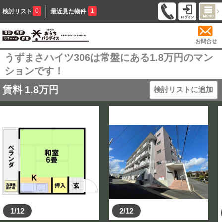
0
1
検討リスト
最近見た物件
お問合せ
うずまさハイツ306は常盤にある1.8万円のマン
ションです！
賃料
1.8
万円
検討リストに追加
1/12
2/12