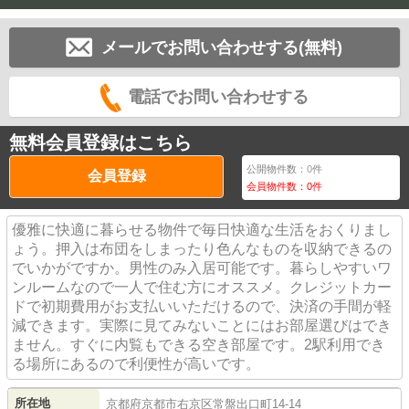
メールでお問い合わせする(無料)
電話でお問い合わせする
無料会員登録はこちら
公開物件数：
0
件
会員登録
会員物件数：
0
件
優雅に快適に暮らせる物件で毎日快適な生活をおくりまし
ょう。押入は布団をしまったり色んなものを収納できるの
でいかがですか。男性のみ入居可能です。暮らしやすいワ
ンルームなので一人で住む方にオススメ。クレジットカー
ドで初期費用がお支払いいただけるので、決済の手間が軽
減できます。実際に見てみないことにはお部屋選びはでき
ません。すぐに内覧もできる空き部屋です。2駅利用でき
る場所にあるので利便性が高いです。
所在地
京都府
京都市右京区
常盤出口町
14-14