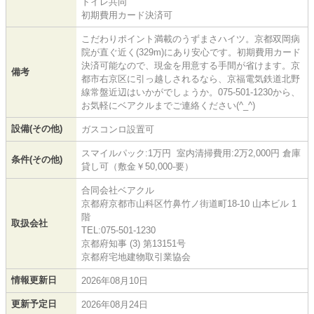
トイレ共同
初期費用カード決済可
こだわりポイント満載のうずまさハイツ。京都双岡病
院が直ぐ近く(329m)にあり安心です。初期費用カード
決済可能なので、現金を用意する手間が省けます。京
備考
都市右京区に引っ越しされるなら、京福電気鉄道北野
線常盤近辺はいかがでしょうか。075-501-1230から、
お気軽にベアクルまでご連絡ください(^_^)
設備(その他)
ガスコンロ設置可
スマイルパック:1万円 室内清掃費用:2万2,000円 倉庫
条件(その他)
貸し可（敷金￥50,000-要）
合同会社ベアクル
京都府京都市山科区竹鼻竹ノ街道町18-10 山本ビル 1
階
取扱会社
TEL:075-501-1230
京都府知事 (3) 第13151号
京都府宅地建物取引業協会
情報更新日
2026年08月10日
更新予定日
2026年08月24日