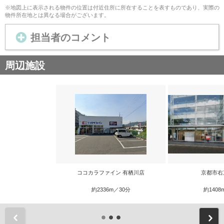
※地図上に表示される物件の位置は付近住所に所在することを表すものであり、実際の
物件所在地とは異なる場合がございます。
担当者のコメント
周辺施設
ココカラファイン 有栖川店
京都市右
約2336m／30分
約1408
前