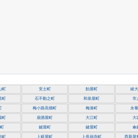
山町
安土町
飴屋町
綾
筒町
石不動之町
和泉屋町
市
町
梅小路高畑町
梅湊町
永
場町
扇酒屋町
大江町
大
町
鍵屋町
鍵屋町
傘
形町
上糀屋町
上長福寺町
西新屋