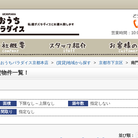
営業時間：10:0
のおうちパラダイス京都本店
>
(賃貸)地域から探す
>
京都市下京区
>
南
貸物件一覧！
面積
下限なし～上限なし
築年数
指定しない
間取り
指定なし
並び順：