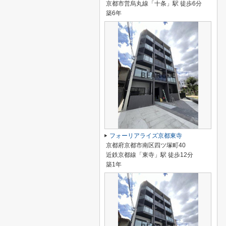
京都市営烏丸線「十条」駅 徒歩6分
築6年
フォーリアライズ京都東寺
京都府京都市南区四ツ塚町40
近鉄京都線「東寺」駅 徒歩12分
築1年