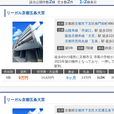
2
2
1-2
該当公開件数
棟 空き数
件
棟表示
リーガル京都五条大宮
京都府
京都市下京区
南門前町
48
住所
交通
山陰本線
「
丹波口
」駅 徒歩10分
阪急京都本線
「
大宮
」駅 徒歩12
京都市営烏丸線
「
五条
」駅 徒歩1
築5年
7階建
鉄筋
築年
階数
構造
徒歩4分の場所に京都市立 淳風小学校
2021年築の物件となっており、一押し
駅利...
所在階
賃料
管理費・共益費
敷金
礼金
間取り
9
万円
0ヶ月
5階
14,620円
13万円
1LDK
3
リーガル京都五条大宮
京都府
京都市下京区
大宮通五条
住所