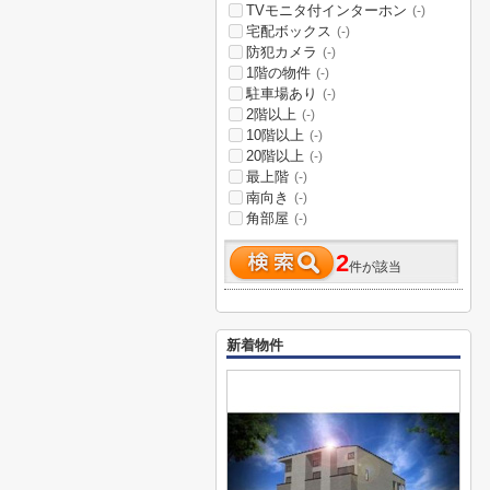
TVモニタ付インターホン
(-)
宅配ボックス
(-)
防犯カメラ
(-)
1階の物件
(-)
駐車場あり
(-)
2階以上
(-)
10階以上
(-)
20階以上
(-)
最上階
(-)
南向き
(-)
角部屋
(-)
2
件が該当
新着物件