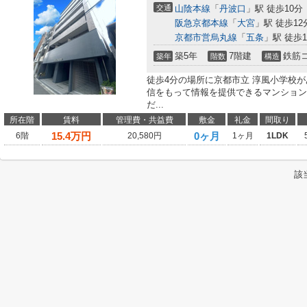
交通
山陰本線
「
丹波口
」駅 徒歩10分
阪急京都本線
「
大宮
」駅 徒歩12
京都市営烏丸線
「
五条
」駅 徒歩1
築5年
7階建
鉄筋
築年
階数
構造
徒歩4分の場所に京都市立 淳風小学校
信をもって情報を提供できるマンション
だ...
所在階
賃料
管理費・共益費
敷金
礼金
間取り
15.4
万円
0ヶ月
6階
20,580円
1ヶ月
1LDK
該