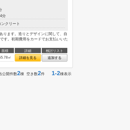
分
4分
コンクリート
があります。造りとデザインに関して、自
です。初期費用をカードでお支払いいた
面積
詳細
検討リスト
55.78㎡
詳細を見る
追加する
2
2
1-2
当公開件数
棟 空き数
件
棟表示