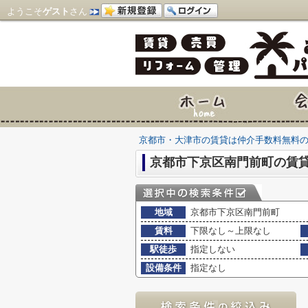
ようこそ
ゲスト
さん
京都市・大津市の賃貸は仲介手数料無料
京都市下京区南門前町の賃
地域
京都市下京区南門前町
賃料
下限なし～上限なし
駅徒歩
指定しない
設備条件
指定なし