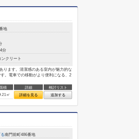
6番地
分
4分
コンクリート
があります。清潔感のある室内が魅力的な
です。電車での移動がより便利になる、2
面積
詳細
検討リスト
9.21㎡
詳細を見る
追加する
下る
南門前町486番地