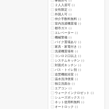
事務所可
(-)
２人入居可
(-)
女性限定
(-)
外国人可
(-)
仲介手数料無料
(-)
室内洗濯機置場
(-)
都市ガス
(-)
エレベーター
(-)
機械警備
(-)
バイク置場あり
(-)
家具・家電付き
(-)
洗濯機置場有
(-)
コンロ２口以上
(-)
システムキッチン
(-)
対面式キッチン
(-)
バス・トイレ別
(-)
追焚機能浴室
(-)
温水洗浄便座
(-)
独立洗面台
(-)
エアコン
(-)
ウォークインクロゼット
(-)
シューズボックス
(-)
ネット使用料無料
(-)
オートロック
(-)