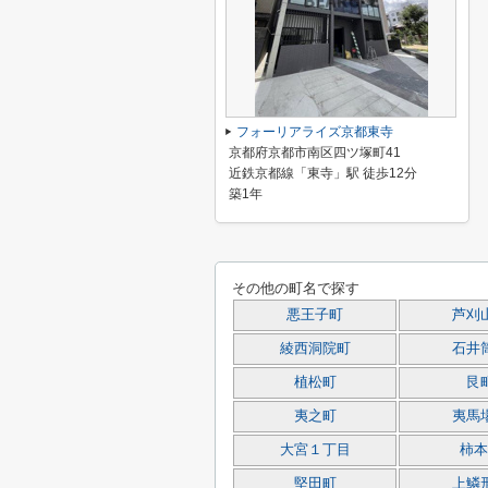
フォーリアライズ京都東寺
京都府京都市南区四ツ塚町41
近鉄京都線「東寺」駅 徒歩12分
築1年
その他の町名で探す
悪王子町
芦刈
綾西洞院町
石井
植松町
艮
夷之町
夷馬
大宮１丁目
柿本
堅田町
上鱗