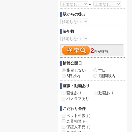
～
駅からの徒歩
築年数
2
件が該当
情報公開日
指定しない
本日
3日以内
1週間以内
画像・動画あり
画像あり
動画あり
パノラマあり
こだわり条件
ペット相談
(-)
楽器相談
(-)
保証人不要
(-)