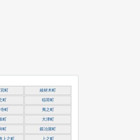
大宮町
綾材木町
之町
稲荷町
養寺町
夷之町
坂町
大津町
鉾町
鍛冶屋町
敷上之町
上之町