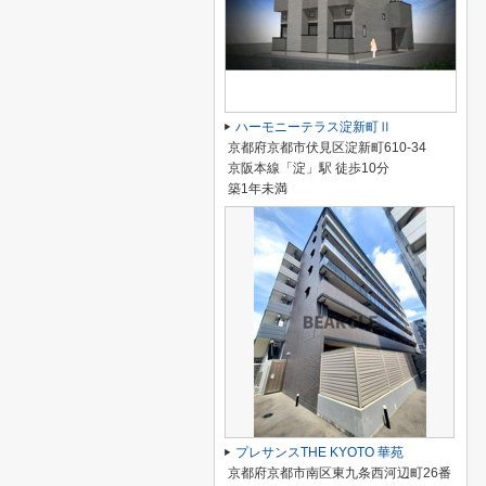
ハーモニーテラス淀新町Ⅱ
京都府京都市伏見区淀新町610-34
京阪本線「淀」駅 徒歩10分
築1年未満
プレサンスTHE KYOTO 華苑
京都府京都市南区東九条西河辺町26番