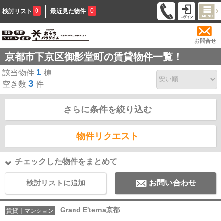
0
0
検討リスト
最近見た物件
お問合せ
京都市下京区御影堂町の賃貸物件一覧！
1
該当物件
棟
3
空き数
件
さらに条件を絞り込む
物件リクエスト
チェックした物件をまとめて
検討リストに追加
お問い合わせ
Grand E'terna京都
賃貸｜マンション