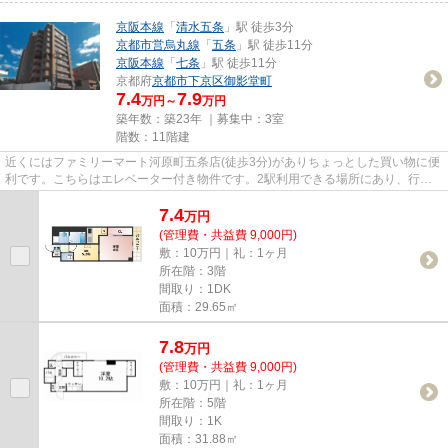
京阪本線
「
清水五条
」駅 徒歩3分
京都市営烏丸線
「
五条
」駅 徒歩11分
京阪本線
「
七条
」駅 徒歩11分
京都府
京都市下京区
御影堂町
7.4
7.9
万円～
万円
築年数：築23年 ｜募集中：
3室
階数：11階建
近くにはファミリーマート河原町五条店(徒歩3分)がありちょっとした買い物に便
利です。こちらはエレベーター付き物件です。2駅利用できる場所にあり、行き
先に合わせて使い分けができ...
7.4
万
円
(管理費・共益費 9,000円)
敷：10万円｜礼：1ヶ月
所在階：3階
間取り：1DK
面積：29.65㎡
7.8
万
円
(管理費・共益費 9,000円)
敷：10万円｜礼：1ヶ月
所在階：5階
間取り：1K
面積：31.88㎡