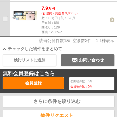
7.9
万
円
(管理費・共益費 9,000円)
敷：10万円｜礼：1ヶ月
所在階：8階
間取り：1DK
面積：29.65㎡
該当公開件数
1
棟 空き数
3
件
1-1
棟表示
チェックした物件をまとめて
検討リストに追加
お問い合わせ
無料会員登録はこちら
公開物件数：
0
件
会員登録
会員物件数：
0
件
さらに条件を絞り込む
物件リクエスト