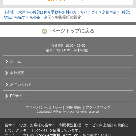
京都市・大津市の賃貸は仲介手数料無料のおうちパラダイス京都本店
>
(賃貸)
地域から探す
>
京都市下京区
>
御影堂町の賃貸
ページトップに戻る
営業時間:10:00～19:00
定休日:無（ＧＷ・年末年始）
ホーム
会社概要
お問い合わせ
PCサイト
プライバシーポリシー
利用規約
｜アクセスマップ
｜
Copyright(c) 合同会社ベアクル All rights reserved.
当サイトでは、お客様の当サイト利用状況把握、サービス向上検討を目的と
して、クッキー（Cookie）を使用しています。
詳しくは、当社の
「Cookieの取扱いについて」
をご確認ください。