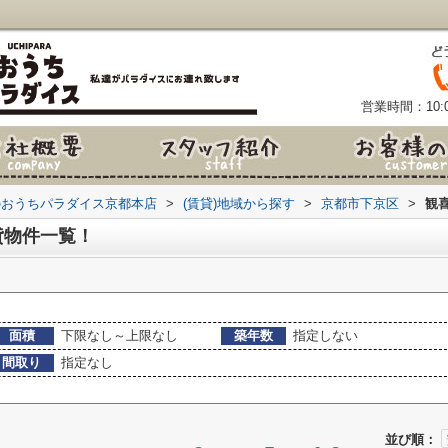
営業時間：10:0
のおうちパラダイス京都本店
>
(賃貸)地域から探す
>
京都市下京区
>
観
貸物件一覧！
面積
下限なし～上限なし
築年数
指定しない
間取り
指定なし
並び順：