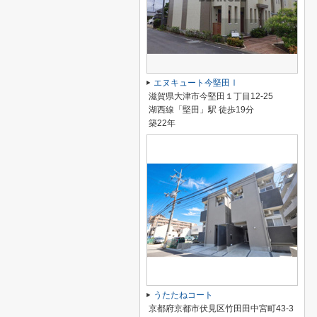
エヌキュート今堅田Ⅰ
滋賀県大津市今堅田１丁目12-25
湖西線「堅田」駅 徒歩19分
築22年
うたたねコート
京都府京都市伏見区竹田田中宮町43-3