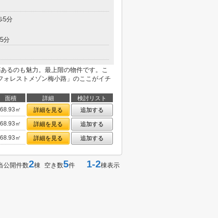
歩5分
5分
があるのも魅力。最上階の物件です。こ
フォレストメゾン梅小路」のここがイチ
面積
詳細
検討リスト
68.93㎡
詳細を見る
追加する
68.93㎡
詳細を見る
追加する
68.93㎡
詳細を見る
追加する
2
5
1-2
当公開件数
棟 空き数
件
棟表示