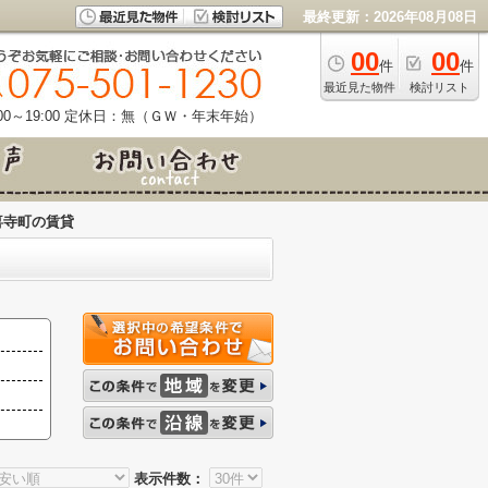
最終更新：2026年08月08日
00
00
件
件
最近見た物件
検討リスト
0～19:00
定休日：無（ＧＷ・年末年始）
喜寺町の賃貸
表示件数：