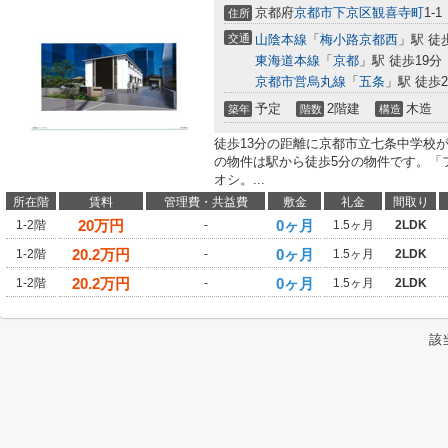
京都府
京都市下京区
観喜寺町
1-1
住所
交通
山陰本線
「
梅小路京都西
」駅 徒
東海道本線
「
京都
」駅 徒歩19分
京都市営烏丸線
「
五条
」駅 徒歩2
予定
2階建
木造
築年
階数
構造
徒歩13分の距離に京都市立七条中学校
の物件は駅から徒歩5分の物件です。「
オシ。...
所在階
賃料
管理費・共益費
敷金
礼金
間取り
20
万円
0ヶ月
1-2階
-
1.5ヶ月
2LDK
20.2
万円
0ヶ月
1-2階
-
1.5ヶ月
2LDK
20.2
万円
0ヶ月
1-2階
-
1.5ヶ月
2LDK
該