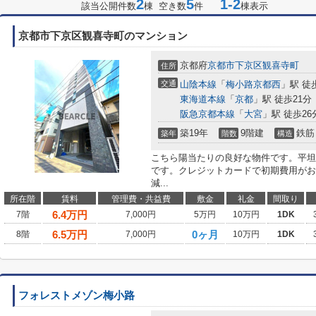
2
5
1-2
該当公開件数
棟 空き数
件
棟表示
京都市下京区観喜寺町のマンション
京都府
京都市下京区
観喜寺町
住所
交通
山陰本線
「
梅小路京都西
」駅 徒
東海道本線
「
京都
」駅 徒歩21分
阪急京都本線
「
大宮
」駅 徒歩26
築19年
9階建
鉄筋
築年
階数
構造
こちら陽当たりの良好な物件です。平坦
です。クレジットカードで初期費用がお
減...
所在階
賃料
管理費・共益費
敷金
礼金
間取り
6.4
万円
7階
7,000円
5万円
10万円
1DK
6.5
万円
0ヶ月
8階
7,000円
10万円
1DK
フォレストメゾン梅小路