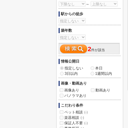
～
駅からの徒歩
築年数
2
件が該当
情報公開日
指定しない
本日
3日以内
1週間以内
画像・動画あり
画像あり
動画あり
パノラマあり
こだわり条件
ペット相談
(-)
楽器相談
(-)
保証人不要
(-)