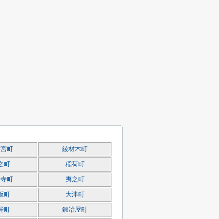
大宮町
綾材木町
之町
稲荷町
養寺町
夷之町
坂町
大津町
鉾町
鍛冶屋町