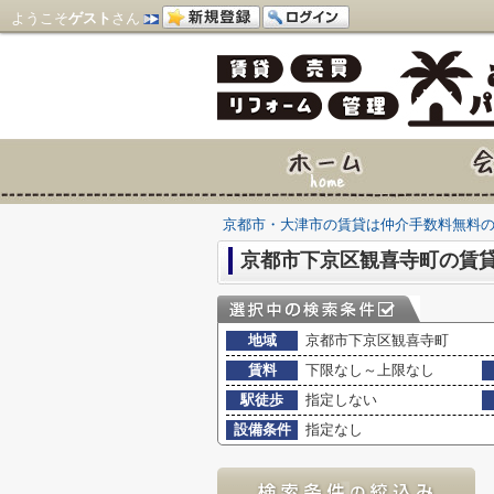
ようこそ
ゲスト
さん
京都市・大津市の賃貸は仲介手数料無料
京都市下京区観喜寺町の賃
地域
京都市下京区観喜寺町
賃料
下限なし～上限なし
駅徒歩
指定しない
設備条件
指定なし