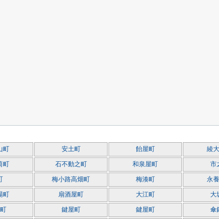
山町
安土町
飴屋町
綾
筒町
石不動之町
和泉屋町
市
町
梅小路高畑町
梅湊町
永
場町
扇酒屋町
大江町
大
町
鍵屋町
鍵屋町
傘