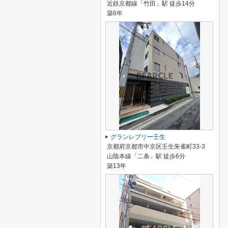
近鉄京都線「竹田」駅 徒歩14分
築6年
グランレブリー壬生
京都府京都市中京区壬生朱雀町33-3
山陰本線「二条」駅 徒歩6分
築13年