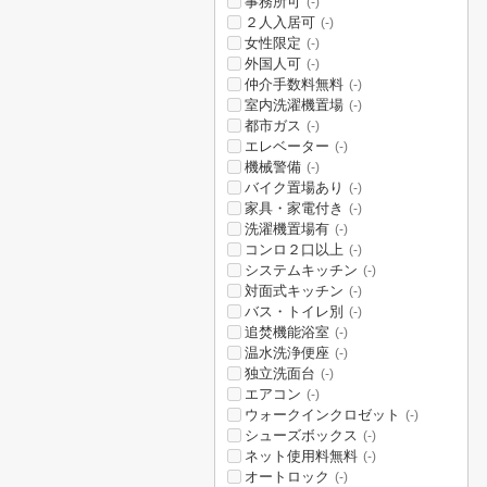
事務所可
(-)
２人入居可
(-)
女性限定
(-)
外国人可
(-)
仲介手数料無料
(-)
室内洗濯機置場
(-)
都市ガス
(-)
エレベーター
(-)
機械警備
(-)
バイク置場あり
(-)
家具・家電付き
(-)
洗濯機置場有
(-)
コンロ２口以上
(-)
システムキッチン
(-)
対面式キッチン
(-)
バス・トイレ別
(-)
追焚機能浴室
(-)
温水洗浄便座
(-)
独立洗面台
(-)
エアコン
(-)
ウォークインクロゼット
(-)
シューズボックス
(-)
ネット使用料無料
(-)
オートロック
(-)