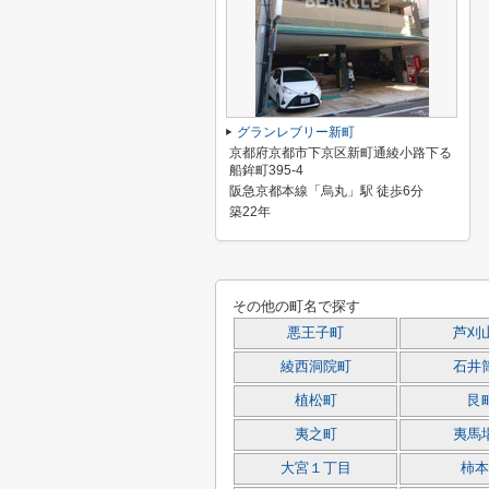
グランレブリー新町
京都府京都市下京区新町通綾小路下る
船鉾町395-4
阪急京都本線「烏丸」駅 徒歩6分
築22年
その他の町名で探す
悪王子町
芦刈
綾西洞院町
石井
植松町
艮
夷之町
夷馬
大宮１丁目
柿本