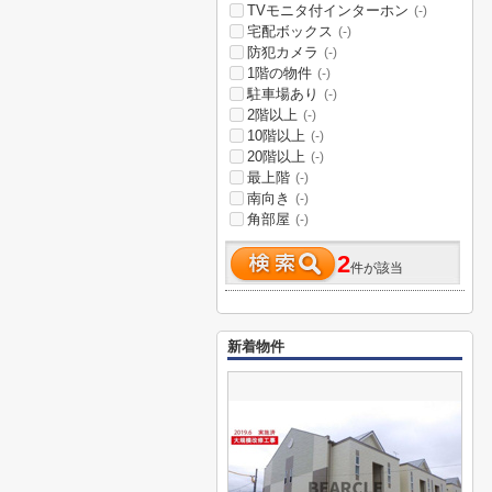
TVモニタ付インターホン
(-)
宅配ボックス
(-)
防犯カメラ
(-)
1階の物件
(-)
駐車場あり
(-)
2階以上
(-)
10階以上
(-)
20階以上
(-)
最上階
(-)
南向き
(-)
角部屋
(-)
2
件が該当
新着物件