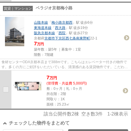
ベラジオ京都梅小路
賃貸｜マンション
山陰本線
「
梅小路京都西
」駅 徒歩6分
東海道本線
「
西大路
」駅 徒歩19分
阪急京都本線
「
西院
」駅 徒歩27分
京都府
京都市下京区
西七条南東野町
22-1
7
万円
築年数：築5年 ｜募集中：
1室
階数：7階建
食材センターODA京都本店まで388mです。こちらはエレベーター付きの物件で
す。多くの方にご好評をいただいている、清潔感のある賃貸物件です。こだわり
ポイント満載のベラジオ京都梅小...
7
万
円
(管理費・共益費 5,000円)
敷：0ヶ月｜礼：0ヶ月
所在階：2階
間取り：1K
面積：25.23㎡
該当公開件数
2
棟 空き数
3
件
1-2
棟表示
チェックした物件をまとめて