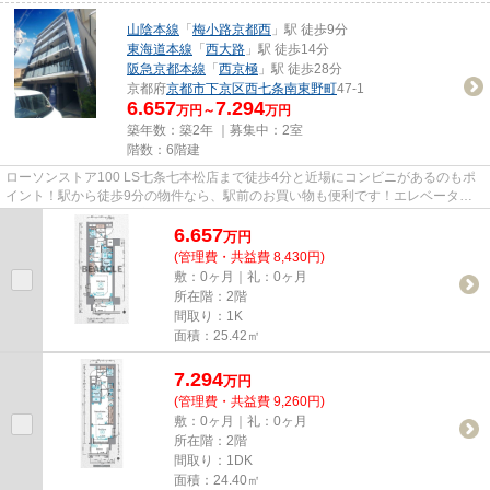
山陰本線
「
梅小路京都西
」駅 徒歩9分
東海道本線
「
西大路
」駅 徒歩14分
阪急京都本線
「
西京極
」駅 徒歩28分
京都府
京都市下京区
西七条南東野町
47-1
6.657
7.294
万円～
万円
築年数：築2年 ｜募集中：
2室
階数：6階建
ローソンストア100 LS七条七本松店まで徒歩4分と近場にコンビニがあるのもポ
イント！駅から徒歩9分の物件なら、駅前のお買い物も便利です！エレベーター
付き物件です！ぜひ一度見てい...
6.657
万
円
(管理費・共益費 8,430円)
敷：0ヶ月｜礼：0ヶ月
所在階：2階
間取り：1K
面積：25.42㎡
7.294
万
円
(管理費・共益費 9,260円)
敷：0ヶ月｜礼：0ヶ月
所在階：2階
間取り：1DK
面積：24.40㎡