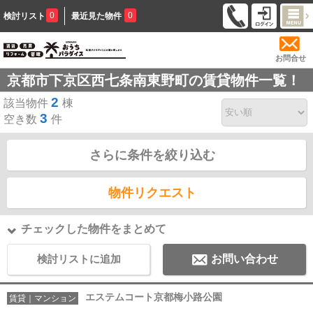
0
0
検討リスト
最近見た物件
お問合せ
京都市下京区西七条南東野町の賃貸物件一覧！
2
該当物件
棟
3
空き数
件
さらに条件を絞り込む
物件リクエスト
チェックした物件をまとめて
検討リストに追加
お問い合わせ
エステムコート京都梅小路公園
賃貸｜マンション