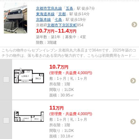
京都市営烏丸線
「
五条
」駅 徒歩7分
東海道本線
「
京都
」駅 徒歩14分
京阪本線
「
七条
」駅 徒歩19分
京都府
京都市下京区
艮町
854
10.7
11.4
万円～
万円
築年数：築1年 ｜募集中：
4室
階数：3階建
こちらの物件からセブンイレブン 京都烏丸六条店まで364mです。2025年築のコ
チラの物件は、落ち着きのある室内が魅力的です。こちらは初期費用をカードで
お支払いいただける物件なので...
10.7
万
円
(管理費・共益費 4,000円)
敷：1ヶ月｜礼：1ヶ月
所在階：1階
間取り：1LDK
面積：30.95㎡
11
万
円
(管理費・共益費 4,000円)
敷：1ヶ月｜礼：1ヶ月
所在階：1階
間取り：1LDK
面積：33.18㎡