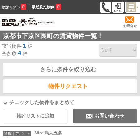
0
0
検討リスト
最近見た物件
お問合せ
京都市下京区艮町の賃貸物件一覧！
1
該当物件
棟
4
空き数
件
さらに条件を絞り込む
物件リクエスト
チェックした物件をまとめて
検討リストに追加
お問い合わせ
Mirei烏丸五条
賃貸｜アパート