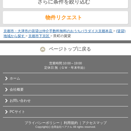
さらに条件を絞り込む
物件リクエスト
京都市・大津市の賃貸は仲介手数料無料のおうちパラダイス京都本店
>
(賃貸)
地域から探す
>
京都市下京区
>
艮町の賃貸
ページトップに戻る
営業時間:10:00～19:00
定休日:無（ＧＷ・年末年始）
ホーム
会社概要
お問い合わせ
PCサイト
プライバシーポリシー
利用規約
｜アクセスマップ
｜
Copyright(c) 合同会社ベアクル All rights reserved.