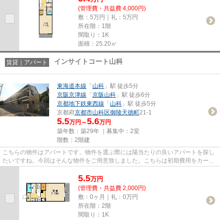
(管理費・共益費 4,000円)
敷：5万円｜礼：5万円
所在階：1階
間取り：1K
面積：25.20㎡
インサイトコート山科
賃貸｜アパート
東海道本線
「
山科
」駅 徒歩5分
京阪京津線
「
京阪山科
」駅 徒歩6分
京都地下鉄東西線
「
山科
」駅 徒歩5分
京都府
京都市山科区
御陵天徳町
21-1
5.5
5.6
万円～
万円
築年数：築29年 ｜募集中：
2室
階数：2階建
こちらの物件はアパートです。物件を選ぶ際には陽当たりの良いアパートを探し
たいですね。今回はそんな物件をご用意致しました。こちらは初期費用をカード
でお支払いいただける物件で...
5.5
万
円
(管理費・共益費 2,000円)
敷：0ヶ月｜礼：0万円
所在階：2階
間取り：1K