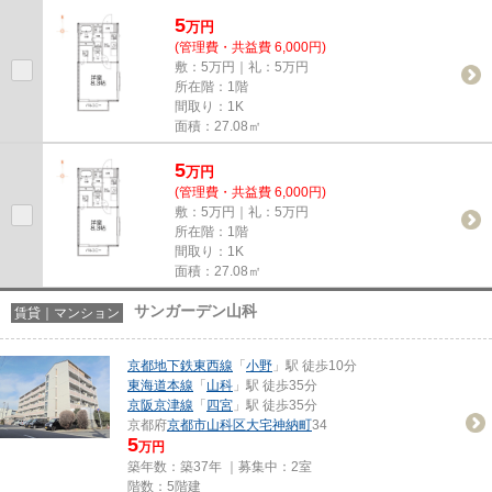
す。ココ京都地下鉄東西線東野...
5
万
円
(管理費・共益費 6,000円)
敷：5万円｜礼：5万円
所在階：1階
間取り：1K
面積：27.08㎡
5
万
円
(管理費・共益費 6,000円)
敷：5万円｜礼：5万円
所在階：1階
間取り：1K
面積：27.08㎡
サンガーデン山科
賃貸｜マンション
京都地下鉄東西線
「
小野
」駅 徒歩10分
東海道本線
「
山科
」駅 徒歩35分
京阪京津線
「
四宮
」駅 徒歩35分
京都府
京都市山科区
大宅神納町
34
5
万円
築年数：築37年 ｜募集中：
2室
階数：5階建