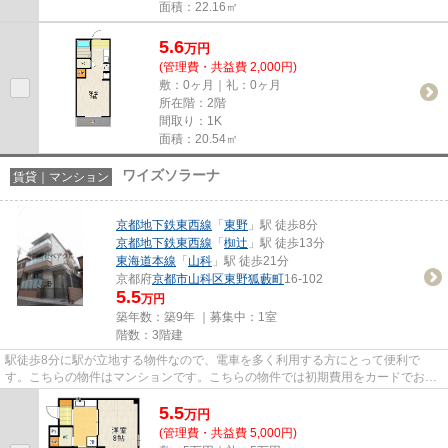
面積：22.16㎡
5.6
万
円
(管理費・共益費 2,000円)
敷：0ヶ月｜礼：0ヶ月
所在階：2階
間取り：1K
面積：20.54㎡
ワイズソラーナ
賃貸｜マンション
京都地下鉄東西線
「
東野
」駅 徒歩8分
京都地下鉄東西線
「
椥辻
」駅 徒歩13分
東海道本線
「
山科
」駅 徒歩21分
京都府
京都市山科区
東野狐藪町
16-102
5.5
万円
築年数：築9年 ｜募集中：
1室
階数：3階建
駅徒歩8分に駅が立地する物件なので、電車を多く利用する方にとって便利で
す。こちらの物件はマンションです。こちらの物件では初期費用をカードでお支
払いいただけます。こだわりポイ...
5.5
万
円
(管理費・共益費 5,000円)