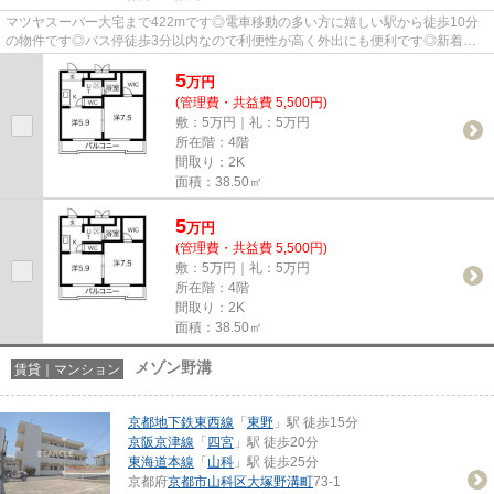
マツヤスーパー大宅まで422mです◎電車移動の多い方に嬉しい駅から徒歩10分
の物件です◎バス停徒歩3分以内なので利便性が高く外出にも便利です◎新着情
報：サンガーデン山科の空室情報な...
5
万
円
(管理費・共益費 5,500円)
敷：5万円｜礼：5万円
所在階：4階
間取り：2K
面積：38.50㎡
5
万
円
(管理費・共益費 5,500円)
敷：5万円｜礼：5万円
所在階：4階
間取り：2K
面積：38.50㎡
メゾン野溝
賃貸｜マンション
京都地下鉄東西線
「
東野
」駅 徒歩15分
京阪京津線
「
四宮
」駅 徒歩20分
東海道本線
「
山科
」駅 徒歩25分
京都府
京都市山科区
大塚野溝町
73-1