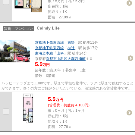
敷：5万円｜礼：5万円
所在階：1階
間取り：1K
面積：27.99㎡
Calmly Life
賃貸｜マンション
京都地下鉄東西線
「
東野
」駅 徒歩11分
京都地下鉄東西線
「
椥辻
」駅 徒歩17分
東海道本線
「
山科
」駅 徒歩24分
京都府
京都市山科区
大塚西浦町
１０
5.5
万円
築年数：築16年 ｜募集中：
1室
階数：3階建
ハッピーテラダまで118mです。駅まで平坦な物件で、ラクに駅まで移動すること
ができます。多くの方にご好評をいただいている、清潔感のある賃貸物件です。
当社イチオシの物件の「Calml...
5.5
万
円
(管理費・共益費 4,100円)
敷：0ヶ月｜礼：1ヶ月
所在階：1階
間取り：1R
面積：27.78㎡