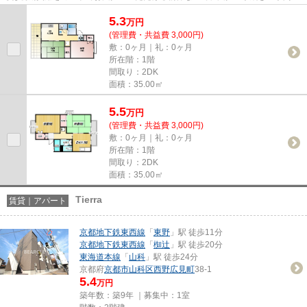
省けます。当社イチオシの物件...
5.3
万
円
(管理費・共益費 3,000円)
敷：0ヶ月｜礼：0ヶ月
所在階：1階
間取り：2DK
面積：35.00㎡
5.5
万
円
(管理費・共益費 3,000円)
敷：0ヶ月｜礼：0ヶ月
所在階：1階
間取り：2DK
面積：35.00㎡
Tierra
賃貸｜アパート
京都地下鉄東西線
「
東野
」駅 徒歩11分
京都地下鉄東西線
「
椥辻
」駅 徒歩20分
東海道本線
「
山科
」駅 徒歩24分
京都府
京都市山科区
西野広見町
38-1
5.4
万円
築年数：築9年 ｜募集中：
1室