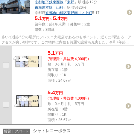
京都地下鉄東西線
「
東野
」駅 徒歩12分
東海道本線
「
山科
」駅 徒歩26分
京都府
京都市山科区
東野南井ノ上町
5-17
5.1
5.4
万円～
万円
築年数：築1年未満 ｜募集中：
2室
階数：3階建
歩いて徒歩5分の場所にフレスコ大宅店があるのもポイント。近くに2駅ある、ア
クセスが良い物件です。この物件は内観も綺麗で設備も充実した、令和7年築と
なっています。「ルミエール梛...
5.1
万
円
(管理費・共益費 4,000円)
敷：0ヶ月｜礼：5万円
所在階：1階
間取り：1K
面積：24.07㎡
5.4
万
円
(管理費・共益費 4,000円)
敷：0ヶ月｜礼：5万円
所在階：3階
間取り：1K
面積：25.67㎡
シャトレコーポラス
賃貸｜アパート