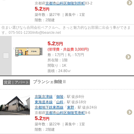
京都府
京都市山科区
御陵別所町
83-2
5.2
万円
築年数：築27年 ｜募集中：
1室
階数：2階建
住まい選びなら合同会社ベアクルへ。きっと魅力的なお部屋に出会う事ができま
す。075-501-1230/info@bearcle.net
5.2
万
円
(管理費・共益費 3,000円)
敷：1万円｜礼：5万円
所在階：1階
間取り：1K
面積：24.80㎡
ブランシェ御陵Ⅱ
賃貸｜アパート
京阪京津線
「
御陵
」駅 徒歩8分
東海道本線
「
山科
」駅 徒歩18分
京都地下鉄東西線
「
東野
」駅 徒歩24分
京都府
京都市山科区
御陵荒巻町
9-6
5.2
万円
築年数：築22年 ｜募集中：
1室
階数：2階建