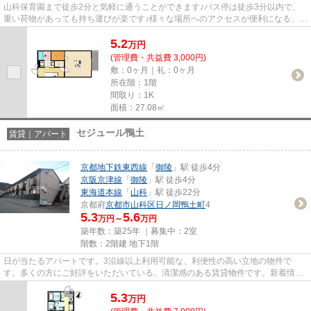
山科保育園まで徒歩2分と気軽に通うことができます♪バス停は徒歩3分以内で、
重い荷物があっても持ち運びが楽です♪様々な場所へのアクセスが便利になる、2
駅利用可能な物件です♪当社イ...
5.2
万
円
(管理費・共益費 3,000円)
敷：0ヶ月｜礼：0ヶ月
所在階：1階
間取り：1K
面積：27.08㎡
セジュール鴨土
賃貸｜アパート
京都地下鉄東西線
「
御陵
」駅 徒歩4分
京阪京津線
「
御陵
」駅 徒歩4分
東海道本線
「
山科
」駅 徒歩22分
京都府
京都市山科区
日ノ岡鴨土町
4
5.3
5.6
万円～
万円
築年数：築25年 ｜募集中：
2室
階数：2階建 地下1階
日が当たるアパートです。3沿線以上利用可能な、利便性の高い立地の物件で
す。多くの方にご好評をいただいている、清潔感のある賃貸物件です。新着情
報：セジュール鴨土の空室情報なら...
5.3
万
円