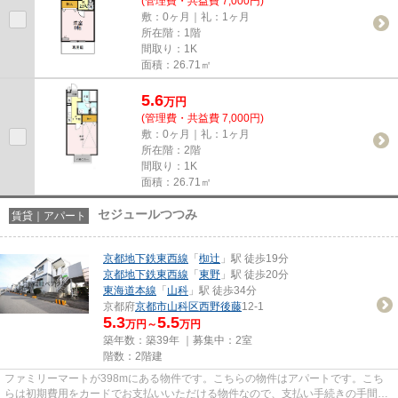
(管理費・共益費 7,000円)
敷：0ヶ月｜礼：1ヶ月
所在階：1階
間取り：1K
面積：26.71㎡
5.6
万
円
(管理費・共益費 7,000円)
敷：0ヶ月｜礼：1ヶ月
所在階：2階
間取り：1K
面積：26.71㎡
セジュールつつみ
賃貸｜アパート
京都地下鉄東西線
「
椥辻
」駅 徒歩19分
京都地下鉄東西線
「
東野
」駅 徒歩20分
東海道本線
「
山科
」駅 徒歩34分
京都府
京都市山科区
西野後藤
12-1
5.3
5.5
万円～
万円
築年数：築39年 ｜募集中：
2室
階数：2階建
ファミリーマートが398mにある物件です。こちらの物件はアパートです。こち
らは初期費用をカードでお支払いいただける物件なので、支払い手続きの手間が