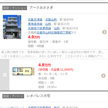
アークみささぎ
賃貸｜マンション
京阪京津線
「
京阪山科
」駅 徒歩9分
東海道本線
「
山科
」駅 徒歩11分
京都地下鉄東西線
「
山科
」駅 徒歩11分
京都府
京都市山科区
御陵四丁野町
3-3
4.9
万円
築年数：築31年 ｜募集中：
1室
階数：4階建
最上階の物件です。電車移動の多い方に嬉しい駅から徒歩9分の物件です。新し
い日々を送るにふさわしい、きれいな室内です。こだわりポイント満載のアーク
みささぎ。ベアクルには、京都...
4.9
万
円
(管理費・共益費 11,000円)
敷：0ヶ月｜礼：1ヶ月
所在階：4階
間取り：1R
面積：19.05㎡
レオパレス大宅
賃貸｜アパート
京都地下鉄東西線
「
椥辻
」駅 徒歩14分