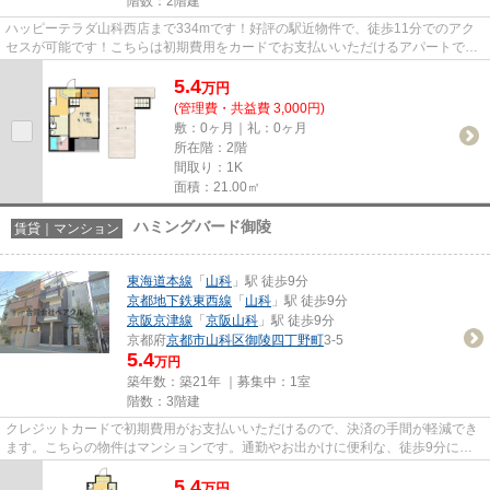
階数：2階建
ハッピーテラダ山科西店まで334mです！好評の駅近物件で、徒歩11分でのアク
セスが可能です！こちらは初期費用をカードでお支払いいただけるアパートで
す！新着情報：Tierraの空室情報...
5.4
万
円
(管理費・共益費 3,000円)
敷：0ヶ月｜礼：0ヶ月
所在階：2階
間取り：1K
面積：21.00㎡
ハミングバード御陵
賃貸｜マンション
東海道本線
「
山科
」駅 徒歩9分
京都地下鉄東西線
「
山科
」駅 徒歩9分
京阪京津線
「
京阪山科
」駅 徒歩9分
京都府
京都市山科区
御陵四丁野町
3-5
5.4
万円
築年数：築21年 ｜募集中：
1室
階数：3階建
クレジットカードで初期費用がお支払いいただけるので、決済の手間が軽減でき
ます。こちらの物件はマンションです。通勤やお出かけに便利な、徒歩9分に駅
のある物件です。新着情報：ハ...
5.4
万
円