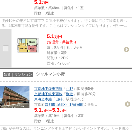
5.1
万円
築年数：築48年 ｜募集中：
1室
階数：3階建
徒歩10分の場所に京都市立 音羽小学校があります。行く先に応じて経路を選べ
る、2駅利用可能な物件です。こちらはマンションタイプになります。ぜひ一度
見ていただきたい、「メゾン野...
5.1
万
円
(管理費・共益費 -)
敷：0万円｜礼：0ヶ月
所在階：3階
間取り：2DK
面積：42.00㎡
シャルマン小野
賃貸｜マンション
京都地下鉄東西線
「
小野
」駅 徒歩5分
京都地下鉄東西線
「
椥辻
」駅 徒歩20分
東海道本線
「
山科
」駅 徒歩48分
京都府
京都市山科区
小野荘司町
２番地１
5.1
5.3
万円～
万円
築年数：築19年 ｜募集中：
3室
階数：3階建
場所が平坦なのは、ランニングをする上で抑えたいポイントですね。カード決済