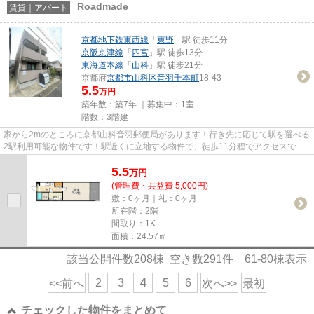
Roadmade
賃貸｜アパート
京都地下鉄東西線
「
東野
」駅 徒歩11分
京阪京津線
「
四宮
」駅 徒歩13分
東海道本線
「
山科
」駅 徒歩21分
京都府
京都市山科区
音羽千本町
18-43
5.5
万円
築年数：築7年 ｜募集中：
1室
階数：3階建
家から2mのところに京都山科音羽郵便局があります！行き先に応じて駅を選べる
2駅利用可能な物件です！駅近くに立地する物件で、徒歩11分程でアクセスでき
ます！こだわりポイント満載の...
5.5
万
円
(管理費・共益費 5,000円)
敷：0ヶ月｜礼：0ヶ月
所在階：2階
間取り：1K
面積：24.57㎡
該当公開件数
208
棟 空き数
291
件
61-80
棟表示
2
3
4
5
6
<<前へ
次へ>>
最初
チェックした物件をまとめて