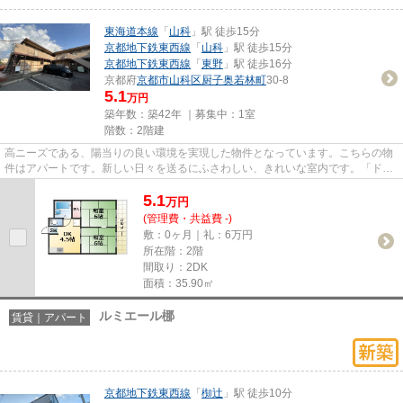
東海道本線
「
山科
」駅 徒歩15分
京都地下鉄東西線
「
山科
」駅 徒歩15分
京都地下鉄東西線
「
東野
」駅 徒歩16分
京都府
京都市山科区
厨子奥若林町
30-8
5.1
万円
築年数：築42年 ｜募集中：
1室
階数：2階建
高ニーズである、陽当りの良い環境を実現した物件となっています。こちらの物
件はアパートです。新しい日々を送るにふさわしい、きれいな室内です。「ドミ
ール厨子奥」の物件情報をお...
5.1
万
円
(管理費・共益費 -)
敷：0ヶ月｜礼：6万円
所在階：2階
間取り：2DK
面積：35.90㎡
ルミエール梛
賃貸｜アパート
京都地下鉄東西線
「
椥辻
」駅 徒歩10分