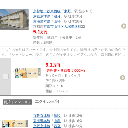
京都地下鉄東西線
「
東野
」駅 徒歩18分
京阪京津線
「
追分
」駅 徒歩20分
東海道本線
「
山科
」駅 徒歩26分
京都府
京都市山科区
大塚野溝町
22
5.1
万円
築年数：築19年 ｜募集中：
1室
階数：2階建
こちらの物件はアパートです。最上階の物件です。陽当りの良さが魅力の物件で
す。「シャトレコーポラス」のここがイチオシ。ベアクルなら、京都市山科区エ
リアの賃貸情報も満載。お問...
5.1
万
円
(管理費・共益費 5,000円)
敷：0ヶ月｜礼：0ヶ月
所在階：2階
間取り：1K
面積：30.27㎡
エクセル三宅
賃貸｜マンション
京阪京津線
「
御陵
」駅 徒歩13分
東海道本線
「
山科
」駅 徒歩16分
京阪京津線
「
四宮
」駅 徒歩23分