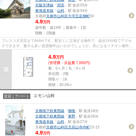
京阪京津線
「
四宮
」駅 徒歩33分
東海道本線
「
山科
」駅 徒歩34分
京都府
京都市山科区
大宅五反畑町
50
4.9
万円
築年数：築18年 ｜募集中：
1室
階数：2階建
フレスコ大宅店まで444mです。駅近くに立地する物件で、徒歩14分程でアクセ
スできます。魅力も多い賃貸物件はいかがでしょうか。気になるイチオシ物件情
報：「レオパレス大宅」。ココ...
4.9
万
円
(管理費・共益費 7,000円)
敷：0ヶ月｜礼：0ヶ月
所在階：2階
間取り：1K
面積：20.28㎡
エモン山科
賃貸｜アパート
京都地下鉄東西線
「
御陵
」駅 徒歩18分
京都地下鉄東西線
「
東野
」駅 徒歩26分
東海道本線
「
山科
」駅 徒歩27分
京都府
京都市山科区
北花山寺内町
15-15
4.9
万円