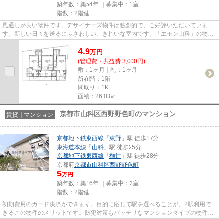
築年数：築54年 ｜募集中：
1室
階数：2階建
風通しが良い物件です。デザイナーズ物件は独創的で、ご好評いただいていま
す。新しい日々を送るにふさわしい、きれいな室内です。「エモン山科」の物件
情報をお探しならお気軽にお問...
4.9
万
円
(管理費・共益費 3,000円)
敷：1ヶ月｜礼：1ヶ月
所在階：1階
間取り：1K
面積：26.03㎡
京都市山科区西野野色町のマンション
賃貸｜マンション
京都地下鉄東西線
「
東野
」駅 徒歩17分
東海道本線
「
山科
」駅 徒歩25分
京都地下鉄東西線
「
椥辻
」駅 徒歩28分
京都府
京都市山科区
西野野色町
5
万円
築年数：築16年 ｜募集中：
2室
階数：2階建
初期費用のカード決済ができます。目的に応じて駅を選べることが、2駅利用で
きるこの物件のメリットです。防犯対策もバッチリなマンションタイプの物件で