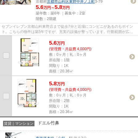
京都府
京都市山科区
東野中井ノ上町
3-79
5.6
5.8
万円～
万円
築年数：築6年 ｜募集中：
2室
階数：2階建
セブンイレブン京都山科東野店まで徒歩7分と近場にコンビニがあるのもポイン
ト。こちらの物件は築5年ですが、充実の設備が整っています。行動範囲が広が
る2駅利用可能な物件です。ぜひ...
5.6
万
円
(管理費・共益費 4,000円)
敷：0ヶ月｜礼：0ヶ月
所在階：1階
間取り：1K
面積：20.36㎡
5.8
万
円
(管理費・共益費 4,000円)
敷：0ヶ月｜礼：0ヶ月
所在階：2階
間取り：1K
面積：20.36㎡
ドエル竹鼻
賃貸｜マンション