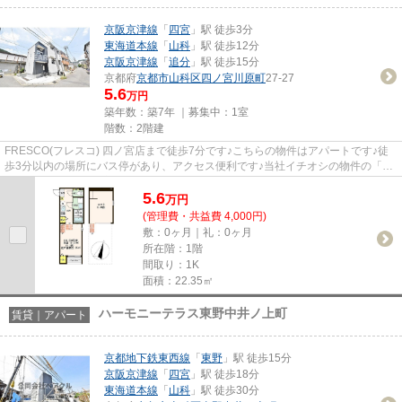
京阪京津線
「
四宮
」駅 徒歩3分
東海道本線
「
山科
」駅 徒歩12分
京阪京津線
「
追分
」駅 徒歩15分
京都府
京都市山科区
四ノ宮川原町
27-27
5.6
万円
築年数：築7年 ｜募集中：
1室
階数：2階建
FRESCO(フレスコ) 四ノ宮店まで徒歩7分です♪こちらの物件はアパートです♪徒
歩3分以内の場所にバス停があり、アクセス便利です♪当社イチオシの物件の「ハ
ーモニーテラス四ノ宮川原町」♪...
5.6
万
円
(管理費・共益費 4,000円)
敷：0ヶ月｜礼：0ヶ月
所在階：1階
間取り：1K
面積：22.35㎡
ハーモニーテラス東野中井ノ上町
賃貸｜アパート
京都地下鉄東西線
「
東野
」駅 徒歩15分
京阪京津線
「
四宮
」駅 徒歩18分
東海道本線
「
山科
」駅 徒歩30分