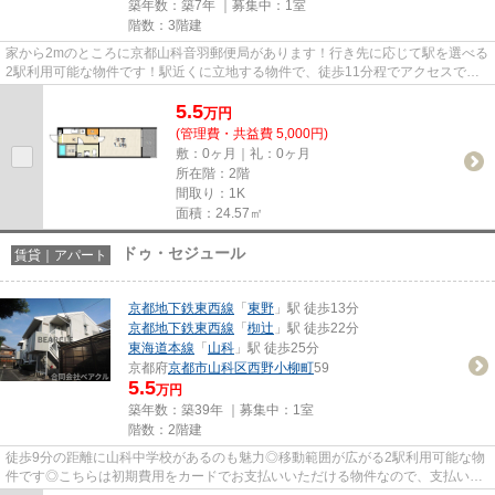
築年数：築7年 ｜募集中：
1室
階数：3階建
家から2mのところに京都山科音羽郵便局があります！行き先に応じて駅を選べる
2駅利用可能な物件です！駅近くに立地する物件で、徒歩11分程でアクセスでき
ます！こだわりポイント満載の...
5.5
万
円
(管理費・共益費 5,000円)
敷：0ヶ月｜礼：0ヶ月
所在階：2階
間取り：1K
面積：24.57㎡
ドゥ・セジュール
賃貸｜アパート
京都地下鉄東西線
「
東野
」駅 徒歩13分
京都地下鉄東西線
「
椥辻
」駅 徒歩22分
東海道本線
「
山科
」駅 徒歩25分
京都府
京都市山科区
西野小柳町
59
5.5
万円
築年数：築39年 ｜募集中：
1室
階数：2階建
徒歩9分の距離に山科中学校があるのも魅力◎移動範囲が広がる2駅利用可能な物
件です◎こちらは初期費用をカードでお支払いいただける物件なので、支払い手
続きの手間が省けます◎ぜひ一度...