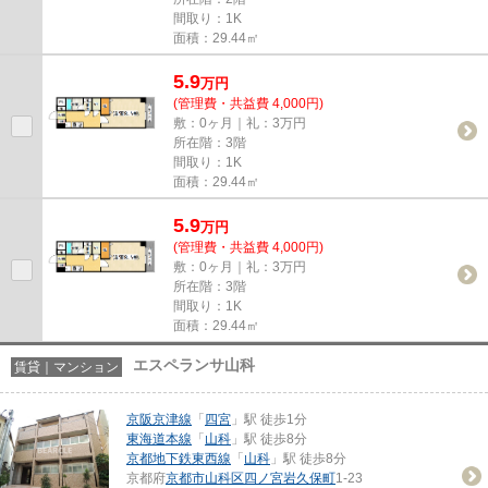
間取り：1K
面積：29.44㎡
5.9
万
円
(管理費・共益費 4,000円)
敷：0ヶ月｜礼：3万円
所在階：3階
間取り：1K
面積：29.44㎡
5.9
万
円
(管理費・共益費 4,000円)
敷：0ヶ月｜礼：3万円
所在階：3階
間取り：1K
面積：29.44㎡
エスペランサ山科
賃貸｜マンション
京阪京津線
「
四宮
」駅 徒歩1分
東海道本線
「
山科
」駅 徒歩8分
京都地下鉄東西線
「
山科
」駅 徒歩8分
京都府
京都市山科区
四ノ宮岩久保町
1-23