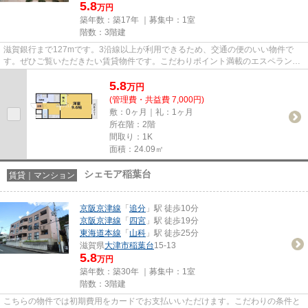
5.8
万円
築年数：築17年 ｜募集中：
1室
階数：3階建
滋賀銀行まで127mです。3沿線以上が利用できるため、交通の便のいい物件で
す。ぜひご覧いただきたい賃貸物件です。こだわりポイント満載のエスペランサ
山科。不動産について分からない...
5.8
万
円
(管理費・共益費 7,000円)
敷：0ヶ月｜礼：1ヶ月
所在階：2階
間取り：1K
面積：24.09㎡
シェモア稲葉台
賃貸｜マンション
京阪京津線
「
追分
」駅 徒歩10分
京阪京津線
「
四宮
」駅 徒歩19分
東海道本線
「
山科
」駅 徒歩25分
滋賀県
大津市
稲葉台
15-13
5.8
万円
築年数：築30年 ｜募集中：
1室
階数：3階建
こちらの物件では初期費用をカードでお支払いいただけます。こだわりの条件と