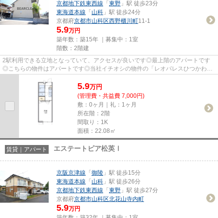
京都地下鉄東西線
「
東野
」駅 徒歩23分
東海道本線
「
山科
」駅 徒歩24分
京都府
京都市山科区
西野櫃川町
11-1
5.9
万円
築年数：築15年 ｜募集中：
1室
階数：2階建
2駅利用できる立地となっていて、アクセスが良いです◎最上階のアパートです
◎こちらの物件はアパートです◎当社イチオシの物件の「レオパレスひつかわ」
◎ぜひ一度ご覧ください◎ベアクル...
5.9
万
円
(管理費・共益費 7,000円)
敷：0ヶ月｜礼：1ヶ月
所在階：2階
間取り：1K
面積：22.08㎡
エステートピア松英Ⅰ
賃貸｜アパート
京阪京津線
「
御陵
」駅 徒歩15分
東海道本線
「
山科
」駅 徒歩26分
京都地下鉄東西線
「
東野
」駅 徒歩27分
京都府
京都市山科区
北花山寺内町
5.9
万円
築年数：築32年 ｜募集中：
1室