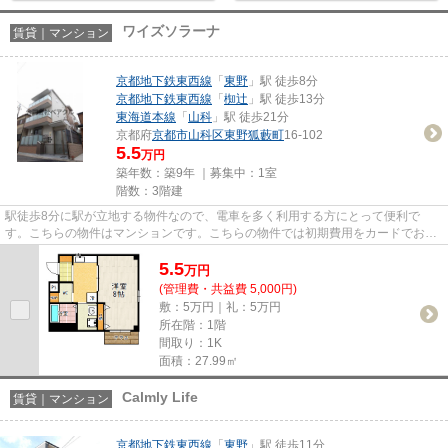
ワイズソラーナ
賃貸｜マンション
京都地下鉄東西線
「
東野
」駅 徒歩8分
京都地下鉄東西線
「
椥辻
」駅 徒歩13分
東海道本線
「
山科
」駅 徒歩21分
京都府
京都市山科区
東野狐藪町
16-102
5.5
万円
築年数：築9年 ｜募集中：
1室
階数：3階建
駅徒歩8分に駅が立地する物件なので、電車を多く利用する方にとって便利で
す。こちらの物件はマンションです。こちらの物件では初期費用をカードでお支
払いいただけます。こだわりポイ...
5.5
万
円
(管理費・共益費 5,000円)
敷：5万円｜礼：5万円
所在階：1階
間取り：1K
面積：27.99㎡
Calmly Life
賃貸｜マンション
京都地下鉄東西線
「
東野
」駅 徒歩11分