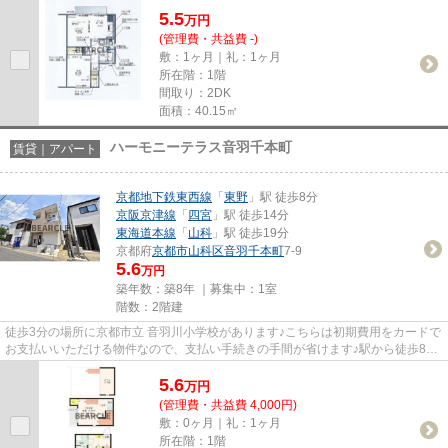
5.5
万
円
(管理費・共益費 -)
敷：1ヶ月｜礼：1ヶ月
所在階：1階
間取り：2DK
面積：40.15㎡
ハーモニーテラス音羽千本町
賃貸｜アパート
京都地下鉄東西線
「
東野
」駅 徒歩8分
京阪京津線
「
四宮
」駅 徒歩14分
東海道本線
「
山科
」駅 徒歩19分
京都府
京都市山科区
音羽千本町
7-9
5.6
万円
築年数：築8年 ｜募集中：
1室
階数：2階建
徒歩3分の場所に京都市立 音羽川小学校があります♪こちらは初期費用をカードで
お支払いいただける物件なので、支払い手続きの手間が省けます♪駅から徒歩8分
にある物件なので、電車利用...
5.6
万
円
(管理費・共益費 4,000円)
敷：0ヶ月｜礼：1ヶ月
所在階：1階