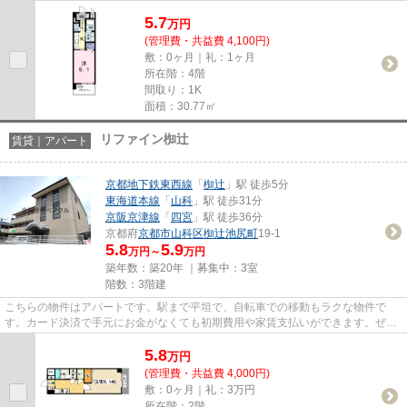
ただいている、清潔感のある...
5.7
万
円
(管理費・共益費 4,100円)
敷：0ヶ月｜礼：1ヶ月
所在階：4階
間取り：1K
面積：30.77㎡
リファイン椥辻
賃貸｜アパート
京都地下鉄東西線
「
椥辻
」駅 徒歩5分
東海道本線
「
山科
」駅 徒歩31分
京阪京津線
「
四宮
」駅 徒歩36分
京都府
京都市山科区
椥辻池尻町
19-1
5.8
5.9
万円～
万円
築年数：築20年 ｜募集中：
3室
階数：3階建
こちらの物件はアパートです。駅まで平坦で、自転車での移動もラクな物件で
す。カード決済で手元にお金がなくても初期費用や家賃支払いができます。ぜひ
一度見ていただきたい、「リフ...
5.8
万
円
(管理費・共益費 4,000円)
敷：0ヶ月｜礼：3万円
所在階：2階