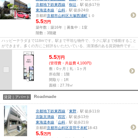
京都地下鉄東西線
「
椥辻
」駅 徒歩17分
東海道本線
「
山科
」駅 徒歩24分
京都府
京都市山科区
大塚西浦町
１０
5.5
万円
築年数：築16年 ｜募集中：
1室
階数：3階建
ハッピーテラダまで118mです。駅まで平坦な物件で、ラクに駅まで移動すること
ができます。多くの方にご好評をいただいている、清潔感のある賃貸物件です。
当社イチオシの物件の「Calml...
5.5
万
円
(管理費・共益費 4,100円)
敷：0ヶ月｜礼：1ヶ月
所在階：1階
間取り：1R
面積：27.78㎡
Roadmade
賃貸｜アパート
京都地下鉄東西線
「
東野
」駅 徒歩11分
京阪京津線
「
四宮
」駅 徒歩13分
東海道本線
「
山科
」駅 徒歩21分
京都府
京都市山科区
音羽千本町
18-43
5.5
万円