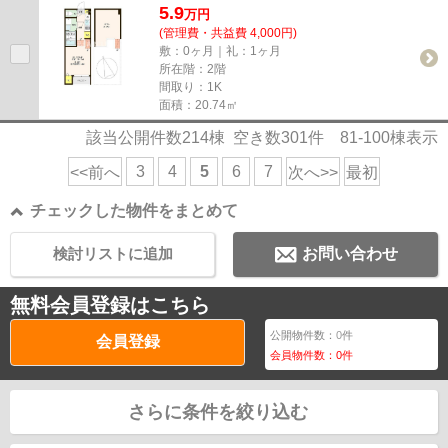
5.9
万
円
(管理費・共益費 4,000円)
敷：0ヶ月｜礼：1ヶ月
所在階：2階
間取り：1K
面積：20.74㎡
該当公開件数
214
棟 空き数
301
件
81-100
棟表示
3
4
5
6
7
<<前へ
次へ>>
最初
チェックした物件をまとめて
検討リストに追加
お問い合わせ
無料会員登録はこちら
公開物件数：
0
件
会員登録
会員物件数：
0
件
さらに条件を絞り込む