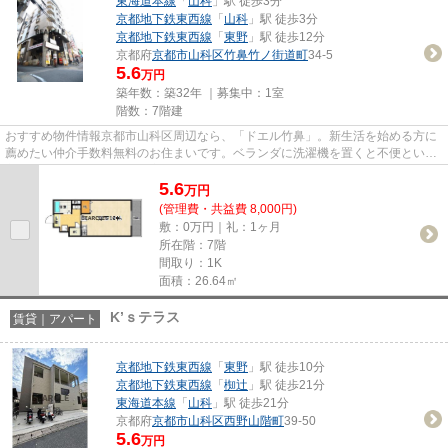
東海道本線
「
山科
」駅 徒歩3分
京都地下鉄東西線
「
山科
」駅 徒歩3分
京都地下鉄東西線
「
東野
」駅 徒歩12分
京都府
京都市山科区
竹鼻竹ノ街道町
34-5
5.6
万円
築年数：築32年 ｜募集中：
1室
階数：7階建
おすすめ物件情報京都市山科区周辺なら、「ドエル竹鼻」。新生活を始める方に
薦めたい仲介手数料無料のお住まいです。ベランダに洗濯機を置くと不便という
方にはオススメ、洗濯機が室...
5.6
万
円
(管理費・共益費 8,000円)
敷：0万円｜礼：1ヶ月
所在階：7階
間取り：1K
面積：26.64㎡
K’ｓテラス
賃貸｜アパート
京都地下鉄東西線
「
東野
」駅 徒歩10分
京都地下鉄東西線
「
椥辻
」駅 徒歩21分
東海道本線
「
山科
」駅 徒歩21分
京都府
京都市山科区
西野山階町
39-50
5.6
万円