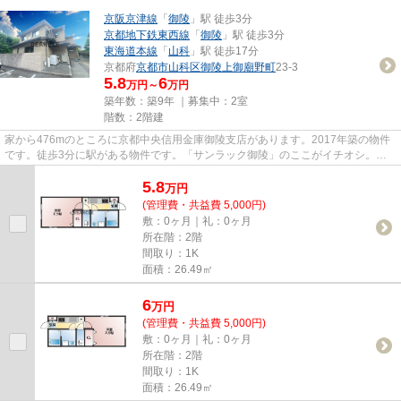
京阪京津線
「
御陵
」駅 徒歩3分
京都地下鉄東西線
「
御陵
」駅 徒歩3分
東海道本線
「
山科
」駅 徒歩17分
京都府
京都市山科区
御陵上御廟野町
23-3
5.8
6
万円～
万円
築年数：築9年 ｜募集中：
2室
階数：2階建
家から476mのところに京都中央信用金庫御陵支店があります。2017年築の物件
です。徒歩3分に駅がある物件です。「サンラック御陵」のここがイチオシ。ベ
アクルには京都市山科区エリアの...
5.8
万
円
(管理費・共益費 5,000円)
敷：0ヶ月｜礼：0ヶ月
所在階：2階
間取り：1K
面積：26.49㎡
6
万
円
(管理費・共益費 5,000円)
敷：0ヶ月｜礼：0ヶ月
所在階：2階
間取り：1K
面積：26.49㎡