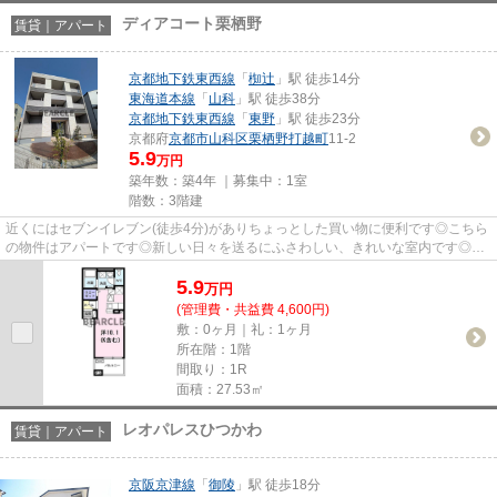
ディアコート栗栖野
賃貸｜アパート
京都地下鉄東西線
「
椥辻
」駅 徒歩14分
東海道本線
「
山科
」駅 徒歩38分
京都地下鉄東西線
「
東野
」駅 徒歩23分
京都府
京都市山科区
栗栖野打越町
11-2
5.9
万円
築年数：築4年 ｜募集中：
1室
階数：3階建
近くにはセブンイレブン(徒歩4分)がありちょっとした買い物に便利です◎こちら
の物件はアパートです◎新しい日々を送るにふさわしい、きれいな室内です◎こ
だわりポイント満載のディアコ...
5.9
万
円
(管理費・共益費 4,600円)
敷：0ヶ月｜礼：1ヶ月
所在階：1階
間取り：1R
面積：27.53㎡
レオパレスひつかわ
賃貸｜アパート
京阪京津線
「
御陵
」駅 徒歩18分