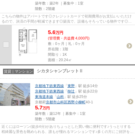
築年数：築2年 ｜募集中：
1室
階数：2階建
こちらの物件はアパートです◎クレジットカードで初期費用がお支払いいただけ
るので、決済の手間が軽減できます◎築浅で、設備もそろっている物件です◎き
れいな物件で気持ちもフレッシュ...
5.6
万
円
(管理費・共益費 4,000円)
敷：0ヶ月｜礼：0ヶ月
所在階：1階
間取り：1K
面積：20.24㎡
シカタシャンブレットⅡ
賃貸｜マンション
京都地下鉄東西線
「
東野
」駅 徒歩14分
京都地下鉄東西線
「
椥辻
」駅 徒歩22分
東海道本線
「
山科
」駅 徒歩25分
京都府
京都市山科区
西野小柳町
40-1
5.7
万円
築年数：築12年 ｜募集中：
1室
階数：5階建
近くにはローソン(徒歩4分)がありちょっとした買い物に便利です♪うっとりする
程綺麗な景色を眺められる、誰もが憧れるマンションです♪多くの方にご好評をい