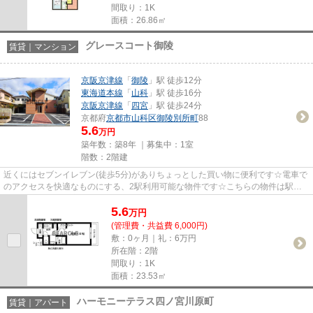
間取り：1K
面積：26.86㎡
グレースコート御陵
賃貸｜マンション
京阪京津線
「
御陵
」駅 徒歩12分
東海道本線
「
山科
」駅 徒歩16分
京阪京津線
「
四宮
」駅 徒歩24分
京都府
京都市山科区
御陵別所町
88
5.6
万円
築年数：築8年 ｜募集中：
1室
階数：2階建
近くにはセブンイレブン(徒歩5分)がありちょっとした買い物に便利です☆電車で
のアクセスを快適なものにする、2駅利用可能な物件です☆こちらの物件は駅ま
で徒歩で12分で到着します☆こだ...
5.6
万
円
(管理費・共益費 6,000円)
敷：0ヶ月｜礼：6万円
所在階：2階
間取り：1K
面積：23.53㎡
ハーモニーテラス四ノ宮川原町
賃貸｜アパート