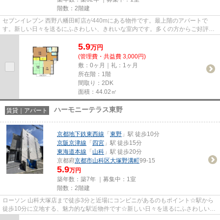
階数：2階建
セブンイレブン 西野八幡田町店が440mにある物件です。最上階のアパートで
す。新しい日々を送るにふさわしい、きれいな室内です。多くの方からご好評頂
いているエステートピア松英Ⅰの...
5.9
万
円
(管理費・共益費 3,000円)
敷：0ヶ月｜礼：1ヶ月
所在階：1階
間取り：2DK
面積：44.02㎡
ハーモニーテラス東野
賃貸｜アパート
京都地下鉄東西線
「
東野
」駅 徒歩10分
京阪京津線
「
四宮
」駅 徒歩15分
東海道本線
「
山科
」駅 徒歩20分
京都府
京都市山科区
大塚野溝町
99-15
5.9
万円
築年数：築7年 ｜募集中：
1室
階数：2階建
ローソン 山科大塚店まで徒歩3分と近場にコンビニがあるのもポイント☆駅から
徒歩10分に立地する、魅力的な駅近物件です☆新しい日々を送るにふさわしい、
きれいな室内です☆こだわりポイ...