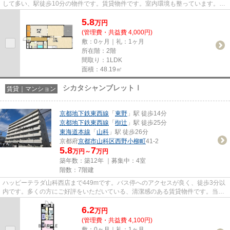
して多い、駅徒歩10分の物件です。賃貸物件です。室内環境も整っています。当
社イチオシの物件の「シェモ...
5.8
万
円
(管理費・共益費 4,000円)
敷：0ヶ月｜礼：1ヶ月
所在階：2階
間取り：1LDK
面積：48.19㎡
シカタシャンブレットⅠ
賃貸｜マンション
京都地下鉄東西線
「
東野
」駅 徒歩14分
京都地下鉄東西線
「
椥辻
」駅 徒歩25分
東海道本線
「
山科
」駅 徒歩26分
京都府
京都市山科区
西野小柳町
41-2
5.8
7
万円～
万円
築年数：築12年 ｜募集中：
4室
階数：7階建
ハッピーテラダ山科西店まで449mです。バス停へのアクセスが良く、徒歩3分以
内です。多くの方にご好評をいただいている、清潔感のある賃貸物件です。当社
イチオシの物件の「シカタシャ...
6.2
万
円
(管理費・共益費 4,100円)
敷：0ヶ月｜礼：1ヶ月