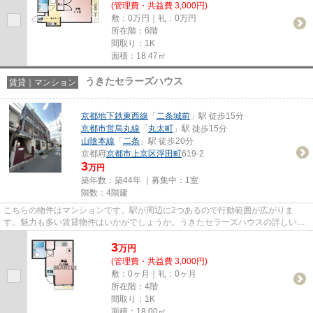
(管理費・共益費 3,000円)
敷：0万円｜礼：0万円
所在階：6階
間取り：1K
面積：18.47㎡
うきたセラーズハウス
賃貸｜マンション
京都地下鉄東西線
「
二条城前
」駅 徒歩15分
京都市営烏丸線
「
丸太町
」駅 徒歩15分
山陰本線
「
二条
」駅 徒歩20分
京都府
京都市上京区
浮田町
619-2
3
万円
築年数：築44年 ｜募集中：
1室
階数：4階建
こちらの物件はマンションです。駅が周辺に2つあるので行動範囲が広がりま
す。魅力も多い賃貸物件はいかがでしょうか。うきたセラーズハウスの詳しい情
報。京都市上京区エリアの物件量...
3
万
円
(管理費・共益費 3,000円)
敷：0ヶ月｜礼：0ヶ月
所在階：4階
間取り：1K
面積：18.00㎡