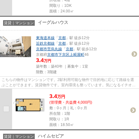
間取り：1DK
面積：24.00㎡
イーグルハウス
賃貸｜マンション
東海道本線
「
京都
」駅 徒歩12分
近鉄京都線
「
京都
」駅 徒歩12分
京都市営烏丸線
「
京都
」駅 徒歩12分
京都府
京都市下京区
上糀屋町
46
3.4
万円
築年数：築40年 ｜募集中：
1室
階数：3階建
こちらの物件はマンションです。2駅利用可能な物件で目的地に応じて路線を選
ぶことができます。賃貸物件です。室内環境も整っています。気になるイチオシ
物件情報：「イーグルハウス」...
3.4
万
円
(管理費・共益費 4,000円)
敷：0ヶ月｜礼：0ヶ月
所在階：1階
間取り：1R
面積：18.50㎡
ハイムセピア
賃貸｜マンション