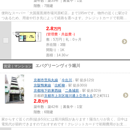
築年数：築35年 ｜募集中：
1室
階数：7階建
便利なスーパー「大国屋黒潮市場河原町店」まで195mです。物件の近くに駅が2
つあるため、用途や行き先によって経路を選べます。クレジットカードで初期費
用をお支払いいただける物件で...
2.8
万
円
(管理費・共益費 -)
敷：5万円｜礼：0ヶ月
所在階：3階
間取り：1K
面積：14.30㎡
エバグリーンヴィラ堀川
賃貸｜マンション
京都市営烏丸線
「
今出川
」駅 徒歩12分
京阪鴨東線
「
出町柳
」駅 徒歩30分
京都地下鉄東西線
「
二条城前
」駅 徒歩32分
京都府
京都市上京区
堀川通上立売上る
芝之町511
2.8
万円
築年数：築42年 ｜募集中：
1室
階数：6階建
家からすぐ近くの所(徒歩5分)には堀川病院があります！陽当たりが良く、日中は
電気代が節約できますのでおすすめです！クレジットカードで初期費用がお支払
いいただけるので、決済の手...