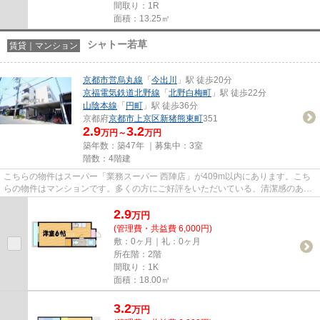
間取り：1R
面積：13.25㎡
シャトー若草
賃貸｜マンション
京都市営烏丸線
「
今出川
」駅 徒歩20分
京福電気鉄道北野線
「
北野白梅町
」駅 徒歩22分
山陰本線
「
円町
」駅 徒歩36分
京都府
京都市上京区
新猪熊東町
351
2.9
3.2
万円～
万円
築年数：築47年 ｜募集中：
3室
階数：4階建
こちらの物件はスーパー「業務スーパー 西陣店」が409m以内にあります。こち
らの物件はマンションです。多くの方にご好評をいただいている、清潔感のある
賃貸物件です。気になるイチオ...
2.9
万
円
(管理費・共益費 6,000円)
敷：0ヶ月｜礼：0ヶ月
所在階：2階
間取り：1K
面積：18.00㎡
3.2
万
円