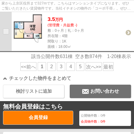
家から上京区役所まで327mです。こちらはマンションタイプになります。ぜひ
ご覧いただきたい賃貸物件です。当社イチオシの物件の「コーポ千尋」。ぜひ一
度ご覧ください。京都市上京区...
3.5
万
円
(管理費・共益費 -)
敷：0ヶ月｜礼：0ヶ月
所在階：4階
間取り：1K
面積：18.00㎡
該当公開件数
631
棟 空き数
874
件
1-20
棟表示
1
2
3
4
5
<<前へ
次へ>>
最初
チェックした物件をまとめて
検討リストに追加
お問い合わせ
無料会員登録はこちら
公開物件数：
0
件
会員登録
会員物件数：
0
件