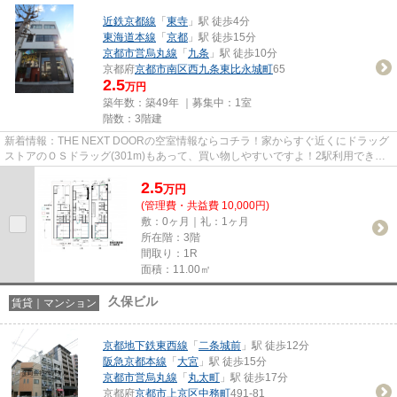
近鉄京都線
「
東寺
」駅 徒歩4分
東海道本線
「
京都
」駅 徒歩15分
京都市営烏丸線
「
九条
」駅 徒歩10分
京都府
京都市南区
西九条東比永城町
65
2.5
万円
築年数：築49年 ｜募集中：
1室
階数：3階建
新着情報：THE NEXT DOORの空室情報ならコチラ！家からすぐ近くにドラッグ
ストアのＯＳドラッグ(301m)もあって、買い物しやすいですよ！2駅利用できる
場所にあり、乗車駅の使い分けが...
2.5
万
円
(管理費・共益費 10,000円)
敷：0ヶ月｜礼：1ヶ月
所在階：3階
間取り：1R
面積：11.00㎡
久保ビル
賃貸｜マンション
京都地下鉄東西線
「
二条城前
」駅 徒歩12分
阪急京都本線
「
大宮
」駅 徒歩15分
京都市営烏丸線
「
丸太町
」駅 徒歩17分
京都府
京都市上京区
中務町
491-81