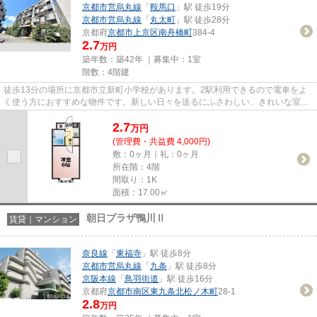
京都市営烏丸線
「
鞍馬口
」駅 徒歩19分
京都市営烏丸線
「
丸太町
」駅 徒歩28分
京都府
京都市上京区
南舟橋町
384-4
2.7
万円
築年数：築42年 ｜募集中：
1室
階数：4階建
徒歩13分の場所に京都市立新町小学校があります。2駅利用できるので電車をよ
く使う方におすすめな物件です。新しい日々を送るにふさわしい、きれいな室内
です。当社イチオシの物件の「...
2.7
万
円
(管理費・共益費 4,000円)
敷：0ヶ月｜礼：0ヶ月
所在階：4階
間取り：1K
面積：17.00㎡
朝日プラザ鴨川Ⅱ
賃貸｜マンション
奈良線
「
東福寺
」駅 徒歩8分
京都市営烏丸線
「
九条
」駅 徒歩8分
京阪本線
「
鳥羽街道
」駅 徒歩16分
京都府
京都市南区
東九条北松ノ木町
28-1
2.8
万円