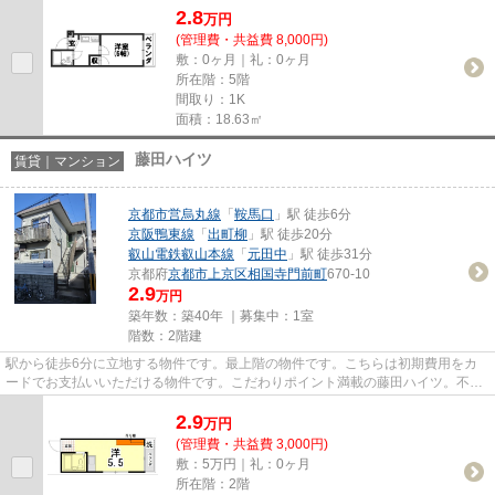
2.8
万
円
(管理費・共益費 8,000円)
敷：0ヶ月｜礼：0ヶ月
所在階：5階
間取り：1K
面積：18.63㎡
藤田ハイツ
賃貸｜マンション
京都市営烏丸線
「
鞍馬口
」駅 徒歩6分
京阪鴨東線
「
出町柳
」駅 徒歩20分
叡山電鉄叡山本線
「
元田中
」駅 徒歩31分
京都府
京都市上京区
相国寺門前町
670-10
2.9
万円
築年数：築40年 ｜募集中：
1室
階数：2階建
駅から徒歩6分に立地する物件です。最上階の物件です。こちらは初期費用をカ
ードでお支払いいただける物件です。こだわりポイント満載の藤田ハイツ。不動
産について分からない事も、豊...
2.9
万
円
(管理費・共益費 3,000円)
敷：5万円｜礼：0ヶ月
所在階：2階