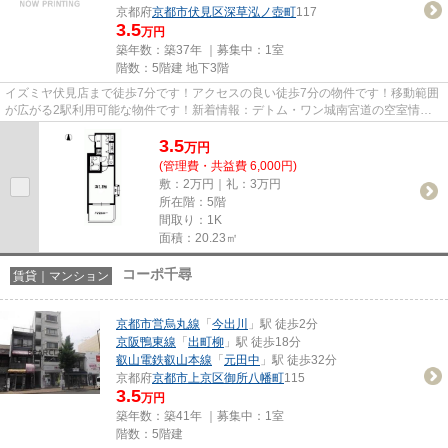
京都府
京都市伏見区
深草泓ノ壺町
117
3.5
万円
築年数：築37年 ｜募集中：
1室
階数：5階建 地下3階
イズミヤ伏見店まで徒歩7分です！アクセスの良い徒歩7分の物件です！移動範囲
が広がる2駅利用可能な物件です！新着情報：デトム・ワン城南宮道の空室情報
ならコチラ！ベアクルスタッフ...
3.5
万
円
(管理費・共益費 6,000円)
敷：2万円｜礼：3万円
所在階：5階
間取り：1K
面積：20.23㎡
コーポ千尋
賃貸｜マンション
京都市営烏丸線
「
今出川
」駅 徒歩2分
京阪鴨東線
「
出町柳
」駅 徒歩18分
叡山電鉄叡山本線
「
元田中
」駅 徒歩32分
京都府
京都市上京区
御所八幡町
115
3.5
万円
築年数：築41年 ｜募集中：
1室
階数：5階建