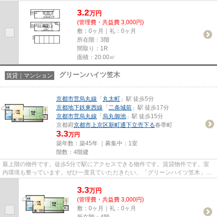
室内です。「コーポ乾隆」の物...
3.2
万
円
(管理費・共益費 3,000円)
敷：0ヶ月｜礼：0ヶ月
所在階：3階
間取り：1R
面積：20.00㎡
グリーンハイツ笠木
賃貸｜マンション
京都市営烏丸線
「
丸太町
」駅 徒歩5分
京都地下鉄東西線
「
二条城前
」駅 徒歩17分
京都市営烏丸線
「
烏丸御池
」駅 徒歩15分
京都府
京都市上京区
新町通下立売下る
春帯町
3.3
万円
築年数：築45年 ｜募集中：
1室
階数：4階建
最上階の物件です。徒歩5分で駅にアクセスできる物件です。賃貸物件です。室
内環境も整っています。ぜひ一度見ていただきたい、「グリーンハイツ笠木」で
す。ベアクルには京都市上京区...
3.3
万
円
(管理費・共益費 3,000円)
敷：0ヶ月｜礼：0ヶ月
所在階：4階