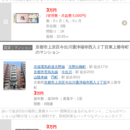
通勤にも便利な立地です♪こち...
3
万
円
(管理費・共益費 5,000円)
敷：0ヶ月｜礼：0ヶ月
所在階：3階
間取り：1K
面積：20.65㎡
京都市上京区今出川通浄福寺西入２丁目東上善寺町
賃貸｜マンション
のマンション
京福電気鉄道北野線
「
北野白梅町
」駅 徒歩17分
京都市営烏丸線
「
今出川
」駅 徒歩20分
山陰本線
「
円町
」駅 徒歩30分
京都府
京都市上京区
今出川通浄福寺西入２丁目
東上善寺
町
3
万円
築年数：築38年 ｜募集中：
1室
階数：8階建
歩いて徒歩5分の場所に業務スーパー 西陣店があるのもポイント。こちらのマン
ションは2駅が近くにあり便利です。防犯対策もバッチリなマンションタイプの
物件です。エレベーター付きの...
3
万
円