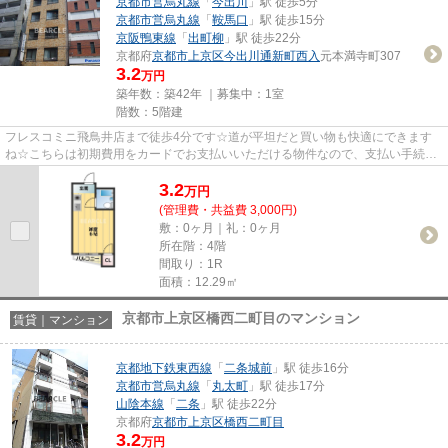
京都市営烏丸線
「
今出川
」駅 徒歩5分
京都市営烏丸線
「
鞍馬口
」駅 徒歩15分
京阪鴨東線
「
出町柳
」駅 徒歩22分
京都府
京都市上京区
今出川通新町西入
元本満寺町307
3.2
万円
築年数：築42年 ｜募集中：
1室
階数：5階建
フレスコミニ飛鳥井店まで徒歩4分です☆道が平坦だと買い物も快適にできます
ね☆こちらは初期費用をカードでお支払いいただける物件なので、支払い手続き
の手間が省けます☆「パルハイツ...
3.2
万
円
(管理費・共益費 3,000円)
敷：0ヶ月｜礼：0ヶ月
所在階：4階
間取り：1R
面積：12.29㎡
京都市上京区橋西二町目のマンション
賃貸｜マンション
京都地下鉄東西線
「
二条城前
」駅 徒歩16分
京都市営烏丸線
「
丸太町
」駅 徒歩17分
山陰本線
「
二条
」駅 徒歩22分
京都府
京都市上京区
橋西二町目
3.2
万円