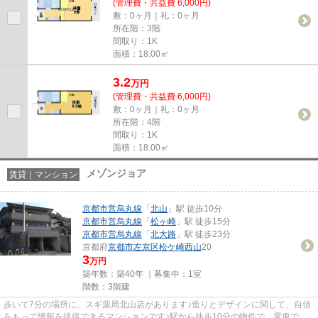
(管理費・共益費 6,000円)
敷：0ヶ月｜礼：0ヶ月
所在階：3階
間取り：1K
面積：18.00㎡
3.2
万
円
(管理費・共益費 6,000円)
敷：0ヶ月｜礼：0ヶ月
所在階：4階
間取り：1K
面積：18.00㎡
メゾンジョア
賃貸｜マンション
京都市営烏丸線
「
北山
」駅 徒歩10分
京都市営烏丸線
「
松ヶ崎
」駅 徒歩15分
京都市営烏丸線
「
北大路
」駅 徒歩23分
京都府
京都市左京区
松ケ崎西山
20
3
万円
築年数：築40年 ｜募集中：
1室
階数：3階建
歩いて7分の場所に、スギ薬局北山店があります♪造りとデザインに関して、自信
をもって情報を提供できるマンションです♪駅から徒歩10分の物件で、電車での