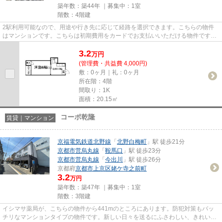
築年数：築44年 ｜募集中：
1室
階数：4階建
2駅利用可能なので、用途や行き先に応じて経路を選択できます。こちらの物件
はマンションです。こちらは初期費用をカードでお支払いいただける物件です。
新しい日々を送るにふさわしい...
3.2
万
円
(管理費・共益費 4,000円)
敷：0ヶ月｜礼：0ヶ月
所在階：4階
間取り：1K
面積：20.15㎡
コーポ乾隆
賃貸｜マンション
京福電気鉄道北野線
「
北野白梅町
」駅 徒歩21分
京都市営烏丸線
「
鞍馬口
」駅 徒歩23分
京都市営烏丸線
「
今出川
」駅 徒歩26分
京都府
京都市上京区
姥ケ寺之前町
3.2
万円
築年数：築47年 ｜募集中：
1室
階数：3階建
イシマサ薬局が、こちらの物件から441mのところにあります。防犯対策もバッ
チリなマンションタイプの物件です。新しい日々を送るにふさわしい、きれいな