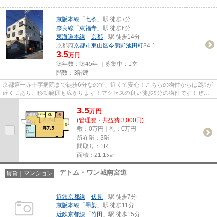
京阪本線
「
七条
」駅 徒歩7分
奈良線
「
東福寺
」駅 徒歩6分
東海道本線
「
京都
」駅 徒歩14分
京都府
京都市東山区
今熊野池田町
34-1
3.5
万円
築年数：築45年 ｜募集中：
1室
階数：3階建
京都第一赤十字病院まで徒歩6分なので、近くて安心！こちらの物件からは2駅が
近くにあり、移動範囲も広がります！アクセスの良い徒歩9分の物件です！ぜひ
一度見ていただきたい、「ハイ...
3.5
万
円
(管理費・共益費 3,000円)
敷：0万円｜礼：0万円
所在階：3階
間取り：1R
面積：21.15㎡
デトム・ワン城南宮道
賃貸｜マンション
近鉄京都線
「
伏見
」駅 徒歩7分
京阪本線
「
墨染
」駅 徒歩11分
近鉄京都線
「
竹田
」駅 徒歩15分