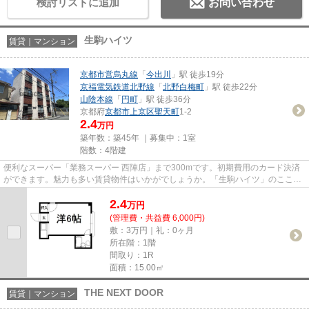
検討リストに追加
お問い合わせ
生駒ハイツ
賃貸｜マンション
京都市営烏丸線
「
今出川
」駅 徒歩19分
京福電気鉄道北野線
「
北野白梅町
」駅 徒歩22分
山陰本線
「
円町
」駅 徒歩36分
京都府
京都市上京区
聖天町
1-2
2.4
万円
築年数：築45年 ｜募集中：
1室
階数：4階建
便利なスーパー「業務スーパー 西陣店」まで300mです。初期費用のカード決済
ができます。魅力も多い賃貸物件はいかがでしょうか。「生駒ハイツ」のここが
イチオシ。ベアクルが提供中の...
2.4
万
円
(管理費・共益費 6,000円)
敷：3万円｜礼：0ヶ月
所在階：1階
間取り：1R
面積：15.00㎡
THE NEXT DOOR
賃貸｜マンション