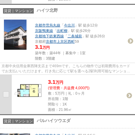
ハイツ北野
賃貸｜マンション
京都市営烏丸線
「
今出川
」駅 徒歩12分
京阪鴨東線
「
出町柳
」駅 徒歩26分
京都地下鉄東西線
「
二条城前
」駅 徒歩26分
京都府
京都市上京区
西町
59
3.1
万円
築年数：築44年 ｜募集中：
1室
階数：3階建
京都中央信用金庫西陣支店まで469mです。こちらの物件では初期費用をカード
でお支払いいただけます。行き先に応じて駅を選べる2駅利用可能なマンション
です。気になるイチオシ物件情報...
3.1
万
円
(管理費・共益費 4,000円)
敷：5万円｜礼：0ヶ月
所在階：1階
間取り：1K
面積：21.96㎡
パルハイツウエダ
賃貸｜マンション