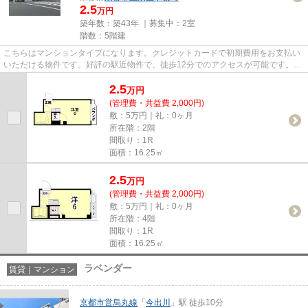
2.5
万円
築年数：築43年 ｜募集中：
2室
階数：5階建
こちらはマンションタイプになります。クレジットカードで初期費用をお支払い
いただける物件です。好評の駅近物件で、徒歩12分でのアクセスが可能です。当
社イチオシの物件の「久保ビ...
2.5
万
円
(管理費・共益費 2,000円)
敷：5万円｜礼：0ヶ月
所在階：2階
間取り：1R
面積：16.25㎡
2.5
万
円
(管理費・共益費 2,000円)
敷：5万円｜礼：0ヶ月
所在階：4階
間取り：1R
面積：16.25㎡
ラベンダー
賃貸｜マンション
京都市営烏丸線
「
今出川
」駅 徒歩10分