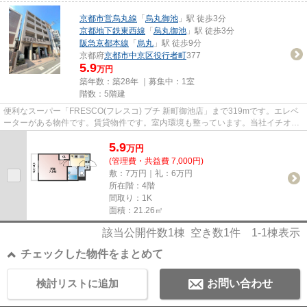
京都市営烏丸線
「
烏丸御池
」駅 徒歩3分
京都地下鉄東西線
「
烏丸御池
」駅 徒歩3分
阪急京都本線
「
烏丸
」駅 徒歩9分
京都府
京都市中京区
役行者町
377
5.9
万円
築年数：築28年 ｜募集中：
1室
階数：5階建
便利なスーパー「FRESCO(フレスコ) プチ 新町御池店」まで319mです。エレベ
ーターがある物件です。賃貸物件です。室内環境も整っています。当社イチオシ
の物件の「ジュネス三京」。ぜ...
5.9
万
円
(管理費・共益費 7,000円)
敷：7万円｜礼：6万円
所在階：4階
間取り：1K
面積：21.26㎡
該当公開件数
1
棟 空き数
1
件
1-1
棟表示
チェックした物件をまとめて
検討リストに追加
お問い合わせ