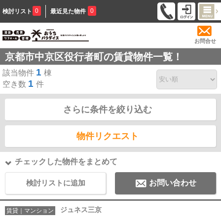
0
0
検討リスト
最近見た物件
お問合せ
京都市中京区役行者町の賃貸物件一覧！
1
該当物件
棟
1
空き数
件
さらに条件を絞り込む
物件リクエスト
チェックした物件をまとめて
検討リストに追加
お問い合わせ
ジュネス三京
賃貸｜マンション