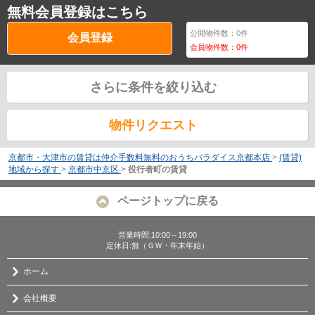
無料会員登録はこちら
公開物件数：
0
件
会員登録
会員物件数：
0
件
さらに条件を絞り込む
物件リクエスト
京都市・大津市の賃貸は仲介手数料無料のおうちパラダイス京都本店
>
(賃貸)
地域から探す
>
京都市中京区
>
役行者町の賃貸
ページトップに戻る
営業時間:10:00～19:00
定休日:無（ＧＷ・年末年始）
ホーム
会社概要