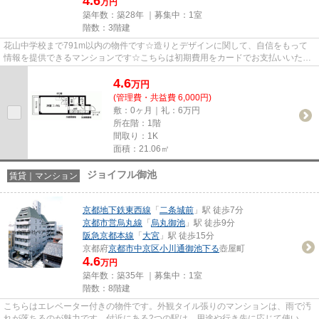
4.6
万円
築年数：築28年 ｜募集中：
1室
階数：3階建
花山中学校まで791m以内の物件です☆造りとデザインに関して、自信をもって
情報を提供できるマンションです☆こちらは初期費用をカードでお支払いいただ
ける物件です☆「プリマード御陵」...
4.6
万
円
(管理費・共益費 6,000円)
敷：0ヶ月｜礼：6万円
所在階：1階
間取り：1K
面積：21.06㎡
ジョイフル御池
賃貸｜マンション
京都地下鉄東西線
「
二条城前
」駅 徒歩7分
京都市営烏丸線
「
烏丸御池
」駅 徒歩9分
阪急京都本線
「
大宮
」駅 徒歩15分
京都府
京都市中京区
小川通御池下る
壺屋町
4.6
万円
築年数：築35年 ｜募集中：
1室
階数：8階建
こちらはエレベーター付きの物件です。外観タイル張りのマンションは、雨で汚
れが落ちるのが魅力です。付近にある2つの駅は、用途や行き先に応じて使い分