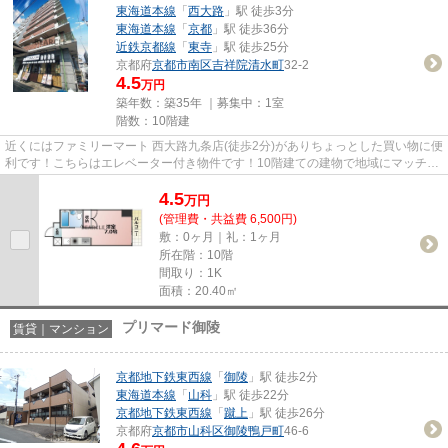
東海道本線
「
西大路
」駅 徒歩3分
東海道本線
「
京都
」駅 徒歩36分
近鉄京都線
「
東寺
」駅 徒歩25分
京都府
京都市南区
吉祥院清水町
32-2
4.5
万円
築年数：築35年 ｜募集中：
1室
階数：10階建
近くにはファミリーマート 西大路九条店(徒歩2分)がありちょっとした買い物に便
利です！こちらはエレベーター付き物件です！10階建ての建物で地域にマッチし
た物件！こだわりポイント...
4.5
万
円
(管理費・共益費 6,500円)
敷：0ヶ月｜礼：1ヶ月
所在階：10階
間取り：1K
面積：20.40㎡
プリマード御陵
賃貸｜マンション
京都地下鉄東西線
「
御陵
」駅 徒歩2分
東海道本線
「
山科
」駅 徒歩22分
京都地下鉄東西線
「
蹴上
」駅 徒歩26分
京都府
京都市山科区
御陵鴨戸町
46-6