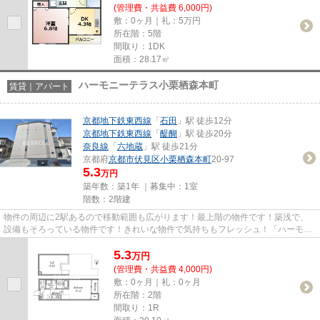
(管理費・共益費 6,000円)
敷：0ヶ月｜礼：5万円
所在階：5階
間取り：1DK
面積：28.17㎡
ハーモニーテラス小栗栖森本町
賃貸｜アパート
京都地下鉄東西線
「
石田
」駅 徒歩12分
京都地下鉄東西線
「
醍醐
」駅 徒歩20分
奈良線
「
六地蔵
」駅 徒歩21分
京都府
京都市伏見区
小栗栖森本町
20-97
5.3
万円
築年数：築1年 ｜募集中：
1室
階数：2階建
物件の周辺に2駅あるので移動範囲も広がります！最上階の物件です！築浅で、
設備もそろっている物件です！きれいな物件で気持ちもフレッシュ！「ハーモニ
ーテラス小栗栖森本町」のここ...
5.3
万
円
(管理費・共益費 4,000円)
敷：0ヶ月｜礼：0ヶ月
所在階：2階
間取り：1R