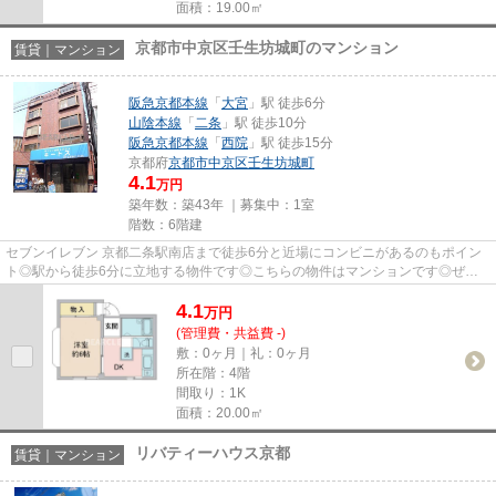
面積：19.00㎡
京都市中京区壬生坊城町のマンション
賃貸｜マンション
阪急京都本線
「
大宮
」駅 徒歩6分
山陰本線
「
二条
」駅 徒歩10分
阪急京都本線
「
西院
」駅 徒歩15分
京都府
京都市中京区
壬生坊城町
4.1
万円
築年数：築43年 ｜募集中：
1室
階数：6階建
セブンイレブン 京都二条駅南店まで徒歩6分と近場にコンビニがあるのもポイン
ト◎駅から徒歩6分に立地する物件です◎こちらの物件はマンションです◎ぜひ
ご覧いただきたい賃貸物件です◎京...
4.1
万
円
(管理費・共益費 -)
敷：0ヶ月｜礼：0ヶ月
所在階：4階
間取り：1K
面積：20.00㎡
リバティーハウス京都
賃貸｜マンション