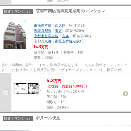
面積：20.10㎡
京都市南区吉祥院定成町のマンション
賃貸｜マンション
東海道本線
「
西大路
」駅 徒歩9分
近鉄京都線
「
東寺
」駅 徒歩20分
京都市営烏丸線
「
九条
」駅 徒歩30分
京都府
京都市南区
吉祥院定成町
5.3
万円
築年数：築19年 ｜募集中：
1室
階数：6階建
歩いて405mの場所に、イオン 洛南店があります。こちらの物件はマンションで
す。こだわり派の方も満足度の高いデザイナーズマンションです。幅広い層に好
評な、駅から徒歩9分に立地す...
5.3
万
円
(管理費・共益費 5,000円)
敷：5万円｜礼：10万円
所在階：3階
間取り：1K
面積：24.84㎡
ボヌール伏見
賃貸｜マンション