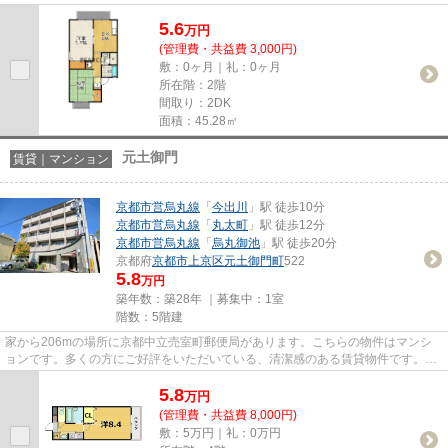
ゼ」の物件情報をお探しならお...
5.6
万
円
(管理費・共益費 3,000円)
敷：0ヶ月｜礼：0ヶ月
所在階：2階
間取り：2DK
面積：45.28㎡
元土御門
賃貸｜マンション
京都市営烏丸線
「
今出川
」駅 徒歩10分
京都市営烏丸線
「
丸太町
」駅 徒歩12分
京都市営烏丸線
「
烏丸御池
」駅 徒歩20分
京都府
京都市上京区
元土御門町
522
5.8
万円
築年数：築28年 ｜募集中：
1室
階数：5階建
家から206mの場所に京都中立売室町郵便局があります。こちらの物件はマンシ
ョンです。多くの方にご好評をいただいている、清潔感のある賃貸物件です。
「元土御門」のここがイチオシ。...
5.8
万
円
(管理費・共益費 8,000円)
敷：5万円｜礼：0万円