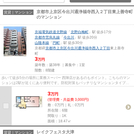
京都市上京区今出川通浄福寺西入２丁目東上善寺町
賃貸｜マンション
のマンション
京福電気鉄道北野線
「
北野白梅町
」駅 徒歩17分
京都市営烏丸線
「
今出川
」駅 徒歩20分
山陰本線
「
円町
」駅 徒歩30分
京都府
京都市上京区
今出川通浄福寺西入２丁目
東上善寺
町
3
万円
築年数：築38年 ｜募集中：
1室
階数：8階建
歩いて徒歩5分の場所に業務スーパー 西陣店があるのもポイント。こちらのマン
ションは2駅が近くにあり便利です。防犯対策もバッチリなマンションタイプの
物件です。エレベーター付きの...
3
万
円
(管理費・共益費 3,000円)
敷：0万円｜礼：0万円
所在階：6階
間取り：1K
面積：18.47㎡
レイクフェスタ大津
賃貸｜マンション