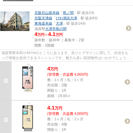
京阪石山坂本線
「
島ノ関
」駅 徒歩2分
京阪京津線
「
びわ湖浜大津
」駅 徒歩8分
東海道本線
「
大津
」駅 徒歩14分
滋賀県
大津市
島の関
4
4.1
万円～
万円
築年数：築36年 ｜募集中：
2室
階数：5階建
滋賀警察本部が467mのところにあります。造りとデザインに関して、自信をも
って情報を提供できるマンションです。魅力も多い賃貸物件はいかがでしょう
か。こだわりポイント満載のレイ...
4
万
円
(管理費・共益費 4,000円)
敷：1ヶ月｜礼：1ヶ月
所在階：2階
間取り：1R
面積：19.00㎡
4.1
万
円
(管理費・共益費 4,000円)
敷：1ヶ月｜礼：2ヶ月
所在階：4階
間取り：1R