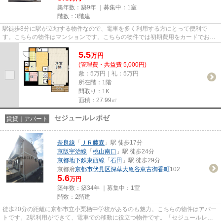
築年数：築9年 ｜募集中：
1室
階数：3階建
駅徒歩8分に駅が立地する物件なので、電車を多く利用する方にとって便利で
す。こちらの物件はマンションです。こちらの物件では初期費用をカードでお支
払いいただけます。こだわりポイ...
5.5
万
円
(管理費・共益費 5,000円)
敷：5万円｜礼：5万円
所在階：1階
間取り：1K
面積：27.99㎡
セジュールレポゼ
賃貸｜アパート
奈良線
「
ＪＲ藤森
」駅 徒歩17分
京阪宇治線
「
桃山南口
」駅 徒歩24分
京都地下鉄東西線
「
石田
」駅 徒歩29分
京都府
京都市伏見区
深草大亀谷東古御香町
102
5.6
万円
築年数：築34年 ｜募集中：
1室
階数：2階建
徒歩20分の距離に京都市立小栗栖中学校があるのも魅力。こちらの物件はアパー
トです。2駅利用ができて、電車での移動に役立つ物件です。「セジュールレポ