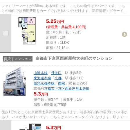
ファミリーマートが486mにある物件です。こちらの物件はアパートです。こち
らの物件では初期費用をカードでお支払いいただけます。新着情報：グラードⅢ
の空室情報ならコチラ。興味を持...
5.25
万
円
(管理費・共益費 4,100円)
敷：0ヶ月｜礼：7万円
所在階：1階
間取り：1LDK
面積：37.13㎡
京都市下京区西新屋敷太夫町のマンション
賃貸｜マンション
山陰本線
「
丹波口
」駅 徒歩5分
東海道本線
「
京都
」駅 徒歩21分
阪急京都本線
「
西院
」駅 徒歩29分
京都府
京都市下京区
西新屋敷太夫町
5.3
万円
築年数：築37年 ｜募集中：
1室
階数：6階建 地下5階
徒歩1分のところに京都西七条郵便局があります。徒歩3分以内の場所にバス停が
あり、バスが使いやすいです。こちらはマンションタイプになります。駅まで徒
歩5分の立地が魅力的な、利便...
5.3
万
円