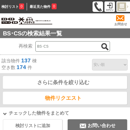
0
0
検討リスト
最近見た物件
お問合せ
BS･CSの検索結果一覧
再検索
137
該当物件
棟
174
空き数
件
さらに条件を絞り込む
物件リクエスト
チェックした物件をまとめて
検討リストに追加
お問い合わせ