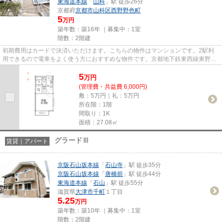
東海道本線
「
山科
」駅 徒歩26分
京都府
京都市山科区
西野野色町
5
万円
築年数：築16年 ｜募集中：
1室
階数：2階建
初期費用はカードで決済いただけます。こちらの物件はマンションです。2駅利
用できるので電車をよく使う方におすすめな物件です。京都地下鉄東西線東野駅
近辺で、不動産に関する事でお...
5
万
円
(管理費・共益費 6,000円)
敷：5万円｜礼：5万円
所在階：1階
間取り：1K
面積：27.08㎡
グラードⅢ
賃貸｜アパート
京阪石山坂本線
「
石山寺
」駅 徒歩35分
京阪石山坂本線
「
唐橋前
」駅 徒歩44分
東海道本線
「
石山
」駅 徒歩55分
滋賀県
大津市
千町
１丁目
5.25
万円
築年数：築10年 ｜募集中：
1室
階数：2階建