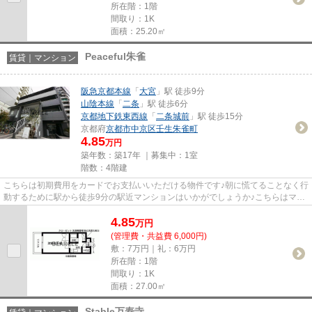
所在階：1階
間取り：1K
面積：25.20㎡
Peaceful朱雀
賃貸｜マンション
阪急京都本線
「
大宮
」駅 徒歩9分
山陰本線
「
二条
」駅 徒歩6分
京都地下鉄東西線
「
二条城前
」駅 徒歩15分
京都府
京都市中京区
壬生朱雀町
4.85
万円
築年数：築17年 ｜募集中：
1室
階数：4階建
こちらは初期費用をカードでお支払いいただける物件です♪朝に慌てることなく行
動するために駅から徒歩9分の駅近マンションはいかがでしょうか♪こちらはマン
ションタイプになります♪気...
4.85
万
円
(管理費・共益費 6,000円)
敷：7万円｜礼：6万円
所在階：1階
間取り：1K
面積：27.00㎡
Stable万寿寺