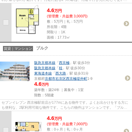
けることができます。当社イチ...
4.6
万
円
(管理費・共益費 3,000円)
敷：5万円｜礼：5万円
所在階：4階
間取り：1K
面積：17.73㎡
ブルク
賃貸｜マンション
阪急京都本線
「
西京極
」駅 徒歩3分
阪急京都本線
「
桂
」駅 徒歩30分
東海道本線
「
西大路
」駅 徒歩31分
京都府
京都市右京区
西京極堤外町
1-9
4.6
万円
築年数：築24年 ｜募集中：
1室
階数：5階建
セブンイレブン 西京極駅前店が177mにある物件です。よくお出かけをする方に
も便利な、2駅利用可能な物件です。こちらの物件はマンションです。「ブル
ク」の物件情報をお探しならお気...
4.6
万
円
(管理費・共益費 7,000円)
敷：0ヶ月｜礼：0ヶ月