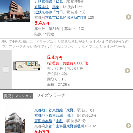
近鉄京都線
「
伏見
」駅 徒歩9分
京阪本線
「
墨染
」駅 徒歩14分
近鉄京都線
「
竹田
」駅 徒歩15分
京都府
京都市伏見区
深草新門丈町
120
5.4
万円
築年数：築21年 ｜募集中：
1室
階数：5階建
歩いて4分の場所に、ドラッグユタカ伏見深草店があります♪駅まで徒歩9分なの
で、アクセスの良い物件です♪こちらはマンションタイプになります♪ぜひ一度見
ていただきたい、「ボヌール伏...
5.4
万
円
(管理費・共益費 6,000円)
敷：7万円｜礼：6万円
所在階：4階
間取り：1K
面積：27.26㎡
ワイズソラーナ
賃貸｜マンション
京都地下鉄東西線
「
東野
」駅 徒歩8分
京都地下鉄東西線
「
椥辻
」駅 徒歩13分
東海道本線
「
山科
」駅 徒歩21分
京都府
京都市山科区
東野狐藪町
16-102
5.5
万円