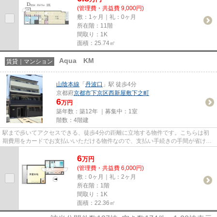
(管理費・共益費 9,000円)
敷：1ヶ月｜礼：0ヶ月
所在階：11階
間取り：1K
面積：25.74㎡
Aqua KM
賃貸｜マンション
山陰本線
「
丹波口
」駅 徒歩4分
京都府
京都市下京区
西新屋敷下之町
6
万円
築年数：築12年 ｜募集中：
1室
階数：4階建
駅まで歩いてアクセスできる、徒歩4分の距離に立地する物件です。こちらは初
期費用をカードでお支払いいただける物件なので、支払い手続きの手間が省けま
す。造りとデザインに関して、...
6
万
円
(管理費・共益費 6,000円)
敷：0ヶ月｜礼：2ヶ月
所在階：1階
間取り：1K
面積：22.36㎡