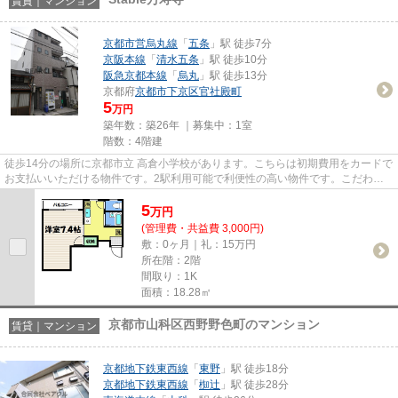
賃貸｜マンション
京都市営烏丸線
「
五条
」駅 徒歩7分
京阪本線
「
清水五条
」駅 徒歩10分
阪急京都本線
「
烏丸
」駅 徒歩13分
京都府
京都市下京区
官社殿町
5
万円
築年数：築26年 ｜募集中：
1室
階数：4階建
徒歩14分の場所に京都市立 高倉小学校があります。こちらは初期費用をカードで
お支払いいただける物件です。2駅利用可能で利便性の高い物件です。こだわり
ポイント満載のStable万寿寺...
5
万
円
(管理費・共益費 3,000円)
敷：0ヶ月｜礼：15万円
所在階：2階
間取り：1K
面積：18.28㎡
京都市山科区西野野色町のマンション
賃貸｜マンション
京都地下鉄東西線
「
東野
」駅 徒歩18分
京都地下鉄東西線
「
椥辻
」駅 徒歩28分