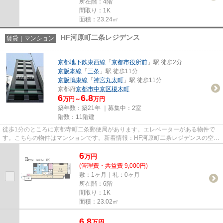
所在階：4階
間取り：1K
面積：23.24㎡
HF河原町二条レジデンス
賃貸｜マンション
京都地下鉄東西線
「
京都市役所前
」駅 徒歩2分
京阪本線
「
三条
」駅 徒歩11分
京阪鴨東線
「
神宮丸太町
」駅 徒歩11分
京都府
京都市中京区
榎木町
6
6.8
万円～
万円
築年数：築21年 ｜募集中：
2室
階数：11階建
徒歩1分のところに京都寺町二条郵便局があります。エレベーターがある物件で
す。こちらの物件はマンションです。新着情報：HF河原町二条レジデンスの空室
情報ならコチラ。明るいスタッ...
6
万
円
(管理費・共益費 9,000円)
敷：1ヶ月｜礼：0ヶ月
所在階：6階
間取り：1K
面積：23.02㎡
6.8
万
円