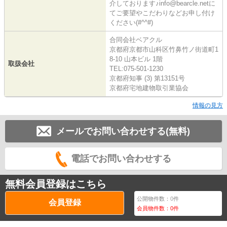
介しております♪info@bearcle.netに
てご要望やこだわりなどお申し付け
ください(#^^#)
合同会社ベアクル
京都府京都市山科区竹鼻竹ノ街道町1
8-10 山本ビル 1階
取扱会社
TEL:075-501-1230
京都府知事 (3) 第13151号
京都府宅地建物取引業協会
情報の見方
メールでお問い合わせする(無料)
電話でお問い合わせする
無料会員登録はこちら
公開物件数：
0
件
会員登録
会員物件数：
0
件