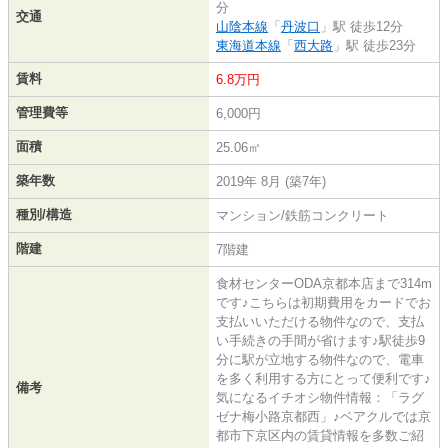
分
交通
山陰本線
「
丹波口
」駅 徒歩12分
東海道本線
「
西大路
」駅 徒歩23分
賃料
6.8万円
管理費等
6,000円
面積
25.06㎡
築年数
2019年 8月 (築7年)
種別/構造
マンション/鉄筋コンクリート
階建
7階建
食材センターODA京都本店まで314m
です♪こちらは初期費用をカードでお
支払いいただける物件なので、支払
い手続きの手間が省けます♪駅徒歩9
分に駅が立地する物件なので、電車
を多く利用する方にとって便利です♪
備考
気になるイチオシ物件情報：「ラグ
ゼナ梅小路京都西」♪ベアクルでは京
都市下京区内の賃貸情報を多数ご紹