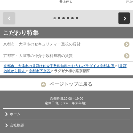
井上伸太
井上
前
こだわり特集
京都市・大津市のセキュリティー重視の賃貸
京都市・大津市の仲介手数料無料の賃貸
京都市・大津市の賃貸は仲介手数料無料のおうちパラダイス京都本店
>
(賃貸)
地域から探す
>
京都市下京区
>
ラグゼナ梅小路京都西
ページトップに戻る
営業時間:10:00～19:00
定休日:無（ＧＷ・年末年始）
ホーム
会社概要