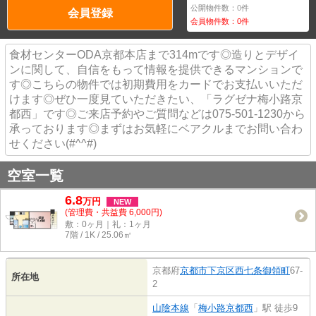
公開物件数：
0
件
会員登録
会員物件数：
0
件
食材センターODA京都本店まで314mです◎造りとデザイ
ンに関して、自信をもって情報を提供できるマンションで
す◎こちらの物件では初期費用をカードでお支払いいただ
けます◎ぜひ一度見ていただきたい、「ラグゼナ梅小路京
都西」です◎ご来店予約やご質問などは075-501-1230から
承っております◎まずはお気軽にベアクルまでお問い合わ
せください(#^^#)
空室一覧
6.8
万
円
NEW
(管理費・共益費 6,000円)
敷：0ヶ月｜礼：1ヶ月
7階 / 1K / 25.06㎡
京都府
京都市下京区
西七条御領町
67-
所在地
2
山陰本線
「
梅小路京都西
」駅 徒歩9