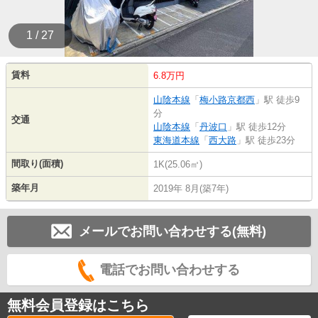
1 / 27
賃料
6.8万円
山陰本線
「
梅小路京都西
」駅 徒歩9
分
交通
山陰本線
「
丹波口
」駅 徒歩12分
東海道本線
「
西大路
」駅 徒歩23分
間取り(面積)
1K(25.06㎡)
築年月
2019年 8月(築7年)
メールでお問い合わせする(無料)
電話でお問い合わせする
無料会員登録はこちら