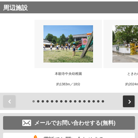
周辺施設
本願寺中央幼稚園
ときわ
約1383m／18分
約2024
前
メールでお問い合わせする(無料)