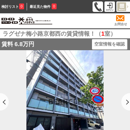
0
0
検討リスト
最近見た物件
お問合せ
ラグゼナ梅小路京都西の賃貸情報！（
1
室）
賃料
6.8万円
空室情報を確認