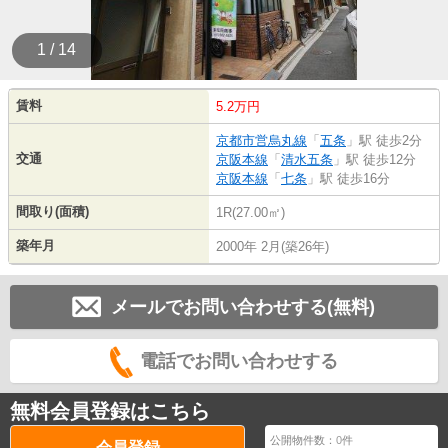
1 / 14
賃料
5.2万円
京都市営烏丸線
「
五条
」駅 徒歩2分
交通
京阪本線
「
清水五条
」駅 徒歩12分
京阪本線
「
七条
」駅 徒歩16分
間取り(面積)
1R(27.00㎡)
築年月
2000年 2月(築26年)
メールでお問い合わせする(無料)
電話でお問い合わせする
無料会員登録はこちら
公開物件数：
0
件
会員登録