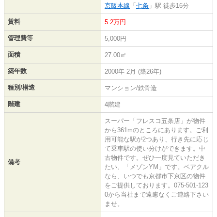
京阪本線
「
七条
」駅 徒歩16分
賃料
5.2万円
管理費等
5,000円
面積
27.00㎡
築年数
2000年 2月 (築26年)
種別/構造
マンション/鉄骨造
階建
4階建
スーパー「フレスコ五条店」が物件
から361mのところにあります。ご利
用可能な駅が2つあり、行き先に応じ
て乗車駅の使い分けができます。中
古物件です。ぜひ一度見ていただき
備考
たい、「メゾンYM」です。ベアクル
なら、いつでも京都市下京区の物件
をご提供しております。075-501-123
0から当社まで遠慮なくご連絡下さい
ませ。