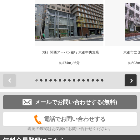
（株）関西アーバン銀行 京都中央支店
京都市立 
約474m／6分
約893
前
メールでお問い合わせする(無料)
電話でお問い合わせする
現況の確認はお気軽にお問い合わせください。