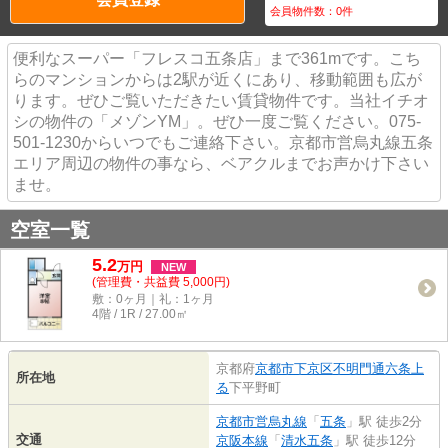
会員物件数：
0
件
便利なスーパー「フレスコ五条店」まで361mです。こち
らのマンションからは2駅が近くにあり、移動範囲も広が
ります。ぜひご覧いただきたい賃貸物件です。当社イチオ
シの物件の「メゾンYM」。ぜひ一度ご覧ください。075-
501-1230からいつでもご連絡下さい。京都市営烏丸線五条
エリア周辺の物件の事なら、ベアクルまでお声かけ下さい
ませ。
空室一覧
5.2
万
円
NEW
(管理費・共益費 5,000円)
敷：0ヶ月｜礼：1ヶ月
4階 / 1R / 27.00㎡
京都府
京都市下京区
不明門通六条上
所在地
る
下平野町
京都市営烏丸線
「
五条
」駅 徒歩2分
交通
京阪本線
「
清水五条
」駅 徒歩12分