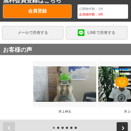
無料会員登録はこちら
公開物件数：
0
件
会員登録
会員物件数：
0
件
メールで共有する
LINEで共有する
お客様の声
井上伸太
井上
前