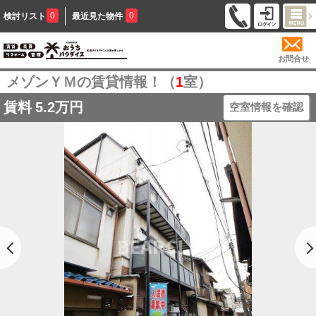
0
0
検討リスト
最近見た物件
お問合せ
メゾンＹＭの賃貸情報！（
1
室）
賃料
5.2万円
空室情報を確認