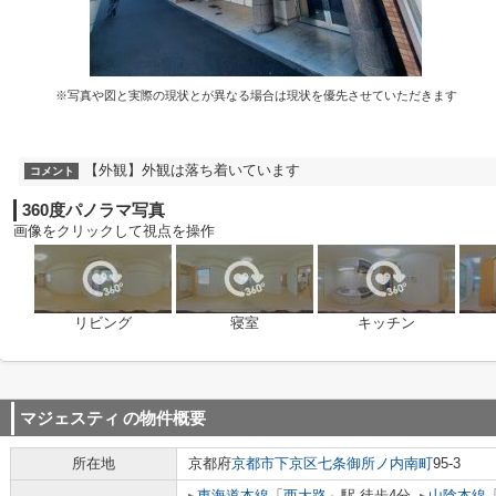
※写真や図と実際の現状とが異なる場合は現状を優先させていただきます
【外観】外観は落ち着いています
コメント
360度パノラマ写真
画像をクリックして視点を操作
リビング
寝室
キッチン
マジェスティ
の物件概要
所在地
京都府
京都市下京区
七条御所ノ内南町
95-3
東海道本線
「
西大路
」駅 徒歩4分
山陰本線