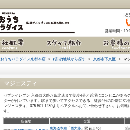
営業時間：10:0
のおうちパラダイス京都本店
>
(賃貸)地域から探す
>
京都市下京区
>
マ
マジェスティ
セブンイレブン 京都西大路八条北店まで徒歩4分と近場にコンビニがある
ターが付いています。駅まで歩いてアクセスできる、徒歩4分の距離に立
マジェスティ。075-501-1230よりベアクルへお問い合わせ下さい。お
す。
所在地
交通
東海道本線
「
西大路
」駅 徒歩4分
築