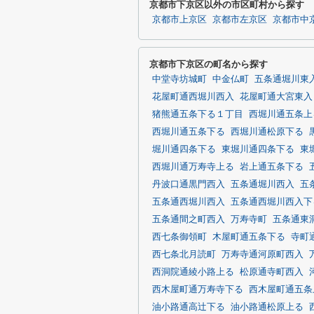
京都市下京区以外の市区町村から探す
京都市上京区
京都市左京区
京都市中
京都市下京区の町名から探す
中堂寺坊城町
中金仏町
五条通堀川東
花屋町通西堀川西入
花屋町通大宮東入
猪熊通五条下る１丁目
西堀川通五条上
西堀川通五条下る
西堀川通松原下る
堀川通四条下る
東堀川通四条下る
東
西堀川通万寿寺上る
岩上通五条下る
丹波口通黒門西入
五条通堀川西入
五
五条通西堀川西入
五条通西堀川西入下
五条通間之町西入
万寿寺町
五条通東
西七条御領町
木屋町通五条下る
寺町
西七条北月読町
万寿寺通河原町西入
西洞院通綾小路上る
松原通寺町西入
西木屋町通万寿寺下る
西木屋町通五条
油小路通高辻下る
油小路通松原上る