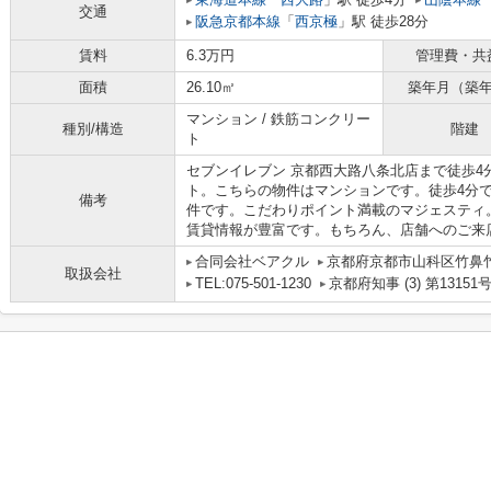
交通
阪急京都本線
「
西京極
」駅 徒歩28分
賃料
6.3万円
管理費・共
面積
26.10㎡
築年月（築
マンション / 鉄筋コンクリー
種別/構造
階建
ト
セブンイレブン 京都西大路八条北店まで徒歩4
ト。こちらの物件はマンションです。徒歩4分
備考
件です。こだわりポイント満載のマジェスティ
賃貸情報が豊富です。もちろん、店舗へのご来
合同会社ベアクル
京都府京都市山科区竹鼻竹ノ
取扱会社
TEL:075-501-1230
京都府知事 (3) 第13151