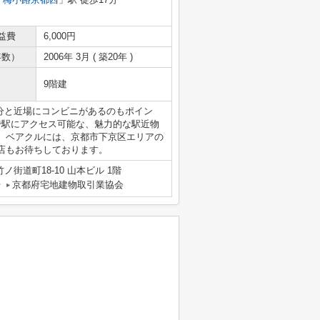
益費
6,000円
年数）
2006年 3月 ( 築20年 )
9階建
分と近場にコンビニがあるのもポイン
で駅にアクセス可能な、魅力的な駅近物
。ベアクルには、京都市下京区エリアの
店もお待ちしております。
街道町18-10 山本ビル 1階
号
京都府宅地建物取引業協会