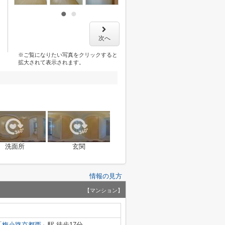
次へ
※ご覧になりたい写真をクリックすると
拡大されて表示されます。
洗面所
玄関
情報の見方
【マンション】
「
梅小路京都西
」駅 徒歩17分