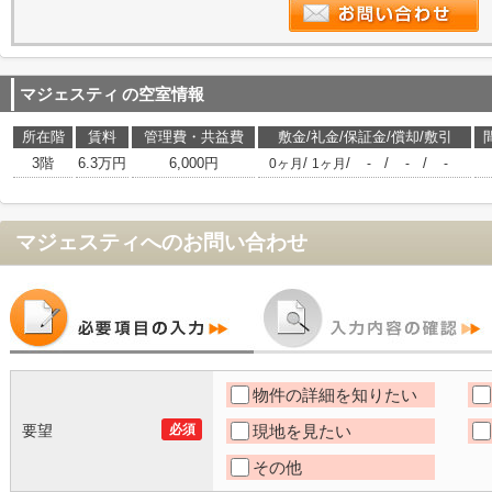
マジェスティ
の空室情報
所在階
賃料
管理費・共益費
敷金/礼金/保証金/償却/敷引
3階
6.3万円
6,000円
/
/
/
/
0ヶ月
1ヶ月
-
-
-
マジェスティ
へのお問い合わせ
物件の詳細を知りたい
要望
必須
現地を見たい
その他