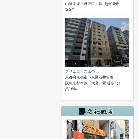
山陰本線「丹波口」駅 徒歩10分
築5年
プリムローズ四条
京都府京都市下京区石井筒町
阪急京都本線「大宮」駅 徒歩5分
築18年