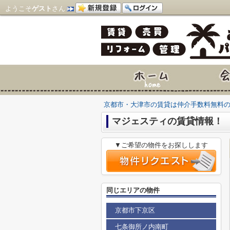
ようこそ
ゲスト
さん
京都市・大津市の賃貸は仲介手数料無料
マジェスティの賃貸情報！
▼ご希望の物件をお探しします
同じエリアの物件
京都市下京区
七条御所ノ内南町