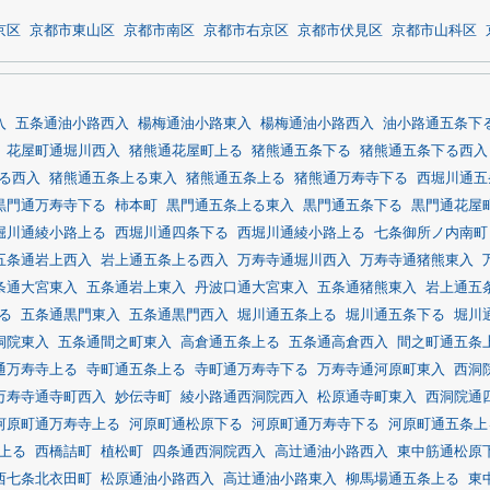
京区
京都市東山区
京都市南区
京都市右京区
京都市伏見区
京都市山科区
入
五条通油小路西入
楊梅通油小路東入
楊梅通油小路西入
油小路通五条下
花屋町通堀川西入
猪熊通花屋町上る
猪熊通五条下る
猪熊通五条下る西入
る西入
猪熊通五条上る東入
猪熊通五条上る
猪熊通万寿寺下る
西堀川通五
黒門通万寿寺下る
柿本町
黒門通五条上る東入
黒門通五条下る
黒門通花屋
堀川通綾小路上る
西堀川通四条下る
西堀川通綾小路上る
七条御所ノ内南町
五条通岩上西入
岩上通五条上る西入
万寿寺通堀川西入
万寿寺通猪熊東入
条通大宮東入
五条通岩上東入
丹波口通大宮東入
五条通猪熊東入
岩上通五
る
五条通黒門東入
五条通黒門西入
堀川通五条上る
堀川通五条下る
堀川
洞院東入
五条通間之町東入
高倉通五条上る
五条通高倉西入
間之町通五条
通万寿寺上る
寺町通五条上る
寺町通万寿寺下る
万寿寺通河原町東入
西洞
万寿寺通寺町西入
妙伝寺町
綾小路通西洞院西入
松原通寺町東入
西洞院通
河原町通万寿寺上る
河原町通松原下る
河原町通万寿寺下る
河原町通五条上
上る
西橋詰町
植松町
四条通西洞院西入
高辻通油小路西入
東中筋通松原
西七条北衣田町
松原通油小路西入
高辻通油小路東入
柳馬場通五条上る
東