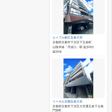
エイブル創久五条大宮
京都府京都市下京区下五条町
山陰本線「丹波口」駅 徒歩9分
築35年
リーガル京都五条大宮
京都府京都市下京区大宮通五条下る南
門前町