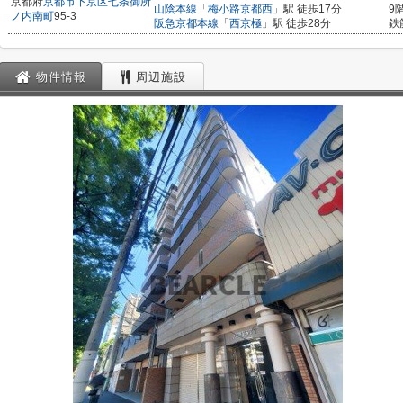
京都府
京都市下京区
七条御所
山陰本線
「
梅小路京都西
」駅 徒歩17分
9
ノ内南町
95-3
阪急京都本線
「
西京極
」駅 徒歩28分
鉄
物件情報
周辺施設