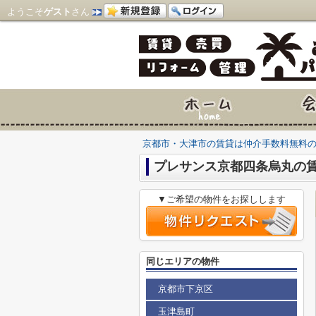
ようこそ
ゲスト
さん
京都市・大津市の賃貸は仲介手数料無料
プレサンス京都四条烏丸の
▼ご希望の物件をお探しします
同じエリアの物件
京都市下京区
玉津島町