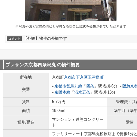
※写真や図と実際の現状とが異なる場合は現状を優先させていただきます
【外観】物件の外観です
コメント
プレサンス京都四条烏丸
の物件概要
所在地
京都府
京都市下京区
玉津島町
京都市営烏丸線
「
四条
」駅 徒歩6分
阪急京
交通
京阪本線
「
清水五条
」駅 徒歩13分
賃料
5.7万円
管理費・共
面積
19.05㎡
築年月（築
マンション / 鉄筋コンクリー
種別/構造
階建
ト
ファミリーマート京都烏丸松原店まで徒歩1分