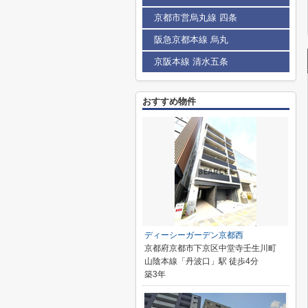
京都市営烏丸線 四条
阪急京都本線 烏丸
京阪本線 清水五条
おすすめ物件
ディーシーガーデン京都西
京都府京都市下京区中堂寺壬生川町
山陰本線「丹波口」駅 徒歩4分
築3年