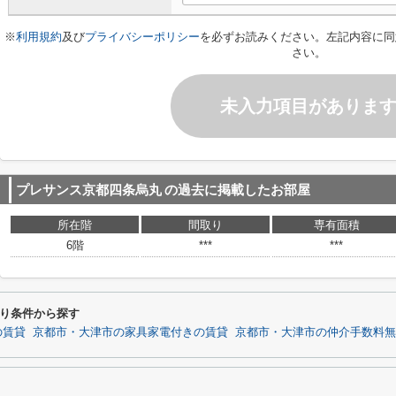
※
利用規約
及び
プライバシーポリシー
を必ずお読みください。左記内容に同
さい。
未入力項目がありま
プレサンス京都四条烏丸
の過去に掲載したお部屋
所在階
間取り
専有面積
6階
***
***
り条件から探す
の賃貸
京都市・大津市の家具家電付きの賃貸
京都市・大津市の仲介手数料無