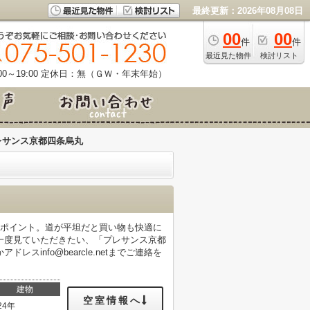
最終更新：2026年08月08日
00
00
件
件
最近見た物件
検討リスト
0～19:00
定休日：無（ＧＷ・年末年始）
レサンス京都四条烏丸
もポイント。道が平坦だと買い物も快適に
一度見ていただきたい、「プレサンス京都
レスinfo@bearcle.netまでご連絡を
建物
空室情報へ
24年