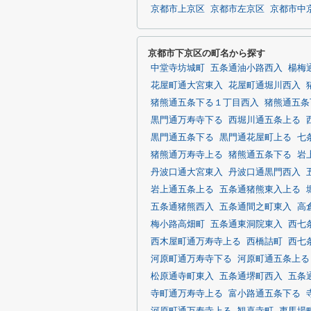
京都市上京区
京都市左京区
京都市中
京都市下京区の町名から探す
中堂寺坊城町
五条通油小路西入
楊梅
花屋町通大宮東入
花屋町通堀川西入
猪熊通五条下る１丁目西入
猪熊通五条
黒門通万寿寺下る
西堀川通五条上る
黒門通五条下る
黒門通花屋町上る
七
猪熊通万寿寺上る
猪熊通五条下る
岩
丹波口通大宮東入
丹波口通黒門西入
岩上通五条上る
五条通猪熊東入上る
五条通猪熊西入
五条通間之町東入
高
梅小路高畑町
五条通東洞院東入
西七
西木屋町通万寿寺上る
西橋詰町
西七
河原町通万寿寺下る
河原町通五条上る
松原通寺町東入
五条通堺町西入
五条
寺町通万寿寺上る
富小路通五条下る