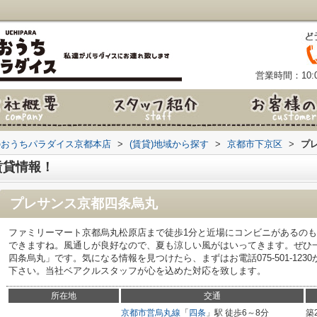
営業時間：10:0
のおうちパラダイス京都本店
>
(賃貸)地域から探す
>
京都市下京区
>
プ
賃貸情報！
プレサンス京都四条烏丸
ファミリーマート京都烏丸松原店まで徒歩1分と近場にコンビニがあるの
できますね。風通しが良好なので、夏も涼しい風がはいってきます。ぜひ
四条烏丸」です。気になる情報を見つけたら、まずはお電話075-501-1230かアド
下さい。当社ベアクルスタッフが心を込めた対応を致します。
所在地
交通
京都市営烏丸線
「
四条
」駅 徒歩6～8分
築