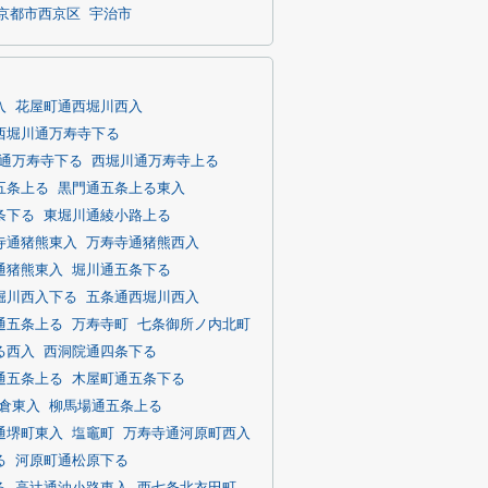
京都市西京区
宇治市
入
花屋町通西堀川西入
西堀川通万寿寺下る
通万寿寺下る
西堀川通万寿寺上る
五条上る
黒門通五条上る東入
条下る
東堀川通綾小路上る
寺通猪熊東入
万寿寺通猪熊西入
通猪熊東入
堀川通五条下る
堀川西入下る
五条通西堀川西入
通五条上る
万寿寺町
七条御所ノ内北町
る西入
西洞院通四条下る
通五条上る
木屋町通五条下る
倉東入
柳馬場通五条上る
通堺町東入
塩竈町
万寿寺通河原町西入
る
河原町通松原下る