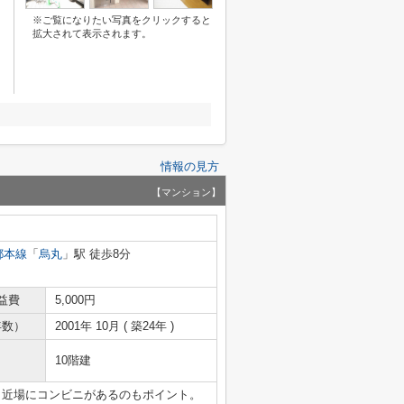
※ご覧になりたい写真をクリックすると
拡大されて表示されます。
情報の見方
【マンション】
都本線
「
烏丸
」駅 徒歩8分
益費
5,000円
年数）
2001年 10月 ( 築24年 )
10階建
と近場にコンビニがあるのもポイント。