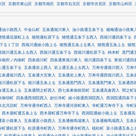
京区
京都市東山区
京都市南区
京都市右京区
京都市伏見区
京都市山科区
通油小路西入
中金仏町
五条通堀川東入
油小路通五条下る
楊梅通油小路東
猪熊通花屋町上る
猪熊通松原下る
猪熊通五条下る西入
西堀川通四条下る
下る１丁目
西堀川通綾小路上る
猪熊通五条上る東入
猪熊通五条上る
猪熊
西堀川通五条上る西入
西堀川通五条下る
西堀川通松原下る
柿本町
黒門通
条御所ノ内南町
四条堀川町
四条通東堀川東入
堀川通四条下る
東堀川通四
上通五条下る
五条通岩上西入
岩上通五条上る西入
万寿寺通堀川西入
万寿
五条通堀川西入
五条通大宮東入
五条通岩上東入
万寿寺通西堀川西入
五条
堀川通松原下る
堀川通五条上る
五条通黒門西入
五条通黒門東入
五条通西
倉通五条上る
五条通間之町西入
西七条東御前田町
五条通高倉西入
間之町
条御領町
四条通西洞院西入
妙伝寺町
綾小路通西洞院西入
西洞院通四条下
条北月読町
万寿寺通寺町西入
万寿寺通河原町東入
寺町通万寿寺下る
寺町
西木屋町通五条上る
西木屋町通万寿寺下る
西洞院通綾小路上る
五条通高
通富小路東入
五条通富小路西入
五条通柳馬場東入
五条通柳馬場西入
五条
寺町通松原下る
松原通寺町西入
万寿寺通寺町西入
植松町
富小路通五条上