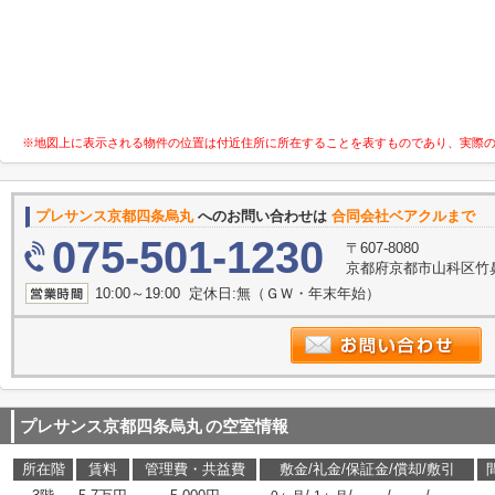
※地図上に表示される物件の位置は付近住所に所在することを表すものであり、実際
プレサンス京都四条烏丸
へのお問い合わせは
合同会社ベアクルまで
075-501-1230
〒607-8080
京都府京都市山科区竹鼻竹
10:00～19:00 定休日:無（ＧＷ・年末年始）
プレサンス京都四条烏丸
の空室情報
所在階
賃料
管理費・共益費
敷金/礼金/保証金/償却/敷引