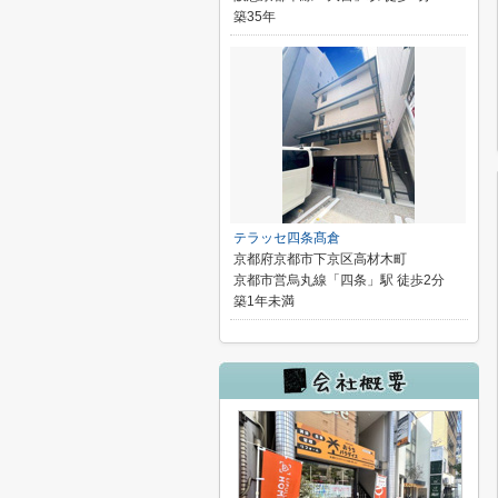
築35年
テラッセ四条髙倉
京都府京都市下京区高材木町
京都市営烏丸線「四条」駅 徒歩2分
築1年未満