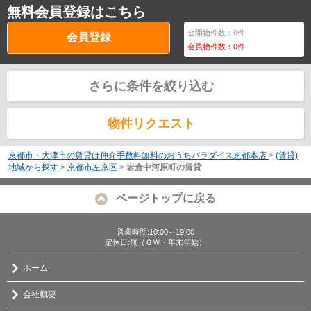
無料会員登録はこちら
公開物件数：
0
件
会員登録
会員物件数：
0
件
さらに条件を絞り込む
物件リクエスト
京都市・大津市の賃貸は仲介手数料無料のおうちパラダイス京都本店
>
(賃貸)
地域から探す
>
京都市左京区
>
岩倉中河原町の賃貸
ページトップに戻る
営業時間:10:00～19:00
定休日:無（ＧＷ・年末年始）
ホーム
会社概要