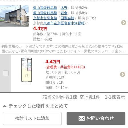
叡山電鉄鞍馬線
「
木野
」駅 徒歩2分
叡山電鉄鞍馬線
「
岩倉
」駅 徒歩9分
京都市営烏丸線
「
国際会館
」駅 徒歩19分
京都府
京都市左京区
岩倉中河原町
26
4.4
万円
築年数：築27年 ｜募集中：
1室
階数：2階建
初期費用のカード決済ができます♪この物件は駅から徒歩2分の物件です♪行動範
囲が広がる2駅利用可能な物件です♪こだわりポイント満載のサンフローラ宝ヶ池
♪気になる情報を見つけたら、...
4.4
万
円
(管理費・共益費 6,000円)
敷：0ヶ月｜礼：0ヶ月
所在階：1階
間取り：1K
面積：24.19㎡
該当公開件数
1
棟 空き数
1
件
1-1
棟表示
チェックした物件をまとめて
検討リストに追加
お問い合わせ