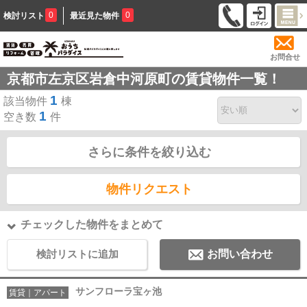
0
0
検討リスト
最近見た物件
お問合せ
京都市左京区岩倉中河原町の賃貸物件一覧！
1
該当物件
棟
1
空き数
件
さらに条件を絞り込む
物件リクエスト
チェックした物件をまとめて
検討リストに追加
お問い合わせ
サンフローラ宝ヶ池
賃貸｜アパート