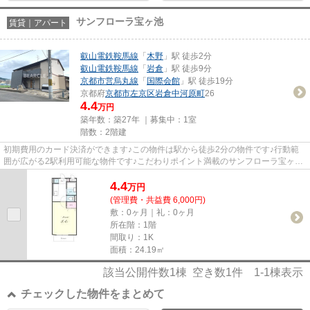
サンフローラ宝ヶ池
賃貸｜アパート
叡山電鉄鞍馬線
「
木野
」駅 徒歩2分
叡山電鉄鞍馬線
「
岩倉
」駅 徒歩9分
京都市営烏丸線
「
国際会館
」駅 徒歩19分
京都府
京都市左京区
岩倉中河原町
26
4.4
万円
築年数：築27年 ｜募集中：
1室
階数：2階建
初期費用のカード決済ができます♪この物件は駅から徒歩2分の物件です♪行動範
囲が広がる2駅利用可能な物件です♪こだわりポイント満載のサンフローラ宝ヶ池
♪気になる情報を見つけたら、...
4.4
万
円
(管理費・共益費 6,000円)
敷：0ヶ月｜礼：0ヶ月
所在階：1階
間取り：1K
面積：24.19㎡
該当公開件数
1
棟 空き数
1
件
1-1
棟表示
チェックした物件をまとめて