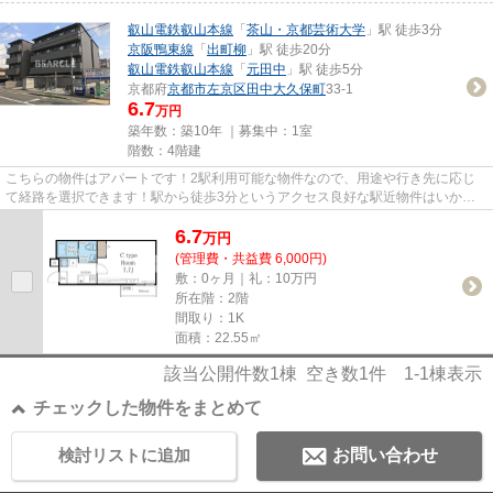
叡山電鉄叡山本線
「
茶山・京都芸術大学
」駅 徒歩3分
京阪鴨東線
「
出町柳
」駅 徒歩20分
叡山電鉄叡山本線
「
元田中
」駅 徒歩5分
京都府
京都市左京区
田中大久保町
33-1
6.7
万円
築年数：築10年 ｜募集中：
1室
階数：4階建
こちらの物件はアパートです！2駅利用可能な物件なので、用途や行き先に応じ
て経路を選択できます！駅から徒歩3分というアクセス良好な駅近物件はいかが
ですか！こだわりポイント満載...
6.7
万
円
(管理費・共益費 6,000円)
敷：0ヶ月｜礼：10万円
所在階：2階
間取り：1K
面積：22.55㎡
該当公開件数
1
棟 空き数
1
件
1-1
棟表示
チェックした物件をまとめて
検討リストに追加
お問い合わせ