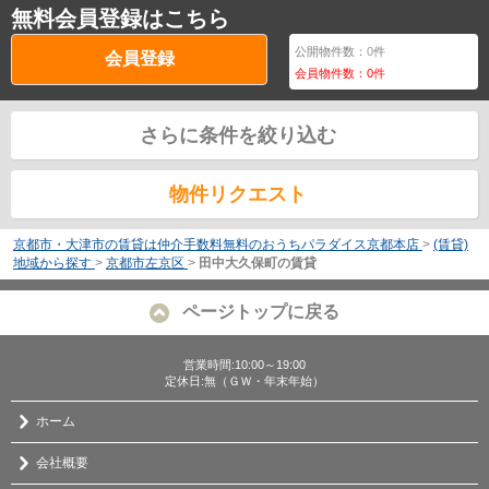
無料会員登録はこちら
公開物件数：
0
件
会員登録
会員物件数：
0
件
さらに条件を絞り込む
物件リクエスト
京都市・大津市の賃貸は仲介手数料無料のおうちパラダイス京都本店
>
(賃貸)
地域から探す
>
京都市左京区
>
田中大久保町の賃貸
ページトップに戻る
営業時間:10:00～19:00
定休日:無（ＧＷ・年末年始）
ホーム
会社概要