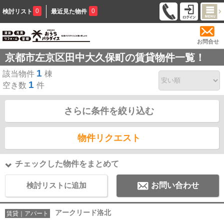
0
0
検討リスト
最近見た物件
お問合せ
京都市左京区田中大久保町の賃貸物件一覧！
1
該当物件
棟
1
空き数
件
さらに条件を絞り込む
物件リクエスト
チェックした物件をまとめて
検討リストに追加
お問い合わせ
アークリード洛北
賃貸｜アパート