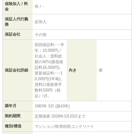
保険加入 / 料
有 / -
金
保証人代行義
必加入
務
保証会社
その他
初回保証料･･･学
生：10,000円／
社会人：賃料総
額の40%(最低保
証料16,000円)。
保証会社詳細
向き
南
更新保証料･･･1
0,000円(1年毎)。
賃料口座振替手
数料330円（税
込）/月。
築年月
1983年 3月 (築43年)
契約期間
定期借家 2028年3月20日まで
種別/構造
マンション/鉄骨鉄筋コンクリート