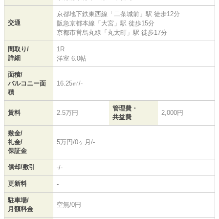
京都地下鉄東西線
「
二条城前
」駅 徒歩12分
交通
阪急京都本線
「
大宮
」駅 徒歩15分
京都市営烏丸線
「
丸太町
」駅 徒歩17分
間取り/
1R
詳細
洋室 6.0帖
面積/
バルコニー面
16.25㎡/-
積
管理費・
賃料
2.5万円
2,000円
共益費
敷金/
礼金/
5万円/0ヶ月/-
保証金
償却/敷引
-/-
更新料
-
駐車場/
空無/0円
月額料金