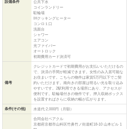
設備条件
公共下水
コインランドリー
駐輪場
IHクッキングヒーター
コンロ１口
洗面台
シャワー
エアコン
光ファイバー
オートロック
初期費用カード決済可
クレジットカードで初期費用がお支払いいただけるの
で、決済の手間が軽減できます。女性のみ入居可能な
お住まいです。こちらの物件は家賃5万円以下でご契
備考
約いただけます。南向きの部屋は明るい光を取り込み
やすいです。2駅利用できる場所にあり、アクセスが
便利です。駐輪場付きの物件です。押入収納ボックス
を設置すればさらに収納の幅が広がります。
条件(その他)
水道代:2,000円（月額）
合同会社ベアクル
京都府京都市山科区竹鼻竹ノ街道町18-10 山本ビル 1