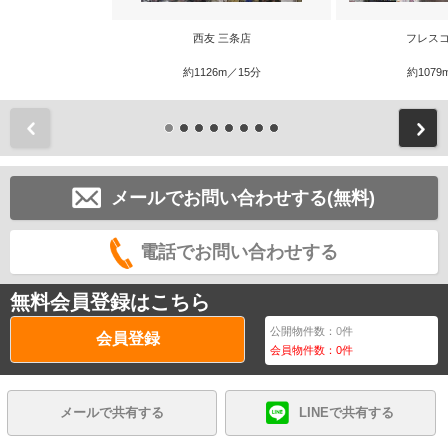
西友 三条店
フレスコ
約1126m／15分
約1079
前
メールでお問い合わせする(無料)
電話でお問い合わせする
無料会員登録はこちら
公開物件数：
0
件
会員登録
会員物件数：
0
件
メールで共有する
LINEで共有する