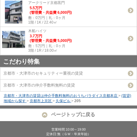
アークリード京都黒門
5.5
万
円
(管理費・共益費 6,000円)
敷：0万円｜礼：0ヶ月
1階 / 1K / 22.40㎡
木船ハイツ
3.7
万
円
(管理費・共益費 5,000円)
敷：5万円｜礼：0ヶ月
3階 / 1R / 18.00㎡
こだわり特集
京都市・大津市のセキュリティー重視の賃貸
京都市・大津市の仲介手数料無料の賃貸
京都市・大津市の賃貸は仲介手数料無料のおうちパラダイス京都本店
>
(賃貸)
地域から探す
>
京都市上京区
>
久保ビル
>
205
ページトップに戻る
営業時間:10:00～19:00
定休日:無（ＧＷ・年末年始）