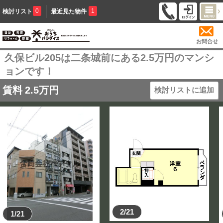
0
1
検討リスト
最近見た物件
お問合せ
久保ビル205は二条城前にある2.5万円のマンシ
ョンです！
賃料
2.5
万円
検討リストに追加
2/21
1/21