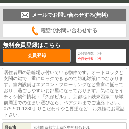
メールでお問い合わせする(無料)
電話でお問い合わせする
無料会員登録はこちら
公開物件数：
0
件
会員登録
会員物件数：
0
件
居住者用の駐輪場が付いている物件です。オートロックと
玄関の鍵で二重にロックできるので防犯対策につながりま
す。室内設備はエアコン・フローリングなど豊富に揃って
おり、過ごしやすいお部屋になっております。気になるイ
チオシ物件情報：「久保ビル」。京都地下鉄東西線二条城
前周辺での住まい選びなら、ベアクルまでご連絡下さい。
075-501-1230よりこだわりやご要望など、お気軽にお電話
下さい。
所在地
京都府
京都市上京区
中務町
491-81