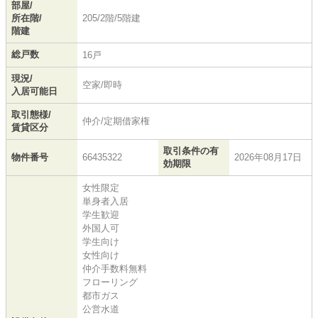
部屋/
所在階/
205/2階/5階建
階建
総戸数
16戸
現況/
空家/即時
入居可能日
取引態様/
仲介/定期借家権
賃貸区分
取引条件の有
物件番号
66435322
2026年08月17日
効期限
女性限定
単身者入居
学生歓迎
外国人可
学生向け
女性向け
仲介手数料無料
フローリング
都市ガス
公営水道