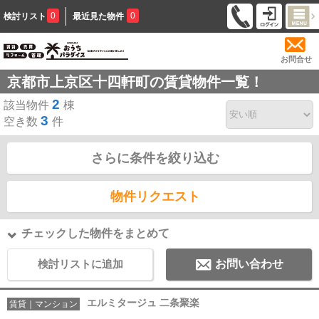
0
0
検討リスト
最近見た物件
お問合せ
京都市上京区十四軒町の賃貸物件一覧！
2
該当物件
棟
3
空き数
件
さらに条件を絞り込む
物件リクエスト
チェックした物件をまとめて
検討リストに追加
お問い合わせ
エルミタージュ 二条聚楽
賃貸｜マンション