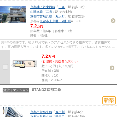
京都地下鉄東西線
「
二条
」駅 徒歩13分
山陰本線
「
二条
」駅 徒歩13分
京都市営烏丸線
「
丸太町
」駅 徒歩22分
京都府
京都市上京区
十四軒町
413-30
7.2
万円
築年数：築6年 ｜募集中：
1室
階数：4階建
築3年の物件です。徒歩13分で駅へのアクセスができる物件です。賃貸物件で
す。室内環境も整っています。多くの方からご好評頂いているエルミタージュ 二
条聚楽のご紹介です。できるだ...
7.2
万
円
(管理費・共益費 5,000円)
敷：3万円｜礼：5万円
所在階：3階
間取り：1K
面積：28.06㎡
STANDZ京都二条
賃貸｜マンション
京都市営烏丸線
「
今出川
」駅 徒歩6分
京都市営烏丸線
「
鞍馬口
」駅 徒歩15分