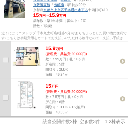
京阪鴨東線
「
出町柳
」駅 徒歩20分
京都府
京都市上京区
千本通出水下る
十四軒町410
15
15.9
万円～
万円
築年数：築1年未満 ｜募集中：
2室
階数：7階建
近くにはミニストップ 千本丸太町店(徒歩5分)がありちょっとした買い物に便利で
す♪こちらは初期費用をカードでお支払いいただける物件なので、支払い手続きの
手間が省けます♪駅から徒...
15.9
万
円
(管理費・共益費 20,000円)
敷：7.95万円｜礼：0ヶ月
所在階：5階
間取り：2LDK
面積：49.34㎡
15
万
円
(管理費・共益費 20,000円)
敷：7.5万円｜礼：0ヶ月
所在階：6階
間取り：1LDK＋1S(納戸)
面積：48.33㎡
該当公開件数
2
棟 空き数
3
件
1-2
棟表示