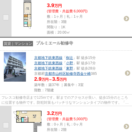
3.9
万
円
(管理費・共益費 6,000円)
敷：1ヶ月｜礼：1ヶ月
所在階：3階
間取り：1K
面積：20.00㎡
プルミエール勧修寺
賃貸｜マンション
京都地下鉄東西線
「
椥辻
」駅 徒歩15分
京都地下鉄東西線
「
小野
」駅 徒歩17分
京都地下鉄東西線
「
東野
」駅 徒歩28分
京都府
京都市山科区
勧修寺西金ケ崎
385
2.9
3.5
万円～
万円
築年数：築37年 ｜募集中：
3室
階数：7階建
フレスコ勧修寺店まで125mです。駅までのアクセスが良い、徒歩15分のところ
に位置する物件です。防犯対策もバッチリなマンションタイプの物件です。「プ
ルミエール勧修寺」のここがイ...
3.2
万
円
(管理費・共益費 5,000円)
敷：0ヶ月｜礼：0ヶ月
所在階：2階