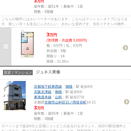
3
万円
築年数：築51年 ｜募集中：
1室
階数：5階建
こちらの物件にはエレベーターがあります。こちらはマンションタイプになりま
す。新しい日々を送るにふさわしい、きれいな室内です。当社イチオシの物件の
「サンレモトーヨーハイツ」...
3
万
円
(管理費・共益費 3,000円)
敷：0万円｜礼：0万円
所在階：5階
間取り：1K
面積：21.00㎡
ジュネス東條
賃貸｜マンション
京都地下鉄東西線
「
御陵
」駅 徒歩6分
京阪京津線
「
御陵
」駅 徒歩6分
東海道本線
「
山科
」駅 徒歩27分
京都府
京都市山科区
日ノ岡堤谷町
10-21
3
万円
築年数：築55年 ｜募集中：
1室
階数：3階建
ローソンまで徒歩6分と近場にコンビニがあるのもポイント。好評の駅近物件と
なっており、駅より徒歩6分に立地しています。防犯対策もバッチリなマンショ