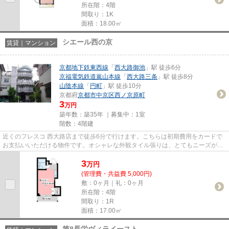
所在階：4階
間取り：1K
面積：18.00㎡
シエール西の京
賃貸｜マンション
京都地下鉄東西線
「
西大路御池
」駅 徒歩6分
京福電気鉄道嵐山本線
「
西大路三条
」駅 徒歩8分
山陰本線
「
円町
」駅 徒歩10分
京都府
京都市中京区
西ノ京原町
3
万円
築年数：築35年 ｜募集中：
1室
階数：4階建
近くのフレスコ 西大路店まで徒歩6分で行けます。こちらは初期費用をカードで
お支払いいただける物件です。オシャレな外観タイル張りは、とてもニーズが高
い物件です。ぜひ一度見てい...
3
万
円
(管理費・共益費 5,000円)
敷：0ヶ月｜礼：0ヶ月
所在階：4階
間取り：1R
面積：17.00㎡
第8長栄ヴィライースト