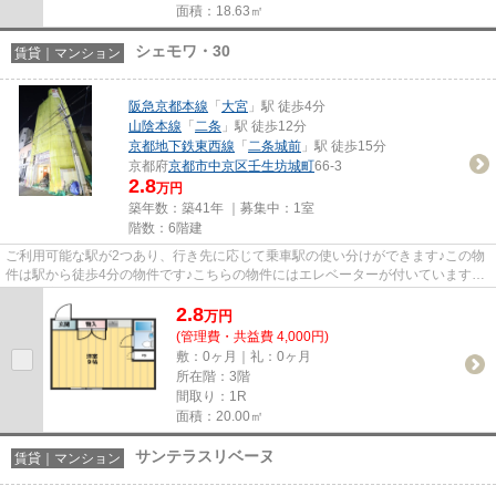
面積：18.63㎡
シェモワ・30
賃貸｜マンション
阪急京都本線
「
大宮
」駅 徒歩4分
山陰本線
「
二条
」駅 徒歩12分
京都地下鉄東西線
「
二条城前
」駅 徒歩15分
京都府
京都市中京区
壬生坊城町
66-3
2.8
万円
築年数：築41年 ｜募集中：
1室
階数：6階建
ご利用可能な駅が2つあり、行き先に応じて乗車駅の使い分けができます♪この物
件は駅から徒歩4分の物件です♪こちらの物件にはエレベーターが付いています♪
ぜひ一度見ていただきたい、「...
2.8
万
円
(管理費・共益費 4,000円)
敷：0ヶ月｜礼：0ヶ月
所在階：3階
間取り：1R
面積：20.00㎡
サンテラスリベーヌ
賃貸｜マンション