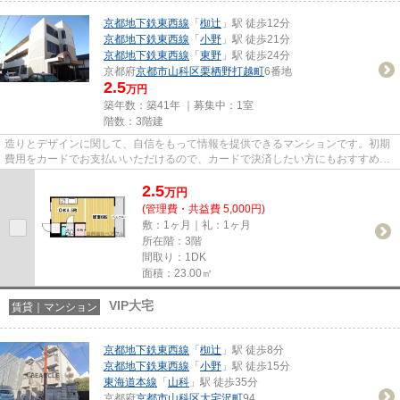
京都地下鉄東西線
「
椥辻
」駅 徒歩12分
京都地下鉄東西線
「
小野
」駅 徒歩21分
京都地下鉄東西線
「
東野
」駅 徒歩24分
京都府
京都市山科区
栗栖野打越町
6番地
2.5
万円
築年数：築41年 ｜募集中：
1室
階数：3階建
造りとデザインに関して、自信をもって情報を提供できるマンションです。初期
費用をカードでお支払いいただけるので、カードで決済したい方にもおすすめで
す。駅まで徒歩12分と、立地...
2.5
万
円
(管理費・共益費 5,000円)
敷：1ヶ月｜礼：1ヶ月
所在階：3階
間取り：1DK
面積：23.00㎡
VIP大宅
賃貸｜マンション
京都地下鉄東西線
「
椥辻
」駅 徒歩8分
京都地下鉄東西線
「
小野
」駅 徒歩15分
東海道本線
「
山科
」駅 徒歩35分
京都府
京都市山科区
大宅沢町
94