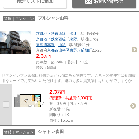
検討リストに追加
お問い合わせ
プルシャン山科
賃貸｜マンション
京都地下鉄東西線
「
椥辻
」駅 徒歩8分
京都地下鉄東西線
「
東野
」駅 徒歩6分
東海道本線
「
山科
」駅 徒歩21分
京都府
京都市山科区
東野八反畑町
21-25
2.3
万円
築年数：築36年 ｜募集中：
1室
階数：5階建
セブンイレブン京都山科東野店が75mにある物件です。こちらの物件では初期費
用をカードでお支払いいただけます。魅力も多い賃貸物件はいかがでしょうか。
こだわりポイント満載のプルシ...
2.3
万
円
(管理費・共益費 3,000円)
敷：0万円｜礼：3万円
所在階：5階
間取り：1K
面積：15.51㎡
シャトレ森田
賃貸｜マンション