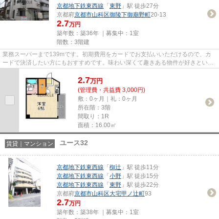
京都地下鉄東西線
「
東野
」駅 徒歩27分
京都府
京都市山科区
御陵下御廟野町
20-13
2.7
万円
築年数：築36年 ｜募集中：
1室
階数：3階建
業務スーパーまで139mです。初期費用をカードでお支払いいただけるので、カ
ードで決済したい方にもおすすめです。味わい深くて趣きある物件が好きという
方はこちらの中古物件はいかが...
2.7
万
円
(管理費・共益費 3,000円)
敷：0ヶ月｜礼：0ヶ月
所在階：3階
間取り：1R
面積：16.00㎡
ユース32
賃貸｜マンション
京都地下鉄東西線
「
椥辻
」駅 徒歩11分
京都地下鉄東西線
「
小野
」駅 徒歩15分
京都地下鉄東西線
「
東野
」駅 徒歩22分
京都府
京都市山科区
大宅甲ノ辻町
93
2.7
万円
築年数：築38年 ｜募集中：
1室