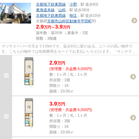
京都地下鉄東西線
「
小野
」駅 徒歩8分
東海道本線
「
山科
」駅 徒歩38分
京都地下鉄東西線
「
椥辻
」駅 徒歩10分
京都府
京都市山科区
勧修寺平田町
95
2.9
3.9
万円～
万円
築年数：築35年 ｜募集中：
3室
階数：3階建
マツヤスーパー大宅まで149mです。徒歩8分に駅のある、ニーズの高い物件で
す。こちらの物件では初期費用をカードでお支払いいただけます。「サンテラス
リベーヌ」のここがイチオシ。京...
2.9
万
円
(管理費・共益費 6,000円)
敷：1ヶ月｜礼：1ヶ月
所在階：1階
間取り：1K
面積：20.00㎡
3.9
万
円
(管理費・共益費 6,000円)
敷：1ヶ月｜礼：1ヶ月
所在階：3階
間取り：1K
面積：20.00㎡