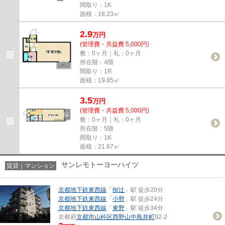
間取り：1K
面積：18.23㎡
2.9
万
円
(管理費・共益費 5,000円)
敷：0ヶ月｜礼：0ヶ月
所在階：4階
間取り：1R
面積：19.85㎡
3.5
万
円
(管理費・共益費 5,000円)
敷：0ヶ月｜礼：0ヶ月
所在階：5階
間取り：1K
面積：21.87㎡
サンレモトーヨーハイツ
賃貸｜マンション
京都地下鉄東西線
「
椥辻
」駅 徒歩20分
京都地下鉄東西線
「
小野
」駅 徒歩24分
京都地下鉄東西線
「
東野
」駅 徒歩34分
京都府
京都市山科区
西野山中鳥井町
92-2