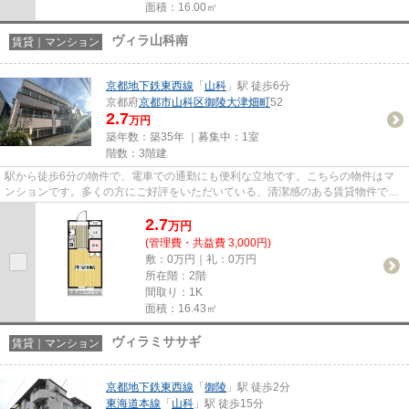
面積：16.00㎡
ヴィラ山科南
賃貸｜マンション
京都地下鉄東西線
「
山科
」駅 徒歩6分
京都府
京都市山科区
御陵大津畑町
52
2.7
万円
築年数：築35年 ｜募集中：
1室
階数：3階建
駅から徒歩6分の物件で、電車での通勤にも便利な立地です。こちらの物件はマ
ンションです。多くの方にご好評をいただいている、清潔感のある賃貸物件で
す。多くの方からご好評頂いてい...
2.7
万
円
(管理費・共益費 3,000円)
敷：0万円｜礼：0万円
所在階：2階
間取り：1K
面積：16.43㎡
ヴィラミササギ
賃貸｜マンション
京都地下鉄東西線
「
御陵
」駅 徒歩2分
東海道本線
「
山科
」駅 徒歩15分