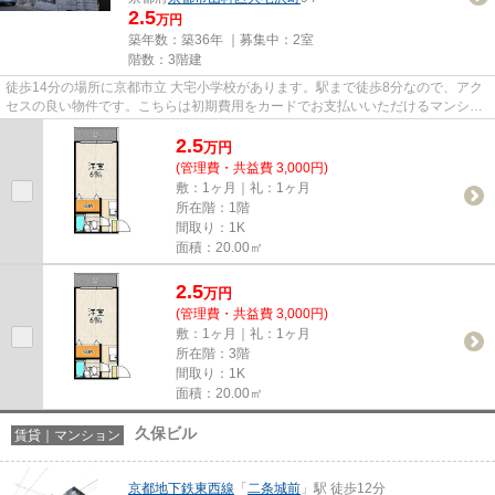
2.5
万円
築年数：築36年 ｜募集中：
2室
階数：3階建
徒歩14分の場所に京都市立 大宅小学校があります。駅まで徒歩8分なので、アク
セスの良い物件です。こちらは初期費用をカードでお支払いいただけるマンショ
ンです。ぜひ一度見ていただ...
2.5
万
円
(管理費・共益費 3,000円)
敷：1ヶ月｜礼：1ヶ月
所在階：1階
間取り：1K
面積：20.00㎡
2.5
万
円
(管理費・共益費 3,000円)
敷：1ヶ月｜礼：1ヶ月
所在階：3階
間取り：1K
面積：20.00㎡
久保ビル
賃貸｜マンション
京都地下鉄東西線
「
二条城前
」駅 徒歩12分