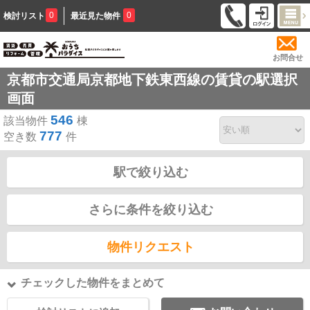
0
0
検討リスト
最近見た物件
お問合せ
京都市交通局京都地下鉄東西線の賃貸の駅選択
画面
546
該当物件
棟
777
空き数
件
駅で絞り込む
さらに条件を絞り込む
物件リクエスト
チェックした物件をまとめて