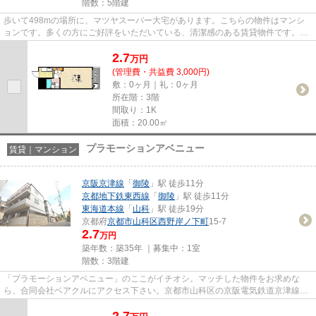
階数：5階建
歩いて498mの場所に、マツヤスーパー大宅があります。こちらの物件はマンシ
ョンです。多くの方にご好評をいただいている、清潔感のある賃貸物件です。ぜ
ひ一度見ていただきたい、「ユ...
2.7
万
円
(管理費・共益費 3,000円)
敷：0ヶ月｜礼：0ヶ月
所在階：3階
間取り：1K
面積：20.00㎡
プラモーションアベニュー
賃貸｜マンション
京阪京津線
「
御陵
」駅 徒歩11分
京都地下鉄東西線
「
御陵
」駅 徒歩11分
東海道本線
「
山科
」駅 徒歩19分
京都府
京都市山科区
西野岸ノ下町
15-7
2.7
万円
築年数：築35年 ｜募集中：
1室
階数：3階建
「プラモーションアベニュー」のここがイチオシ。マッチした物件をお求めな
ら、合同会社ベアクルにアクセス下さい。京都市山科区の京阪電気鉄道京津線御
陵駅周辺の物件などお勧めです...
2.7