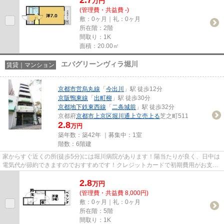
万
円
(管理費・共益費 -)
敷：0ヶ月｜礼：0ヶ月
所在階：2階
間取り：1K
面積：20.00㎡
エバグリーンヴィラ堀川
賃貸｜マンション
京都市営烏丸線
「
今出川
」駅 徒歩12分
京阪鴨東線
「
出町柳
」駅 徒歩30分
京都地下鉄東西線
「
二条城前
」駅 徒歩32分
京都府
京都市上京区
堀川通上立売上る
芝之町511
2.8
万円
築年数：築42年 ｜募集中：
1室
階数：6階建
家からすぐ近くの所(徒歩5分)には堀川病院があります！陽当たりが良く、日中は
電気代が節約できますのでおすすめです！クレジットカードで初期費用がお支払
いいただけるので、決済の手...
2.8
万
円
(管理費・共益費 8,000円)
敷：0ヶ月｜礼：0ヶ月
所在階：5階
間取り：1K