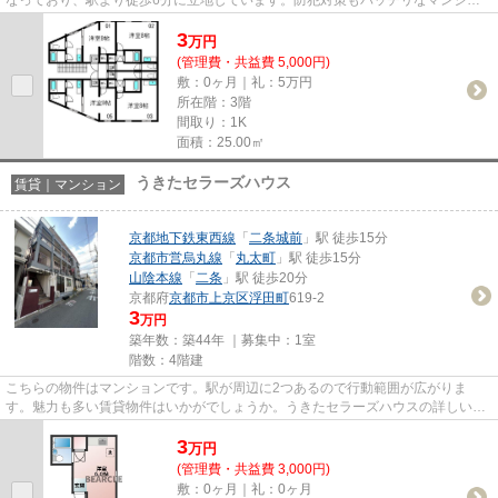
ンタイプの物件です。気になる...
3
万
円
(管理費・共益費 5,000円)
敷：0ヶ月｜礼：5万円
所在階：3階
間取り：1K
面積：25.00㎡
うきたセラーズハウス
賃貸｜マンション
京都地下鉄東西線
「
二条城前
」駅 徒歩15分
京都市営烏丸線
「
丸太町
」駅 徒歩15分
山陰本線
「
二条
」駅 徒歩20分
京都府
京都市上京区
浮田町
619-2
3
万円
築年数：築44年 ｜募集中：
1室
階数：4階建
こちらの物件はマンションです。駅が周辺に2つあるので行動範囲が広がりま
す。魅力も多い賃貸物件はいかがでしょうか。うきたセラーズハウスの詳しい情
報。京都市上京区エリアの物件量...
3
万
円
(管理費・共益費 3,000円)
敷：0ヶ月｜礼：0ヶ月