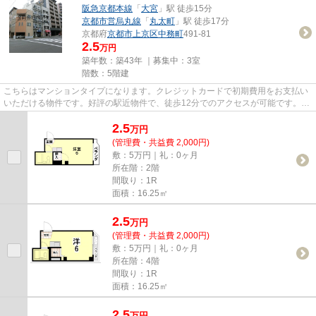
阪急京都本線
「
大宮
」駅 徒歩15分
京都市営烏丸線
「
丸太町
」駅 徒歩17分
京都府
京都市上京区
中務町
491-81
2.5
万円
築年数：築43年 ｜募集中：
3室
階数：5階建
こちらはマンションタイプになります。クレジットカードで初期費用をお支払い
いただける物件です。好評の駅近物件で、徒歩12分でのアクセスが可能です。当
社イチオシの物件の「久保ビ...
2.5
万
円
(管理費・共益費 2,000円)
敷：5万円｜礼：0ヶ月
所在階：2階
間取り：1R
面積：16.25㎡
2.5
万
円
(管理費・共益費 2,000円)
敷：5万円｜礼：0ヶ月
所在階：4階
間取り：1R
面積：16.25㎡
2.5
万
円