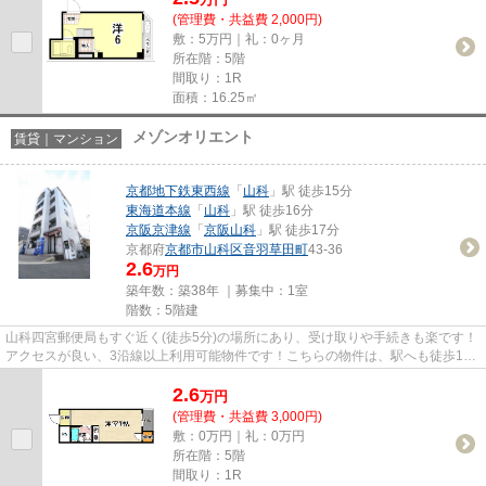
(管理費・共益費 2,000円)
敷：5万円｜礼：0ヶ月
所在階：5階
間取り：1R
面積：16.25㎡
メゾンオリエント
賃貸｜マンション
京都地下鉄東西線
「
山科
」駅 徒歩15分
東海道本線
「
山科
」駅 徒歩16分
京阪京津線
「
京阪山科
」駅 徒歩17分
京都府
京都市山科区
音羽草田町
43-36
2.6
万円
築年数：築38年 ｜募集中：
1室
階数：5階建
山科四宮郵便局もすぐ近く(徒歩5分)の場所にあり、受け取りや手続きも楽です！
アクセスが良い、3沿線以上利用可能物件です！こちらの物件は、駅へも徒歩15
分と歩いてアクセスできます...
2.6
万
円
(管理費・共益費 3,000円)
敷：0万円｜礼：0万円
所在階：5階
間取り：1R