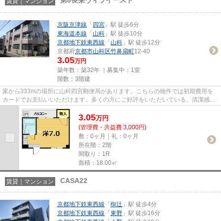
賃貸｜マンション
京阪京津線
「
四宮
」駅 徒歩6分
東海道本線
「
山科
」駅 徒歩10分
京都地下鉄東西線
「
山科
」駅 徒歩12分
京都府
京都市山科区
竹鼻扇町
12-40
3.05
万円
築年数：築32年 ｜募集中：
1室
階数：3階建
家から333mの場所に山科四宮郵便局があります。こちらの物件では初期費用を
カードでお支払いいただけます。多くの方にご好評をいただいている、清潔感の
ある賃貸物件です。第8長栄ヴィ...
3.05
万
円
(管理費・共益費 3,000円)
敷：0ヶ月｜礼：0ヶ月
所在階：2階
間取り：1R
面積：18.00㎡
CASA22
賃貸｜マンション
京都地下鉄東西線
「
椥辻
」駅 徒歩4分
京都地下鉄東西線
「
東野
」駅 徒歩16分