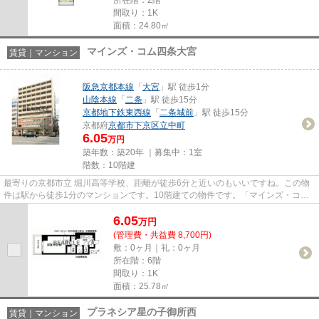
間取り：1K
面積：24.80㎡
マインズ・コム四条大宮
賃貸｜マンション
阪急京都本線
「
大宮
」駅 徒歩1分
山陰本線
「
二条
」駅 徒歩15分
京都地下鉄東西線
「
二条城前
」駅 徒歩15分
京都府
京都市下京区
立中町
6.05
万円
築年数：築20年 ｜募集中：
1室
階数：10階建
最寄りの京都市立 堀川高等学校、距離が徒歩6分と近いのもいいですね。この物
件は駅から徒歩1分のマンションです。10階建ての物件です。「マインズ・コム
四条大宮」の物件情報をお探し...
6.05
万
円
(管理費・共益費 8,700円)
敷：0ヶ月｜礼：0ヶ月
所在階：6階
間取り：1K
面積：25.78㎡
プラネシア星の子御所西
賃貸｜マンション