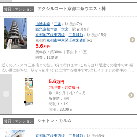
アクシルコート京都二条ウエスト棟
賃貸｜マンション
山陰本線
「
二条
」駅 徒歩7分
阪急京都本線
「
大宮
」駅 徒歩9分
京都地下鉄東西線
「
二条城前
」駅 徒歩15分
京都府
京都市中京区
壬生朱雀町
6-2
5.6
万円
築年数：築30年 ｜募集中：
1室
階数：11階建
近くのフレスコ 三条店まで徒歩3分で行けます♪こちらは11階建ての物件です♪幅
広い層に好評な、駅から徒歩7分に立地する物件です♪当社イチオシの物件の「ア
クシルコート京都二条ウエス...
5.6
万
円
(管理費・共益費 -)
敷：0ヶ月｜礼：0ヶ月
所在階：7階
間取り：1K
面積：23.09㎡
シャトレ・カルム
賃貸｜マンション
京都地下鉄東西線
「
二条城前
」駅 徒歩5分