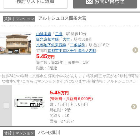
検討リストに追加
お問い合わせ
アルトシュロス四条大宮
賃貸｜マンション
山陰本線
「
二条
」駅 徒歩10分
阪急京都本線
「
大宮
」駅 徒歩8分
京都地下鉄東西線
「
二条城前
」駅 徒歩18分
京都府
京都市中京区
壬生御所ノ内町
5.45
万円
築年数：築22年 ｜募集中：
1室
階数：3階建
徒歩24分の場所に京都市立 淳風小学校があります♪移動範囲が広がる2駅利用可能
な物件です♪こちらはマンションタイプになります♪新着情報：アルトシュロス四
条大宮の空室情報ならコチラ...
5.45
万
円
(管理費・共益費 6,000円)
敷：7万円｜礼：6万円
所在階：2階
間取り：1K
面積：27.26㎡
パンセ堀川
賃貸｜マンション