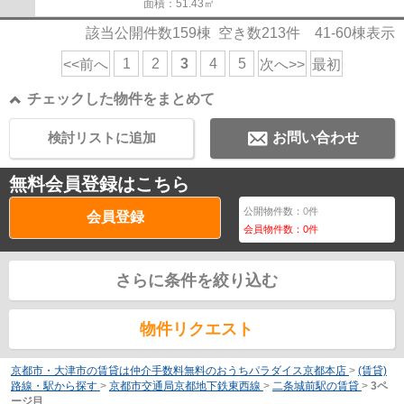
面積：51.43㎡
該当公開件数
159
棟 空き数
213
件
41-60
棟表示
1
2
3
4
5
<<前へ
次へ>>
最初
チェックした物件をまとめて
検討リストに追加
お問い合わせ
無料会員登録はこちら
公開物件数：
0
件
会員登録
会員物件数：
0
件
さらに条件を絞り込む
物件リクエスト
京都市・大津市の賃貸は仲介手数料無料のおうちパラダイス京都本店
>
(賃貸)
路線・駅から探す
>
京都市交通局京都地下鉄東西線
>
二条城前駅の賃貸
>
3ペ
ージ目