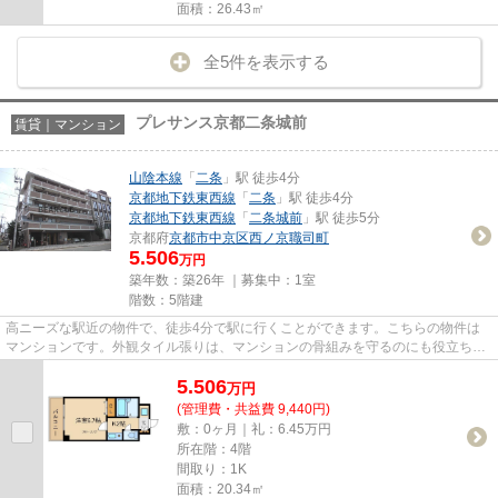
面積：26.43㎡
全5件を表示する
プレサンス京都二条城前
賃貸｜マンション
山陰本線
「
二条
」駅 徒歩4分
京都地下鉄東西線
「
二条
」駅 徒歩4分
京都地下鉄東西線
「
二条城前
」駅 徒歩5分
京都府
京都市中京区
西ノ京職司町
5.506
万円
築年数：築26年 ｜募集中：
1室
階数：5階建
高ニーズな駅近の物件で、徒歩4分で駅に行くことができます。こちらの物件は
マンションです。外観タイル張りは、マンションの骨組みを守るのにも役立ちま
す。新着情報：プレサンス京都...
5.506
万
円
(管理費・共益費 9,440円)
敷：0ヶ月｜礼：6.45万円
所在階：4階
間取り：1K
面積：20.34㎡