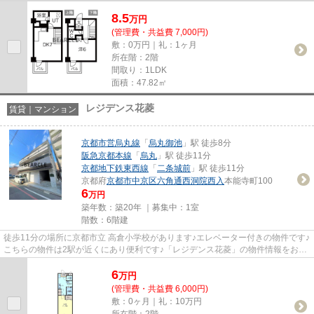
8.5
万
円
(管理費・共益費 7,000円)
敷：0万円｜礼：1ヶ月
所在階：2階
間取り：1LDK
面積：47.82㎡
レジデンス花菱
賃貸｜マンション
京都市営烏丸線
「
烏丸御池
」駅 徒歩8分
阪急京都本線
「
烏丸
」駅 徒歩11分
京都地下鉄東西線
「
二条城前
」駅 徒歩11分
京都府
京都市中京区
六角通西洞院西入
本能寺町100
6
万円
築年数：築20年 ｜募集中：
1室
階数：6階建
徒歩11分の場所に京都市立 高倉小学校があります♪エレベーター付きの物件です♪
こちらの物件は2駅が近くにあり便利です♪「レジデンス花菱」の物件情報をお探
しならお気軽にお問い合わせ...
6
万
円
(管理費・共益費 6,000円)
敷：0ヶ月｜礼：10万円
所在階：2階