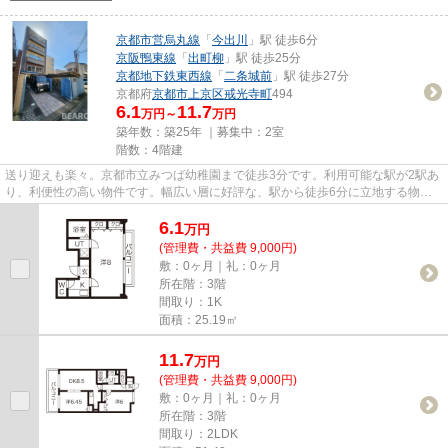
京都市営烏丸線
「
今出川
」駅 徒歩6分
京阪鴨東線
「
出町柳
」駅 徒歩25分
京都地下鉄東西線
「
二条城前
」駅 徒歩27分
京都府
京都市上京区
戒光寺町
494
6.1
11.7
万円～
万円
築年数：築25年 ｜募集中：
2室
階数：4階建
送り迎えも楽々。京都市立みつば幼稚園まで徒歩3分です。利用可能な駅が2駅あ
り、利便性の高い物件です。幅広い層に好評な、駅から徒歩6分に立地する物件
です。こだわりポイント満載の...
6.1
万
円
(管理費・共益費 9,000円)
敷：0ヶ月｜礼：0ヶ月
所在階：3階
間取り：1K
面積：25.19㎡
11.7
万
円
(管理費・共益費 9,000円)
敷：0ヶ月｜礼：0ヶ月
所在階：3階
間取り：2LDK