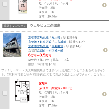
敷：0ヶ月｜礼：0ヶ月
所在階：2階
間取り：1K
面積：20.46㎡
ヴェルビュ二条城東
賃貸｜マンション
京都市営烏丸線
「
丸太町
」駅 徒歩9分
京都地下鉄東西線
「
二条城前
」駅 徒歩11分
京都市営烏丸線
「
烏丸御池
」駅 徒歩14分
京都府
京都市中京区
橋本町
6
8.5
万円～
万円
築年数：築34年 ｜募集中：
2室
階数：3階建 地下1階
ファミリーマート 丸太町猪熊店まで徒歩6分と近場にコンビニがあるのもポイン
ト。2駅利用可能な物件で目的地に応じて路線を選ぶことができます。こちらの
物件はマンションです。こだわ...
6
万
円
(管理費・共益費 7,000円)
敷：0万円｜礼：1ヶ月
所在階：1階
間取り：1R
面積：37.49㎡