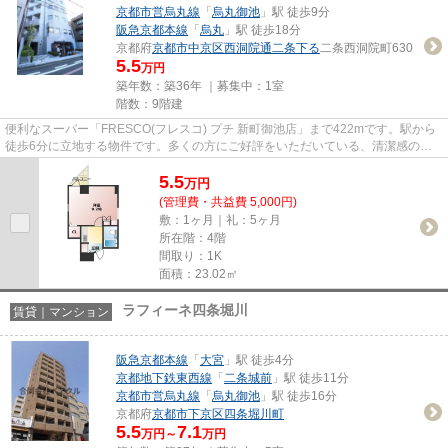
京都市営烏丸線
「
烏丸御池
」駅 徒歩9分
阪急京都本線
「
烏丸
」駅 徒歩18分
京都府
京都市中京区
西洞院通二条下る
二条西洞院町630
5.5
万円
築年数：築36年 ｜募集中：
1室
階数：9階建
便利なスーパー「FRESCO(フレスコ) プチ 新町御池店」まで422mです。駅から
徒歩6分に立地する物件です。多くの方にご好評をいただいている、清潔感のあ
る賃貸物件です。当社イチオシの...
5.5
万
円
(管理費・共益費 5,000円)
敷：1ヶ月｜礼：5ヶ月
所在階：4階
間取り：1K
面積：23.02㎡
ラフィーネ四条堀川
賃貸｜マンション
阪急京都本線
「
大宮
」駅 徒歩4分
京都地下鉄東西線
「
二条城前
」駅 徒歩11分
京都市営烏丸線
「
烏丸御池
」駅 徒歩16分
京都府
京都市下京区
四条堀川町
5.5
7.1
万円～
万円