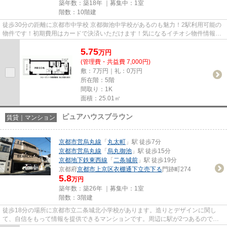
築年数：築18年 ｜募集中：
1室
階数：10階建
徒歩30分の距離に京都市中学校 京都御池中学校があるのも魅力！2駅利用可能の
物件です！初期費用はカードで決済いただけます！気になるイチオシ物件情報：
「Avenir朱雀」！明るいスタ...
5.75
万
円
(管理費・共益費 7,000円)
敷：7万円｜礼：0万円
所在階：5階
間取り：1K
面積：25.01㎡
ピュアハウスブラウン
賃貸｜マンション
京都市営烏丸線
「
丸太町
」駅 徒歩7分
京都市営烏丸線
「
烏丸御池
」駅 徒歩15分
京都地下鉄東西線
「
二条城前
」駅 徒歩19分
京都府
京都市上京区
衣棚通下立売下る
門跡町274
5.8
万円
築年数：築26年 ｜募集中：
1室
階数：3階建
徒歩18分の場所に京都市立二条城北小学校があります。造りとデザインに関し
て、自信をもって情報を提供できるマンションです。周辺に駅が2つあるので電