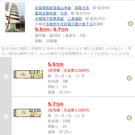
京福電気鉄道嵐山本線
「
四条大宮
」駅 徒歩9分
阪急京都本線
「
大宮
」駅 徒歩10分
京都地下鉄東西線
「
二条城前
」駅 徒歩10分
京都府
京都市中京区
堀川通六角下る
壺屋町
5.5
5.7
万円～
万円
築年数：築28年 ｜募集中：
2室
階数：10階建
徒歩19分の場所に京都市立 洛央小学校があります♪暖かな陽射しが心地よい、明
るい室内の物件です♪こちらの物件では初期費用をカードでお支払いいただけます
♪「パンセ堀川」のここがイ...
5.5
万
円
(管理費・共益費 5,000円)
敷：0ヶ月｜礼：1ヶ月
所在階：3階
間取り：1K
面積：23.10㎡
5.7
万
円
(管理費・共益費 5,000円)
敷：0ヶ月｜礼：1ヶ月
所在階：10階
間取り：1K
面積：20.25㎡