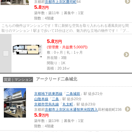
京都府
京都市上京区
鷹司町
64
5.8
万円
築年数：築11年 ｜募集中：
1室
階数：4階建
こちらの物件はマンションです！常に新鮮な空気を取り入れられる通風良好な間
取りのマンション！駅まで歩いて15分ほどの、魅力的な立地の物件です！「ブリ
エ御所西」のここがイチオシ...
5.8
万
円
(管理費・共益費 5,000円)
敷：0ヶ月｜礼：1ヶ月
所在階：3階
間取り：1K
面積：20.16㎡
アークリード二条城北
賃貸｜マンション
京都地下鉄東西線
「
二条城前
」駅 徒歩21分
山陰本線
「
二条
」駅 徒歩20分
京都市営烏丸線
「
丸太町
」駅 徒歩23分
京都府
京都市上京区
出水通智恵光院西入
田村備前町236
5.9
万円
築年数：築13年 ｜募集中：
1室
階数：4階建