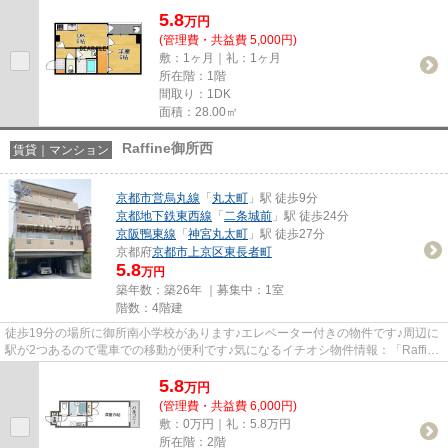
車での移動が便利です。こだわり...
5.8
万
円
(管理費・共益費 5,000円)
敷：1ヶ月｜礼：1ヶ月
所在階：1階
間取り：1DK
面積：28.00㎡
Raffine御所西
賃貸｜マンション
京都市営烏丸線
「
丸太町
」駅 徒歩9分
京都地下鉄東西線
「
二条城前
」駅 徒歩24分
京阪鴨東線
「
神宮丸太町
」駅 徒歩27分
京都府
京都市上京区
東長者町
5.8
万円
築年数：築26年 ｜募集中：
1室
階数：4階建
徒歩19分の場所に御所南小学校があります♪エレベーター付きの物件です♪周辺に
駅が2つあるので電車での移動が便利です♪気になるイチオシ物件情報：「Raffine
御所西」♪ベアクルには京都...
5.8
万
円
(管理費・共益費 6,000円)
敷：0万円｜礼：5.8万円
所在階：2階