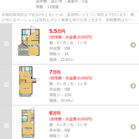
築年数：築27年 ｜募集中：
5室
階数：11階建
京都四条病院まで徒歩2分と近いため、緊急時にもすぐに病院まで行けます。陽
が当たるマンションは湿気も少なく健康な毎日を過ごせます。初期費用はカード
で決済いただけます。「ラフィ...
5.5
万
円
(管理費・共益費 8,000円)
敷：0ヶ月｜礼：1ヶ月
所在階：2階
間取り：1K
面積：22.62㎡
7
万
円
(管理費・共益費 8,000円)
敷：0ヶ月｜礼：1ヶ月
所在階：3階
間取り：1DK
面積：30.44㎡
6
万
円
(管理費・共益費 8,000円)
敷：0ヶ月｜礼：1ヶ月
所在階：9階
間取り：1K