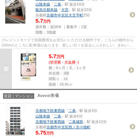
山陰本線
「
二条
」駅 徒歩10分
阪急京都本線
「
大宮
」駅 徒歩10分
京都府
京都市中京区
大文字町
250
5.7
万円
築年数：築38年 ｜募集中：
1室
階数：3階建
クレジットカードで初期費用をお支払いいただける物件です。こちらの物件から
240mのところに駐車場があります。新しい日々を送るにふさわしい、きれいな
室内です。気になるイチオシ物...
5.7
万
円
(管理費・共益費 -)
敷：0ヶ月｜礼：1ヶ月
所在階：3階
間取り：1K
面積：26.91㎡
Avenir朱雀
賃貸｜マンション
京都地下鉄東西線
「
二条
」駅 徒歩3分
山陰本線
「
二条
」駅 徒歩6分
京都地下鉄東西線
「
二条城前
」駅 徒歩12分
京都府
京都市中京区
西ノ京小堀町
5.75
万円