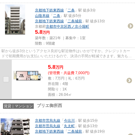
京都地下鉄東西線
「
二条
」駅 徒歩3分
山陰本線
「
二条
」駅 徒歩5分
京都地下鉄東西線
「
二条城前
」駅 徒歩13分
京都府
京都市中京区
西ノ京小堀町
5.8
万円
築年数：築21年 ｜募集中：
1室
階数：9階建
駅から徒歩3分というアクセス良好な駅近物件はいかがですか。クレジットカー
ドで初期費用がお支払いいただけるので、決済の手間が軽減できます。魅力も多
い賃貸物件はいかがでしょうか...
5.8
万
円
(管理費・共益費 7,000円)
敷：7万円｜礼：6万円
所在階：4階
間取り：1K
面積：26.04㎡
ブリエ御所西
賃貸｜マンション
京都市営烏丸線
「
今出川
」駅 徒歩15分
京都市営烏丸線
「
丸太町
」駅 徒歩13分
京都地下鉄東西線
「
二条城前
」駅 徒歩19分