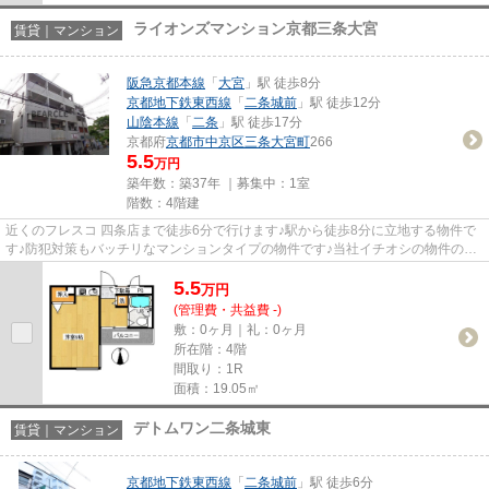
ライオンズマンション京都三条大宮
賃貸｜マンション
阪急京都本線
「
大宮
」駅 徒歩8分
京都地下鉄東西線
「
二条城前
」駅 徒歩12分
山陰本線
「
二条
」駅 徒歩17分
京都府
京都市中京区
三条大宮町
266
5.5
万円
築年数：築37年 ｜募集中：
1室
階数：4階建
近くのフレスコ 四条店まで徒歩6分で行けます♪駅から徒歩8分に立地する物件で
す♪防犯対策もバッチリなマンションタイプの物件です♪当社イチオシの物件の
「ライオンズマンション京都三...
5.5
万
円
(管理費・共益費 -)
敷：0ヶ月｜礼：0ヶ月
所在階：4階
間取り：1R
面積：19.05㎡
デトムワン二条城東
賃貸｜マンション
京都地下鉄東西線
「
二条城前
」駅 徒歩6分