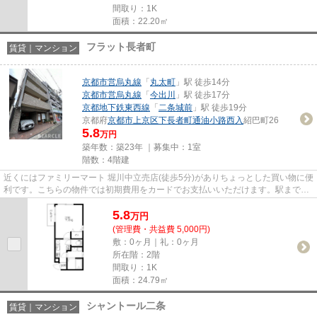
間取り：1K
面積：22.20㎡
フラット長者町
賃貸｜マンション
京都市営烏丸線
「
丸太町
」駅 徒歩14分
京都市営烏丸線
「
今出川
」駅 徒歩17分
京都地下鉄東西線
「
二条城前
」駅 徒歩19分
京都府
京都市上京区
下長者町通油小路西入
紹巴町26
5.8
万円
築年数：築23年 ｜募集中：
1室
階数：4階建
近くにはファミリーマート 堀川中立売店(徒歩5分)がありちょっとした買い物に便
利です。こちらの物件では初期費用をカードでお支払いいただけます。駅まで徒
歩14分と、立地が魅力的な...
5.8
万
円
(管理費・共益費 5,000円)
敷：0ヶ月｜礼：0ヶ月
所在階：2階
間取り：1K
面積：24.79㎡
シャントール二条
賃貸｜マンション