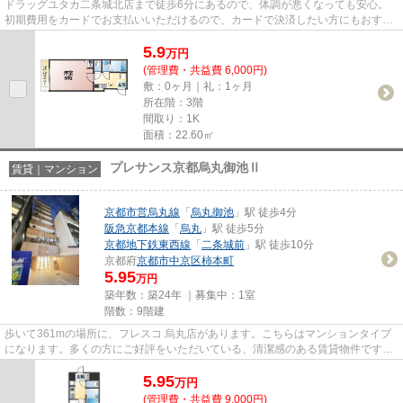
ドラッグユタカ二条城北店まで徒歩6分にあるので、体調が悪くなっても安心。
初期費用をカードでお支払いいただけるので、カードで決済したい方にもおすす
めです。防犯対策もバッチリな...
5.9
万
円
(管理費・共益費 6,000円)
敷：0ヶ月｜礼：1ヶ月
所在階：3階
間取り：1K
面積：22.60㎡
プレサンス京都烏丸御池Ⅱ
賃貸｜マンション
京都市営烏丸線
「
烏丸御池
」駅 徒歩4分
阪急京都本線
「
烏丸
」駅 徒歩5分
京都地下鉄東西線
「
二条城前
」駅 徒歩10分
京都府
京都市中京区
柿本町
5.95
万円
築年数：築24年 ｜募集中：
1室
階数：9階建
歩いて361mの場所に、フレスコ 烏丸店があります。こちらはマンションタイプ
になります。多くの方にご好評をいただいている、清潔感のある賃貸物件です。
こだわりポイント満載のプレサ...
5.95
万
円
(管理費・共益費 9,000円)