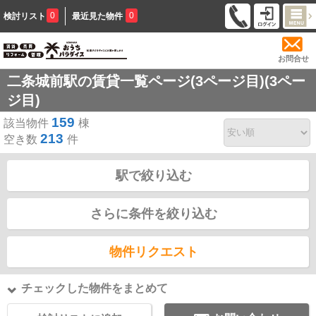
0
0
検討リスト
最近見た物件
お問合せ
二条城前駅の賃貸一覧ページ(3ページ目)(3ペー
ジ目)
159
該当物件
棟
213
空き数
件
駅で絞り込む
さらに条件を絞り込む
物件リクエスト
チェックした物件をまとめて