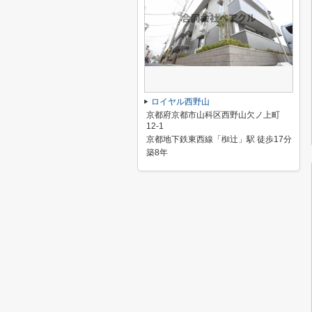
ロイヤル西野山
京都府京都市山科区西野山欠ノ上町
12-1
京都地下鉄東西線「椥辻」駅 徒歩17分
築8年