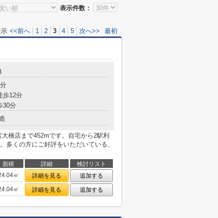
表示件数：
表示
<<前へ
1
2
3
4
5
次へ>>
最初
3
7分
徒歩12分
歩30分
造
大橋店まで452mです。自宅から2駅利
。多くの方にご好評をいただいている、
面積
詳細
検討リスト
24.04㎡
詳細を見る
追加する
24.04㎡
詳細を見る
追加する