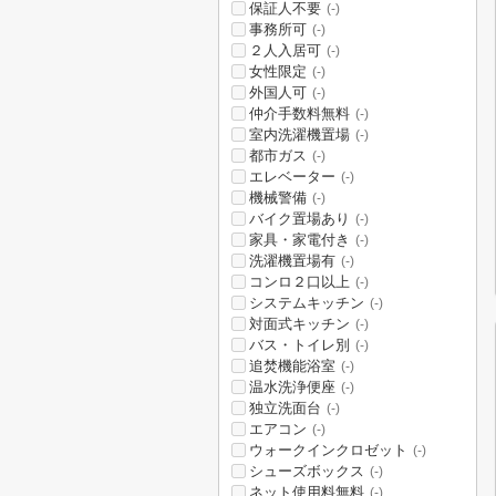
保証人不要
(-)
事務所可
(-)
２人入居可
(-)
女性限定
(-)
外国人可
(-)
仲介手数料無料
(-)
室内洗濯機置場
(-)
都市ガス
(-)
エレベーター
(-)
機械警備
(-)
バイク置場あり
(-)
家具・家電付き
(-)
洗濯機置場有
(-)
コンロ２口以上
(-)
システムキッチン
(-)
対面式キッチン
(-)
バス・トイレ別
(-)
追焚機能浴室
(-)
温水洗浄便座
(-)
独立洗面台
(-)
エアコン
(-)
ウォークインクロゼット
(-)
シューズボックス
(-)
ネット使用料無料
(-)