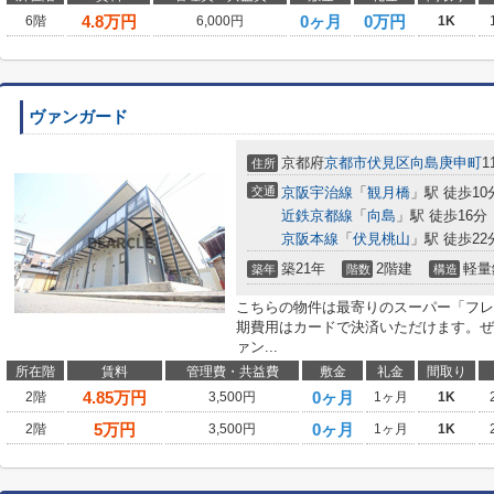
4.8
万円
0ヶ月
0万円
6階
6,000円
1K
ヴァンガード
京都府
京都市伏見区
向島庚申町
1
住所
交通
京阪宇治線
「
観月橋
」駅 徒歩10
近鉄京都線
「
向島
」駅 徒歩16分
京阪本線
「
伏見桃山
」駅 徒歩22
築21年
2階建
軽量
築年
階数
構造
こちらの物件は最寄りのスーパー「フレ
期費用はカードで決済いただけます。ぜ
ァン...
所在階
賃料
管理費・共益費
敷金
礼金
間取り
4.85
万円
0ヶ月
2階
3,500円
1ヶ月
1K
5
万円
0ヶ月
2階
3,500円
1ヶ月
1K