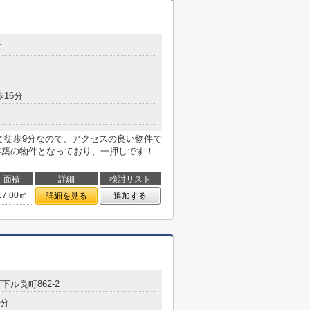
町
歩16分
で徒歩9分なので、アクセスの良い物件で
0年築の物件となっており、一押しです！
面積
詳細
検討リスト
17.00㎡
詳細を見る
追加する
下ル良町862-2
7分