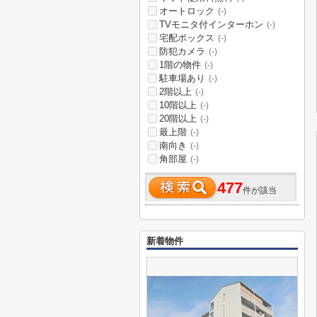
オートロック
(-)
TVモニタ付インターホン
(-)
宅配ボックス
(-)
防犯カメラ
(-)
1階の物件
(-)
駐車場あり
(-)
2階以上
(-)
10階以上
(-)
20階以上
(-)
最上階
(-)
南向き
(-)
角部屋
(-)
477
件が該当
新着物件