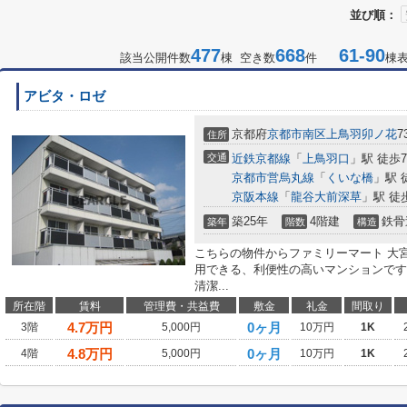
並び順：
477
668
61-90
該当公開件数
棟 空き数
件
棟
アビタ・ロゼ
京都府
京都市南区
上鳥羽卯ノ花
7
住所
交通
近鉄京都線
「
上鳥羽口
」駅 徒歩
京都市営烏丸線
「
くいな橋
」駅 
京阪本線
「
龍谷大前深草
」駅 徒
築25年
4階建
鉄骨
築年
階数
構造
こちらの物件からファミリーマート 大宮
用できる、利便性の高いマンションです
清潔...
所在階
賃料
管理費・共益費
敷金
礼金
間取り
4.7
万円
0ヶ月
3階
5,000円
10万円
1K
4.8
万円
0ヶ月
4階
5,000円
10万円
1K