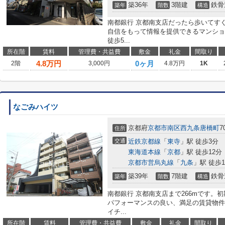
築36年
3階建
鉄骨
築年
階数
構造
南都銀行 京都南支店だったら歩いてすぐ
自信をもって情報を提供できるマンショ
徒歩5...
所在階
賃料
管理費・共益費
敷金
礼金
間取り
4.8
万円
0ヶ月
2階
3,000円
4.8万円
1K
なごみハイツ
京都府
京都市南区
西九条唐橋町
7
住所
交通
近鉄京都線
「
東寺
」駅 徒歩3分
東海道本線
「
京都
」駅 徒歩12分
京都市営烏丸線
「
九条
」駅 徒歩1
築39年
7階建
鉄骨
築年
階数
構造
南都銀行 京都南支店まで266mです。
パフォーマンスの良い、満足の賃貸物件
イチ...
所在階
賃料
管理費・共益費
敷金
礼金
間取り