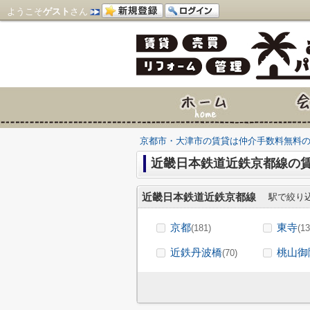
ようこそ
ゲスト
さん
京都市・大津市の賃貸は仲介手数料無料
近畿日本鉄道近鉄京都線の賃
近畿日本鉄道近鉄京都線
駅で絞り
京都
東寺
(181)
(13
近鉄丹波橋
桃山御
(70)