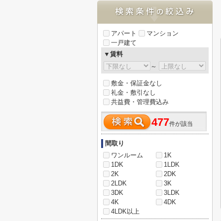
アパート
マンション
一戸建て
▼賃料
～
敷金・保証金なし
礼金・敷引なし
共益費・管理費込み
477
件が該当
間取り
ワンルーム
1K
1DK
1LDK
2K
2DK
2LDK
3K
3DK
3LDK
4K
4DK
4LDK以上