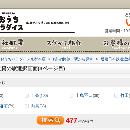
営業時間：10:0
のおうちパラダイス京都本店
>
(賃貸)路線・駅から探す
>
近畿日本鉄道近
貸の駅選択画面(3ページ目)
込む
十条
上鳥羽口
竹田
3)
(100)
(39)
陵前
向島
(79)
(35)
477
件が該当