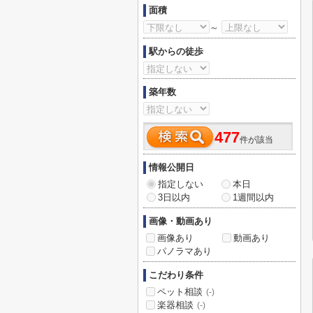
面積
～
駅からの徒歩
築年数
477
件が該当
情報公開日
指定しない
本日
3日以内
1週間以内
画像・動画あり
画像あり
動画あり
パノラマあり
こだわり条件
ペット相談
(-)
楽器相談
(-)