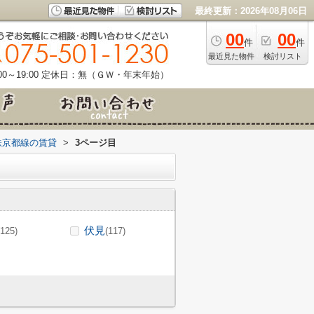
最終更新：2026年08月06日
00
00
件
件
最近見た物件
検討リスト
0～19:00
定休日：無（ＧＷ・年末年始）
鉄京都線の賃貸
>
3ページ目
伏見
(125)
(117)