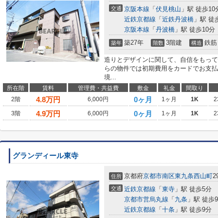
交通
京阪本線
「
伏見桃山
」駅 徒歩10
近鉄京都線
「
近鉄丹波橋
」駅 徒
京阪本線
「
丹波橋
」駅 徒歩10分
築27年
3階建
鉄筋
築年
階数
構造
造りとデザインに関して、自信をもって
らの物件では初期費用をカードでお支払
境...
所在階
賃料
管理費・共益費
敷金
礼金
間取り
4.8
万円
0ヶ月
2階
6,000円
1ヶ月
1K
2
4.9
万円
0ヶ月
3階
6,000円
1ヶ月
1K
2
グランディール東寺
京都府
京都市南区
東九条西山町
2
住所
交通
近鉄京都線
「
東寺
」駅 徒歩5分
京都市営烏丸線
「
九条
」駅 徒歩
近鉄京都線
「
十条
」駅 徒歩9分