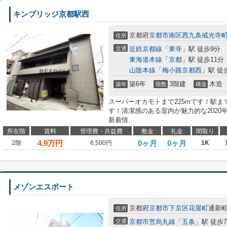
キンブリッジ京都駅西
京都府
京都市南区
西九条戒光寺
住所
交通
近鉄京都線
「
東寺
」駅 徒歩9分
東海道本線
「
京都
」駅 徒歩11分
山陰本線
「
梅小路京都西
」駅 徒
築6年
3階建
木造
築年
階数
構造
スーパーオカモトまで225mです！駅ま
す！清潔感のある室内が魅力的な202
新着情...
所在階
賃料
管理費・共益費
敷金
礼金
間取り
4.9
万円
0ヶ月
0ヶ月
2階
6,500円
1K
メゾンエスポート
京都府
京都市下京区
花屋町
通新町
住所
交通
京都市営烏丸線
「
五条
」駅 徒歩