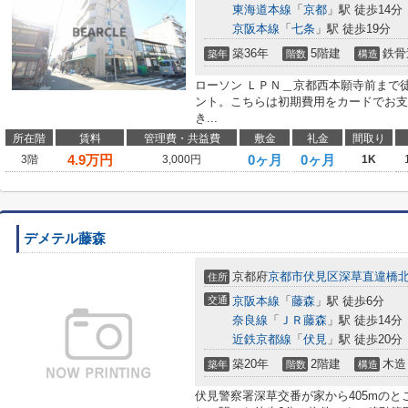
東海道本線
「
京都
」駅 徒歩14分
京阪本線
「
七条
」駅 徒歩19分
築36年
5階建
鉄骨
築年
階数
構造
ローソン ＬＰＮ＿京都西本願寺前まで
ント。こちらは初期費用をカードでお支
き...
所在階
賃料
管理費・共益費
敷金
礼金
間取り
4.9
万円
0ヶ月
0ヶ月
3階
3,000円
1K
デメテル藤森
京都府
京都市伏見区
深草直違橋
住所
交通
京阪本線
「
藤森
」駅 徒歩6分
奈良線
「
ＪＲ藤森
」駅 徒歩14分
近鉄京都線
「
伏見
」駅 徒歩20分
築20年
2階建
木造
築年
階数
構造
伏見警察署深草交番が家から405mの