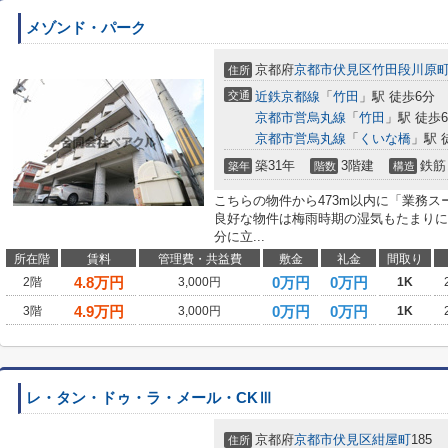
メゾンド・パーク
京都府
京都市伏見区
竹田段川原
住所
交通
近鉄京都線
「
竹田
」駅 徒歩6分
京都市営烏丸線
「
竹田
」駅 徒歩
京都市営烏丸線
「
くいな橋
」駅 
築31年
3階建
鉄筋
築年
階数
構造
こちらの物件から473m以内に「業務
良好な物件は梅雨時期の湿気もたまりに
分に立...
所在階
賃料
管理費・共益費
敷金
礼金
間取り
4.8
万円
0万円
0万円
2階
3,000円
1K
4.9
万円
0万円
0万円
3階
3,000円
1K
レ・タン・ドゥ・ラ・メール・CKⅢ
京都府
京都市伏見区
紺屋町
185
住所