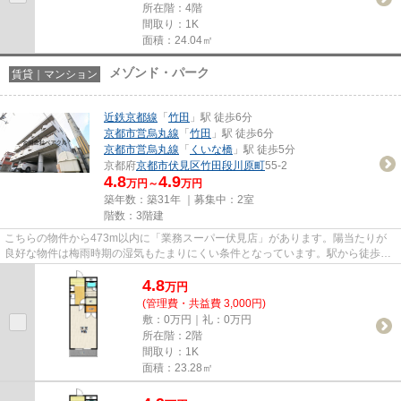
所在階：4階
間取り：1K
面積：24.04㎡
メゾンド・パーク
賃貸｜マンション
近鉄京都線
「
竹田
」駅 徒歩6分
京都市営烏丸線
「
竹田
」駅 徒歩6分
京都市営烏丸線
「
くいな橋
」駅 徒歩5分
京都府
京都市伏見区
竹田段川原町
55-2
4.8
4.9
万円～
万円
築年数：築31年 ｜募集中：
2室
階数：3階建
こちらの物件から473m以内に「業務スーパー伏見店」があります。陽当たりが
良好な物件は梅雨時期の湿気もたまりにくい条件となっています。駅から徒歩6
分に立地する、魅力的な駅近物件...
4.8
万
円
(管理費・共益費 3,000円)
敷：0万円｜礼：0万円
所在階：2階
間取り：1K
面積：23.28㎡