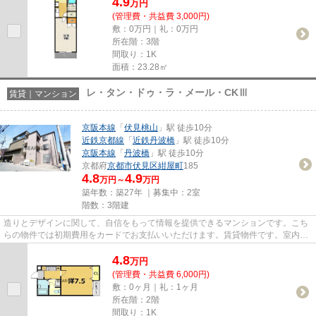
4.9
万
円
(管理費・共益費 3,000円)
敷：0万円｜礼：0万円
所在階：3階
間取り：1K
面積：23.28㎡
レ・タン・ドゥ・ラ・メール・CKⅢ
賃貸｜マンション
京阪本線
「
伏見桃山
」駅 徒歩10分
近鉄京都線
「
近鉄丹波橋
」駅 徒歩10分
京阪本線
「
丹波橋
」駅 徒歩10分
京都府
京都市伏見区
紺屋町
185
4.8
4.9
万円～
万円
築年数：築27年 ｜募集中：
2室
階数：3階建
造りとデザインに関して、自信をもって情報を提供できるマンションです。こち
らの物件では初期費用をカードでお支払いいただけます。賃貸物件です。室内環
境も整っています。ぜひ一度...
4.8
万
円
(管理費・共益費 6,000円)
敷：0ヶ月｜礼：1ヶ月
所在階：2階
間取り：1K