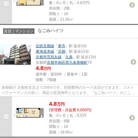
敷：0ヶ月｜礼：4.8万円
所在階：2階
間取り：1K
面積：21.06㎡
なごみハイツ
賃貸｜マンション
近鉄京都線
「
東寺
」駅 徒歩3分
東海道本線
「
京都
」駅 徒歩12分
京都市営烏丸線
「
九条
」駅 徒歩13分
京都府
京都市南区
西九条唐橋町
70
4.8
万円
築年数：築39年 ｜募集中：
1室
階数：7階建
南都銀行 京都南支店まで266mです。初期費用のカード決済ができます。コスト
パフォーマンスの良い、満足の賃貸物件となります。「なごみハイツ」のここが
イチオシ。ベアクルなら、京都...
4.8
万
円
(管理費・共益費 6,000円)
敷：0ヶ月｜礼：0万円
所在階：6階
間取り：1K
面積：18.00㎡