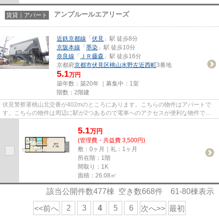
アンプルールエアリーズ
賃貸｜アパート
近鉄京都線
「
伏見
」駅 徒歩8分
京阪本線
「
墨染
」駅 徒歩10分
奈良線
「
ＪＲ藤森
」駅 徒歩16分
京都府
京都市伏見区
桃山水野左近西町
3番地
5.1
万円
築年数：築20年 ｜募集中：
1室
階数：2階建
伏見警察署桃山北交番が402mのところにあります。こちらの物件はアパートで
す。こちらの物件は周辺に駅が2つあるので電車へのアクセスが便利な物件で
す。ぜひ一度見ていただきたい、「...
5.1
万
円
(管理費・共益費 3,500円)
敷：0ヶ月｜礼：1ヶ月
所在階：1階
間取り：1K
面積：26.08㎡
該当公開件数
477
棟 空き数
668
件
61-80
棟表示
2
3
4
5
6
<<前へ
次へ>>
最初