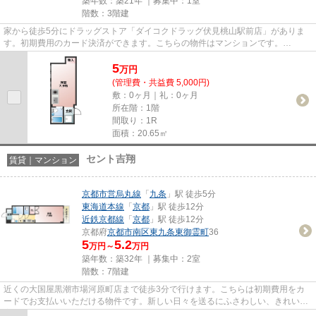
築年数：築21年 ｜募集中：
1室
階数：3階建
家から徒歩5分にドラッグストア「ダイコクドラッグ伏見桃山駅前店」がありま
す。初期費用のカード決済ができます。こちらの物件はマンションです。
「RUFF京町」のここがイチオシ。ベア...
5
万
円
(管理費・共益費 5,000円)
敷：0ヶ月｜礼：0ヶ月
所在階：1階
間取り：1R
面積：20.65㎡
セント吉翔
賃貸｜マンション
京都市営烏丸線
「
九条
」駅 徒歩5分
東海道本線
「
京都
」駅 徒歩12分
近鉄京都線
「
京都
」駅 徒歩12分
京都府
京都市南区
東九条東御霊町
36
5
5.2
万円～
万円
築年数：築32年 ｜募集中：
2室
階数：7階建
近くの大国屋黒潮市場河原町店まで徒歩3分で行けます。こちらは初期費用をカ
ードでお支払いいただける物件です。新しい日々を送るにふさわしい、きれいな
室内です。気になるイチオシ物...