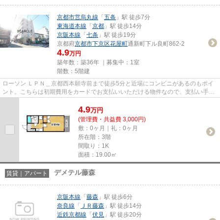
京都市営烏丸線
「
五条
」駅 徒歩7分
東海道本線
「
京都
」駅 徒歩14分
京阪本線
「
七条
」駅 徒歩19分
京都府
京都市下京区
花屋町
通新町下ル良町862-2
4.9
万円
築年数：築36年 ｜募集中：
1室
階数：5階建
ローソン ＬＰＮ＿京都西本願寺前まで徒歩5分と近場にコンビニがあるのもポイ
ント。こちらは初期費用をカードでお支払いいただける物件なので、支払い手続
きの手間が省けます。こちら...
4.9
万
円
(管理費・共益費 3,000円)
敷：0ヶ月｜礼：0ヶ月
所在階：3階
間取り：1K
面積：19.00㎡
デメテル藤森
賃貸｜アパート
京阪本線
「
藤森
」駅 徒歩6分
奈良線
「
ＪＲ藤森
」駅 徒歩14分
近鉄京都線
「
伏見
」駅 徒歩20分