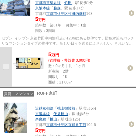
京都市営烏丸線
「
竹田
」駅 徒歩1分
京阪本線
「
藤森
」駅 徒歩17分
京都府
京都市伏見区
竹田内畑町
168
5
万円
築年数：築31年 ｜募集中：
1室
階数：3階建
セブン−イレブン 京都竹田中内畑町店が128mにある物件です。防犯対策もバッチ
リなマンションタイプの物件です。新しい日々を送るにふさわしい、きれいな室
内です。ぜひ一度見ていただ...
5
万
円
(管理費・共益費 3,000円)
敷：0ヶ月｜礼：1ヶ月
所在階：2階
間取り：1K
面積：21.00㎡
RUFF京町
賃貸｜マンション
近鉄京都線
「
桃山御陵前
」駅 徒歩5分
京阪本線
「
伏見桃山
」駅 徒歩5分
奈良線
「
桃山
」駅 徒歩12分
京都府
京都市伏見区
京町５丁目
104-6
5
万円