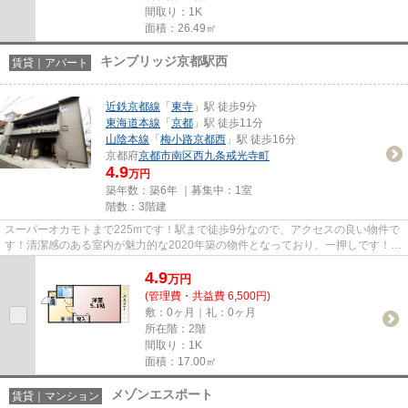
間取り：1K
面積：26.49㎡
キンブリッジ京都駅西
賃貸｜アパート
近鉄京都線
「
東寺
」駅 徒歩9分
東海道本線
「
京都
」駅 徒歩11分
山陰本線
「
梅小路京都西
」駅 徒歩16分
京都府
京都市南区
西九条戒光寺町
4.9
万円
築年数：築6年 ｜募集中：
1室
階数：3階建
スーパーオカモトまで225mです！駅まで徒歩9分なので、アクセスの良い物件で
す！清潔感のある室内が魅力的な2020年築の物件となっており、一押しです！新
着情報：キンブリッジ京都駅西...
4.9
万
円
(管理費・共益費 6,500円)
敷：0ヶ月｜礼：0ヶ月
所在階：2階
間取り：1K
面積：17.00㎡
メゾンエスポート
賃貸｜マンション