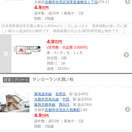
京都府
京都市伏見区
深草直違橋北１丁目
479-11
4.9
万円
築年数：築20年 ｜募集中：
1室
階数：2階建
伏見警察署深草交番が家から405mのところにあります。電車移動の多い方に嬉
しい駅から徒歩6分の物件です。移動範囲が広がる2駅利用可能な物件です。こだ
わりポイント満載のデメテル藤...
4.9
万
円
(管理費・共益費 3,000円)
敷：0ヶ月｜礼：1ヶ月
所在階：1階
間取り：1K
面積：28.00㎡
サンローラン久我ノ杜
賃貸｜アパート
東海道本線
「
長岡京
」駅 徒歩49分
京都市営烏丸線
「
竹田
」駅 徒歩50分
阪急京都本線
「
西向日
」駅 徒歩39分
京都府
京都市伏見区
久我東町
2-85
4.9
万円
築年数：築53年 ｜募集中：
1室
階数：2階建