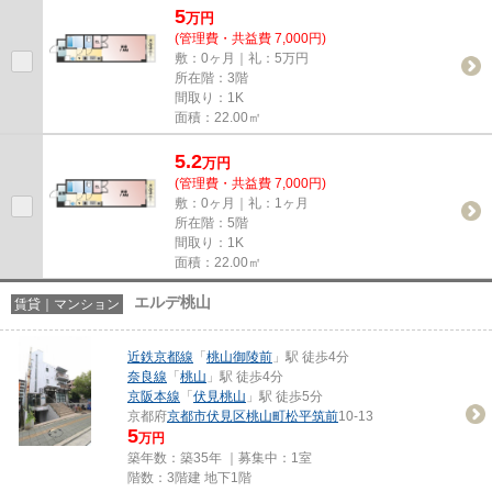
5
万
円
(管理費・共益費 7,000円)
敷：0ヶ月｜礼：5万円
所在階：3階
間取り：1K
面積：22.00㎡
5.2
万
円
(管理費・共益費 7,000円)
敷：0ヶ月｜礼：1ヶ月
所在階：5階
間取り：1K
面積：22.00㎡
エルデ桃山
賃貸｜マンション
近鉄京都線
「
桃山御陵前
」駅 徒歩4分
奈良線
「
桃山
」駅 徒歩4分
京阪本線
「
伏見桃山
」駅 徒歩5分
京都府
京都市伏見区
桃山町松平筑前
10-13
5
万円
築年数：築35年 ｜募集中：
1室
階数：3階建 地下1階