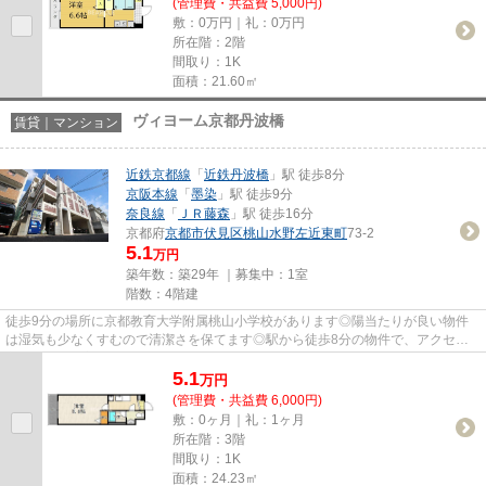
(管理費・共益費 5,000円)
敷：0万円｜礼：0万円
所在階：2階
間取り：1K
面積：21.60㎡
ヴィヨーム京都丹波橋
賃貸｜マンション
近鉄京都線
「
近鉄丹波橋
」駅 徒歩8分
京阪本線
「
墨染
」駅 徒歩9分
奈良線
「
ＪＲ藤森
」駅 徒歩16分
京都府
京都市伏見区
桃山水野左近東町
73-2
5.1
万円
築年数：築29年 ｜募集中：
1室
階数：4階建
徒歩9分の場所に京都教育大学附属桃山小学校があります◎陽当たりが良い物件
は湿気も少なくすむので清潔さを保てます◎駅から徒歩8分の物件で、アクセス
良好です◎新着情報：ヴィヨーム京...
5.1
万
円
(管理費・共益費 6,000円)
敷：0ヶ月｜礼：1ヶ月
所在階：3階
間取り：1K
面積：24.23㎡