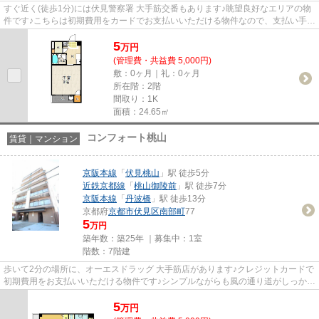
すぐ近く(徒歩1分)には伏見警察署 大手筋交番もあります♪眺望良好なエリアの物
件です♪こちらは初期費用をカードでお支払いいただける物件なので、支払い手続
きの手間が省けます♪気にな...
5
万
円
(管理費・共益費 5,000円)
敷：0ヶ月｜礼：0ヶ月
所在階：2階
間取り：1K
面積：24.65㎡
コンフォート桃山
賃貸｜マンション
京阪本線
「
伏見桃山
」駅 徒歩5分
近鉄京都線
「
桃山御陵前
」駅 徒歩7分
京阪本線
「
丹波橋
」駅 徒歩13分
京都府
京都市伏見区
南部町
77
5
万円
築年数：築25年 ｜募集中：
1室
階数：7階建
歩いて2分の場所に、オーエスドラッグ 大手筋店があります♪クレジットカードで
初期費用をお支払いいただける物件です♪シンプルながらも風の通り道がしっかり
造られているマンションで...
5
万
円