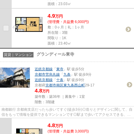
面積：23.03㎡
4.9
万
円
(管理費・共益費 6,000円)
敷：0ヶ月｜礼：1ヶ月
所在階：3階
間取り：1K
面積：23.40㎡
グランディール東寺
賃貸｜マンション
近鉄京都線
「
東寺
」駅 徒歩5分
京都市営烏丸線
「
九条
」駅 徒歩9分
近鉄京都線
「
十条
」駅 徒歩9分
京都府
京都市南区
東九条西山町
29-17
4.8
万円
築年数：築36年 ｜募集中：
1室
階数：3階建
南都銀行 京都南支店だったら歩いてすぐ(徒歩3分)◎造りとデザインに関して、自
信をもって情報を提供できるマンションです◎駅まで歩いてアクセスできる、徒
歩5分の距離に立地する物件で...
4.8
万
円
(管理費・共益費 3,000円)