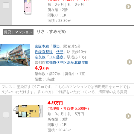
敷：0ヶ月｜礼：0ヶ月
所在階：2階
間取り：1K
面積：28.80㎡
りさ．すみぞめ
賃貸｜マンション
京阪本線
「
墨染
」駅 徒歩5分
近鉄京都線
「
伏見
」駅 徒歩10分
奈良線
「
ＪＲ藤森
」駅 徒歩13分
京都府
京都市伏見区
深草北鍵屋町
4.9
万円
築年数：築27年 ｜募集中：
1室
階数：3階建
フレスコ 墨染店まで171mです。こちらのマンションでは初期費用をカードでお
支払いいただけます。多くの方にご好評をいただいている、清潔感のある賃貸物
件です。新着情報：りさすみぞ...
4.9
万
円
(管理費・共益費 5,500円)
敷：0ヶ月｜礼：5万円
所在階：3階
間取り：1R
面積：20.43㎡