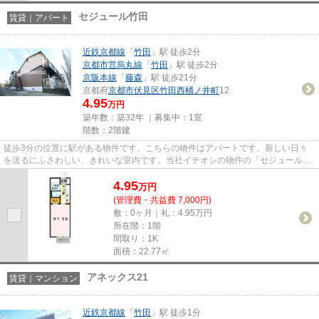
セジュール竹田
賃貸｜アパート
近鉄京都線
「
竹田
」駅 徒歩2分
京都市営烏丸線
「
竹田
」駅 徒歩2分
京阪本線
「
藤森
」駅 徒歩21分
京都府
京都市伏見区
竹田西桶ノ井町
12
4.95
万円
築年数：築32年 ｜募集中：
1室
階数：2階建
徒歩3分の位置に駅がある物件です。こちらの物件はアパートです。新しい日々
を送るにふさわしい、きれいな室内です。当社イチオシの物件の「セジュール竹
田」。ぜひ一度ご覧ください。...
4.95
万
円
(管理費・共益費 7,000円)
敷：0ヶ月｜礼：4.95万円
所在階：1階
間取り：1K
面積：22.77㎡
アネックス21
賃貸｜マンション
近鉄京都線
「
竹田
」駅 徒歩1分