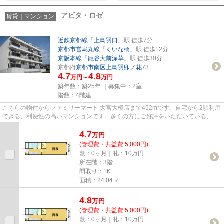
アビタ・ロゼ
賃貸｜マンション
近鉄京都線
「
上鳥羽口
」駅 徒歩7分
京都市営烏丸線
「
くいな橋
」駅 徒歩12分
京阪本線
「
龍谷大前深草
」駅 徒歩30分
京都府
京都市南区
上鳥羽卯ノ花
73
4.7
4.8
万円～
万円
築年数：築25年 ｜募集中：
2室
階数：4階建
こちらの物件からファミリーマート 大宮大橋店まで452mです。自宅から2駅利用
できる、利便性の高いマンションです。多くの方にご好評をいただいている、清
潔感のある賃貸物件です。気...
4.7
万
円
(管理費・共益費 5,000円)
敷：0ヶ月｜礼：10万円
所在階：3階
間取り：1K
面積：24.04㎡
4.8
万
円
(管理費・共益費 5,000円)
敷：0ヶ月｜礼：10万円