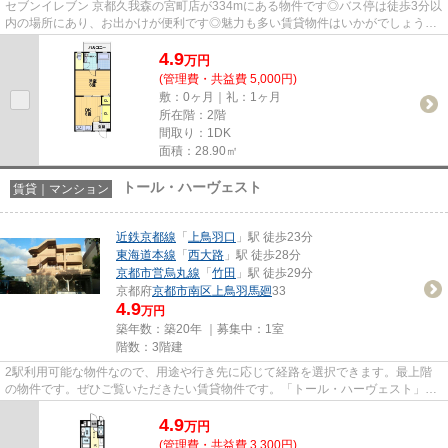
セブンイレブン 京都久我森の宮町店が334mにある物件です◎バス停は徒歩3分以
内の場所にあり、お出かけが便利です◎魅力も多い賃貸物件はいかがでしょうか
◎「サンローラン久我ノ杜」の物...
4.9
万
円
(管理費・共益費 5,000円)
敷：0ヶ月｜礼：1ヶ月
所在階：2階
間取り：1DK
面積：28.90㎡
トール・ハーヴェスト
賃貸｜マンション
近鉄京都線
「
上鳥羽口
」駅 徒歩23分
東海道本線
「
西大路
」駅 徒歩28分
京都市営烏丸線
「
竹田
」駅 徒歩29分
京都府
京都市南区
上鳥羽馬廻
33
4.9
万円
築年数：築20年 ｜募集中：
1室
階数：3階建
2駅利用可能な物件なので、用途や行き先に応じて経路を選択できます。最上階
の物件です。ぜひご覧いただきたい賃貸物件です。「トール・ハーヴェスト」の
ここがイチオシ。近鉄京都線上...
4.9
万
円
(管理費・共益費 3,300円)