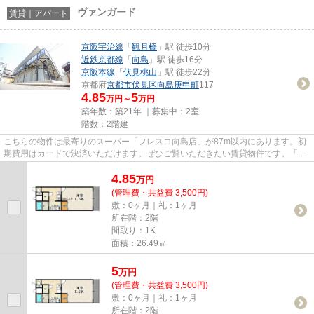
ヴァンガード
賃貸｜アパート
京阪宇治線
「
観月橋
」駅 徒歩10分
近鉄京都線
「
向島
」駅 徒歩16分
京阪本線
「
伏見桃山
」駅 徒歩22分
京都府
京都市伏見区
向島庚申町
117
4.85
5
万円～
万円
築年数：築21年 ｜募集中：
2室
階数：2階建
こちらの物件は最寄りのスーパー「フレスコ向島店」が87m以内にあります。初
期費用はカードで決済いただけます。ぜひご覧いただきたい賃貸物件です。「ヴ
ァンガード」のここがイチオシ...
4.85
万
円
(管理費・共益費 3,500円)
敷：0ヶ月｜礼：1ヶ月
所在階：2階
間取り：1K
面積：26.49㎡
5
万
円
(管理費・共益費 3,500円)
敷：0ヶ月｜礼：1ヶ月
所在階：2階